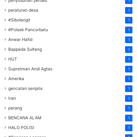
penyusunan perdes
1
peraturan desa
1
#Sibolangit
1
#Polsek Pancurbatu
1
Anwar Hafid
1
Bappeda Sulteng
1
HUT
1
Supratman Andi Agtas
1
Amerika
1
gencatan senjata
1
Iran
1
perang
1
BENCANA ALAM
1
HALO POLISI
1