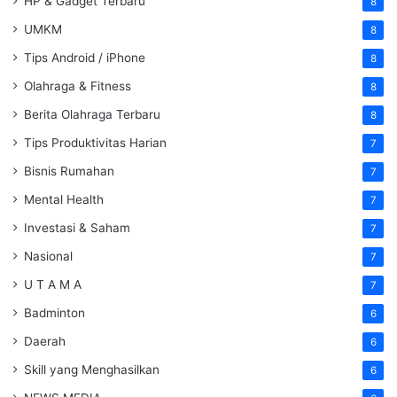
HP & Gadget Terbaru
8
UMKM
8
Tips Android / iPhone
8
Olahraga & Fitness
8
Berita Olahraga Terbaru
8
Tips Produktivitas Harian
7
Bisnis Rumahan
7
Mental Health
7
Investasi & Saham
7
Nasional
7
U T A M A
7
Badminton
6
Daerah
6
Skill yang Menghasilkan
6