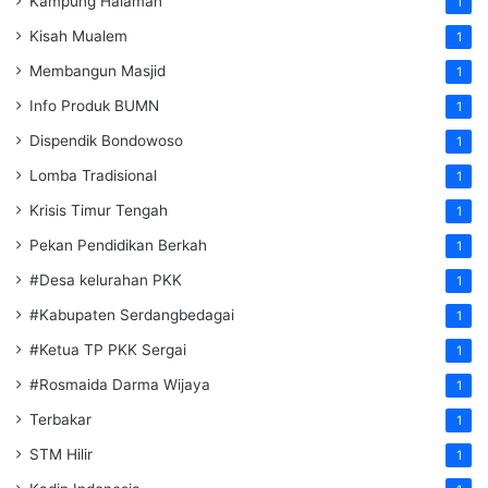
Kampung Halaman
1
Kisah Mualem
1
Membangun Masjid
1
Info Produk BUMN
1
Dispendik Bondowoso
1
Lomba Tradisional
1
Krisis Timur Tengah
1
Pekan Pendidikan Berkah
1
#Desa kelurahan PKK
1
#Kabupaten Serdangbedagai
1
#Ketua TP PKK Sergai
1
#Rosmaida Darma Wijaya
1
Terbakar
1
STM Hilir
1