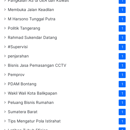
Pangkalan AS di UEA dan Kuwait
1
Membuka Jalan Keadilan
1
M Harsono Tunggal Putra
1
Politik Tangerang
1
Rahmad Sukendar Datang
1
#Supervisi
1
penjarahan
1
Bisnis Jasa Pemasangan CCTV
1
Pemprov
1
PDAM Bontang
1
Wakil Wali Kota Balikpapan
1
Peluang Bisnis Rumahan
1
Sumatera Barat
1
Tips Mengatur Pola Istirahat
1