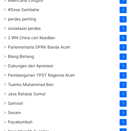
#Bencana Longsor
1
#Desa Sembahe
1
perdes penting
1
sosialisasi perdes
1
2 WN China cari Keadilan
1
Parlementaria DPRK Banda Aceh
1
Blang Bintang
1
Dukungan dan Apresiasi
1
Pembangunan TPST Regional Aceh
1
Tuanku Muhammad Beri
1
Jasa Raharja Sumut
1
Samosir
1
Senam
1
Payakumbuh
1