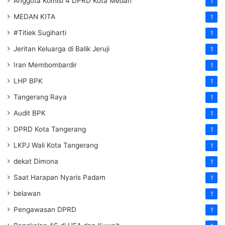
Anggota Komisi 4 DPRD Kota Medan
1
MEDAN KITA
1
#Titiek Sugiharti
1
Jeritan Keluarga di Balik Jeruji
1
Iran Membombardir
1
LHP BPK
1
Tangerang Raya
1
Audit BPK
1
DPRD Kota Tangerang
1
LKPJ Wali Kota Tangerang
1
dekat Dimona
1
Saat Harapan Nyaris Padam
1
belawan
1
Pengawasan DPRD
1