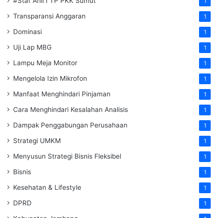
#Staf Ahli I TP PKK Sumut
1
Transparansi Anggaran
1
Dominasi
1
Uji Lap MBG
1
Lampu Meja Monitor
1
Mengelola Izin Mikrofon
1
Manfaat Menghindari Pinjaman
1
Cara Menghindari Kesalahan Analisis
1
Dampak Penggabungan Perusahaan
1
Strategi UMKM
1
Menyusun Strategi Bisnis Fleksibel
1
Bisnis
1
Kesehatan & Lifestyle
1
DPRD
1