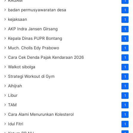
RAGAM
1
badan permusyawaratan desa
1
kejaksaan
1
AKP Indra Jansen Girsang
1
Kepala Dinas PUPR Bontang
1
Much. Cholis Edy Prabowo
1
Cara Cek Denda Pajak Kendaraan 2026
1
Walkot sibolga
1
Strategi Workout di Gym
1
Alhijrah
1
Libur
1
TAM
1
Cara Alami Menurunkan Kolesterol
1
Idul Fitri
1