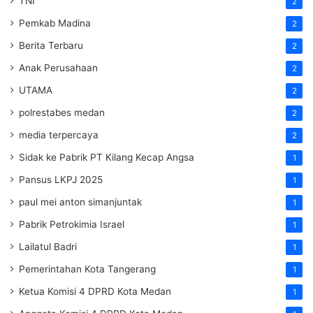
TNI
2
Pemkab Madina
2
Berita Terbaru
2
Anak Perusahaan
2
UTAMA
2
polrestabes medan
2
media terpercaya
2
Sidak ke Pabrik PT Kilang Kecap Angsa
1
Pansus LKPJ 2025
1
paul mei anton simanjuntak
1
Pabrik Petrokimia Israel
1
Lailatul Badri
1
Pemerintahan Kota Tangerang
1
Ketua Komisi 4 DPRD Kota Medan
1