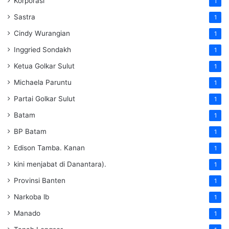
Korporasi
1
Sastra
1
Cindy Wurangian
1
Inggried Sondakh
1
Ketua Golkar Sulut
1
Michaela Paruntu
1
Partai Golkar Sulut
1
Batam
1
BP Batam
1
Edison Tamba. Kanan
1
kini menjabat di Danantara).
1
Provinsi Banten
1
Narkoba lb
1
Manado
1