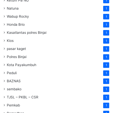
Ketum PB NU
1
Natuna
1
Wabup Rocky
1
Honda Brio
1
Kasatlantas polres Binjai
1
Kios
1
pasar kaget
1
Polres Binjai
1
Kota Payakumbuh
1
Peduli
1
BAZNAS
1
sembako
1
TJSL – PKBL – CSR
1
Pemkab
1