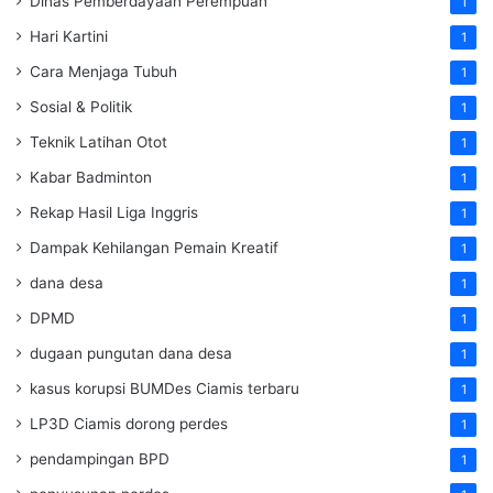
Dinas Pemberdayaan Perempuan
1
Hari Kartini
1
Cara Menjaga Tubuh
1
Sosial & Politik
1
Teknik Latihan Otot
1
Kabar Badminton
1
Rekap Hasil Liga Inggris
1
Dampak Kehilangan Pemain Kreatif
1
dana desa
1
DPMD
1
dugaan pungutan dana desa
1
kasus korupsi BUMDes Ciamis terbaru
1
LP3D Ciamis dorong perdes
1
pendampingan BPD
1