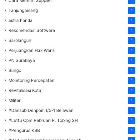
Cara Memilih Supplier
1
Tanjungpinang
1
astra honda
1
Rekomendasi Software
1
Sarolangun
1
Perjuangkan Hak Waris
1
PN Surabaya
1
Bungo
1
Monitoring Percepatan
1
Revitalisasi Kota
1
Militer
1
#Dansub Denpom I/5-1 Belawan
1
#Lettu Cpm Pebruari P. Tobing SH
1
#Pengurus KBB
1