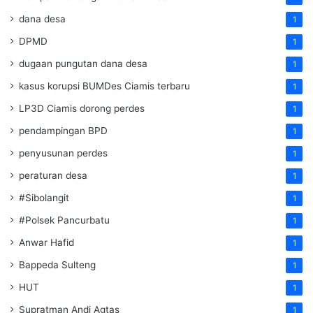
dana desa
1
DPMD
1
dugaan pungutan dana desa
1
kasus korupsi BUMDes Ciamis terbaru
1
LP3D Ciamis dorong perdes
1
pendampingan BPD
1
penyusunan perdes
1
peraturan desa
1
#Sibolangit
1
#Polsek Pancurbatu
1
Anwar Hafid
1
Bappeda Sulteng
1
HUT
1
Supratman Andi Agtas
1