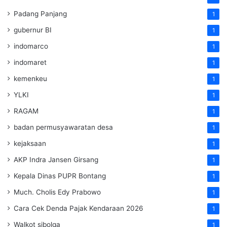
Padang Panjang
1
gubernur BI
1
indomarco
1
indomaret
1
kemenkeu
1
YLKI
1
RAGAM
1
badan permusyawaratan desa
1
kejaksaan
1
AKP Indra Jansen Girsang
1
Kepala Dinas PUPR Bontang
1
Much. Cholis Edy Prabowo
1
Cara Cek Denda Pajak Kendaraan 2026
1
Walkot sibolga
1