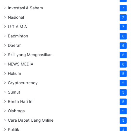
Investasi & Saham
7
Nasional
7
U T A M A
7
Badminton
6
Daerah
6
Skill yang Menghasilkan
6
NEWS MEDIA
6
Hukum
5
Cryptocurrency
5
Sumut
5
Berita Hari Ini
5
Olahraga
5
Cara Dapat Uang Online
5
Politik
4