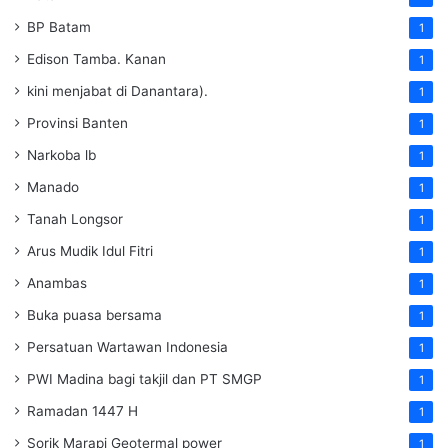
BP Batam
1
Edison Tamba. Kanan
1
kini menjabat di Danantara).
1
Provinsi Banten
1
Narkoba lb
1
Manado
1
Tanah Longsor
1
Arus Mudik Idul Fitri
1
Anambas
1
Buka puasa bersama
1
Persatuan Wartawan Indonesia
1
PWI Madina bagi takjil dan PT SMGP
1
Ramadan 1447 H
1
Sorik Marapi Geotermal power
1