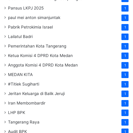
Pansus LKPJ 2025
1
paul mei anton simanjuntak
1
Pabrik Petrokimia Israel
1
Lailatul Badri
1
Pemerintahan Kota Tangerang
1
Ketua Komisi 4 DPRD Kota Medan
1
Anggota Komisi 4 DPRD Kota Medan
1
MEDAN KITA
1
#Titiek Sugiharti
1
Jeritan Keluarga di Balik Jeruji
1
Iran Membombardir
1
LHP BPK
1
Tangerang Raya
1
Audit BPK
1