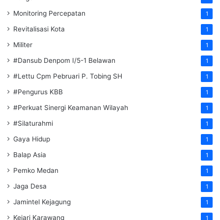
Monitoring Percepatan
1
Revitalisasi Kota
1
Militer
1
#Dansub Denpom I/5-1 Belawan
1
#Lettu Cpm Pebruari P. Tobing SH
1
#Pengurus KBB
1
#Perkuat Sinergi Keamanan Wilayah
1
#Silaturahmi
1
Gaya Hidup
1
Balap Asia
1
Pemko Medan
1
Jaga Desa
1
Jamintel Kejagung
1
Kejari Karawang
1