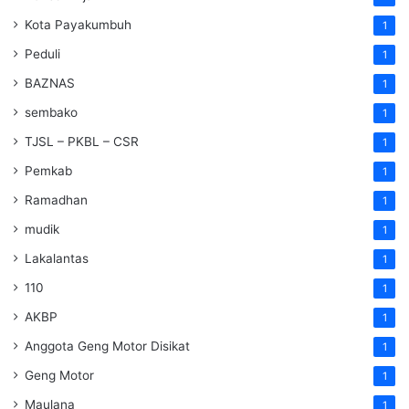
Kota Payakumbuh
1
Peduli
1
BAZNAS
1
sembako
1
TJSL – PKBL – CSR
1
Pemkab
1
Ramadhan
1
mudik
1
Lakalantas
1
110
1
AKBP
1
Anggota Geng Motor Disikat
1
Geng Motor
1
Maulana
1