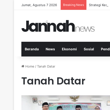
Jumat, Agustus 7 2026
Breaking News
Strategi Kese
Beranda
News
Ekonomi
Sosial
Pend
Home
/
Tanah Datar
Tanah Datar