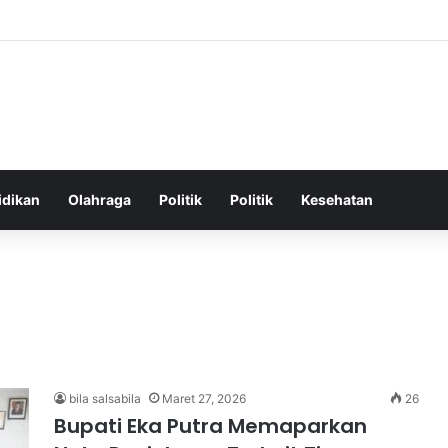
hatan Harian untuk Meningkatkan Vitalitas dan Mengatasi Kelelahan Seha
idikan
Olahraga
Politik
Politik
Kesehatan
bila salsabila
Maret 27, 2026
26
Bupati Eka Putra Memaparkan