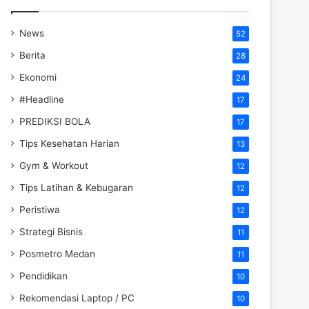
News
52
Berita
28
Ekonomi
24
#Headline
17
PREDIKSI BOLA
17
Tips Kesehatan Harian
13
Gym & Workout
12
Tips Latihan & Kebugaran
12
Peristiwa
12
Strategi Bisnis
11
Posmetro Medan
11
Pendidikan
10
Rekomendasi Laptop / PC
10