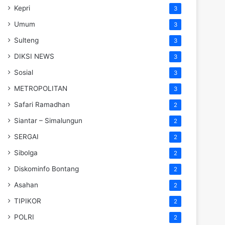
Kepri
3
Umum
3
Sulteng
3
DIKSI NEWS
3
Sosial
3
METROPOLITAN
3
Safari Ramadhan
2
Siantar – Simalungun
2
SERGAI
2
Sibolga
2
Diskominfo Bontang
2
Asahan
2
TIPIKOR
2
POLRI
2