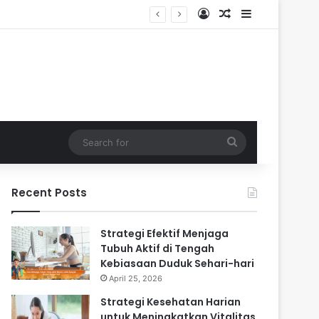
Log In
Random Article
Sidebar
ri-hari
Search
for
Recent Posts
Strategi Efektif Menjaga
Tubuh Aktif di Tengah
Kebiasaan Duduk Sehari-hari
April 25, 2026
Strategi Kesehatan Harian
untuk Meningkatkan Vitalitas