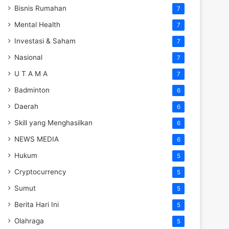
Bisnis Rumahan
7
Mental Health
7
Investasi & Saham
7
Nasional
7
U T A M A
7
Badminton
6
Daerah
6
Skill yang Menghasilkan
6
NEWS MEDIA
6
Hukum
5
Cryptocurrency
5
Sumut
5
Berita Hari Ini
5
Olahraga
5