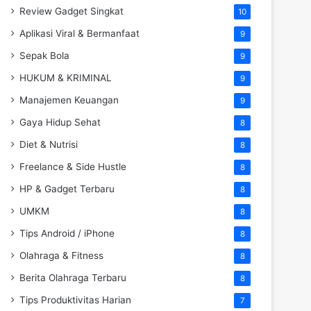
Review Gadget Singkat
10
Aplikasi Viral & Bermanfaat
9
Sepak Bola
9
HUKUM & KRIMINAL
9
Manajemen Keuangan
9
Gaya Hidup Sehat
8
Diet & Nutrisi
8
Freelance & Side Hustle
8
HP & Gadget Terbaru
8
UMKM
8
Tips Android / iPhone
8
Olahraga & Fitness
8
Berita Olahraga Terbaru
8
Tips Produktivitas Harian
7