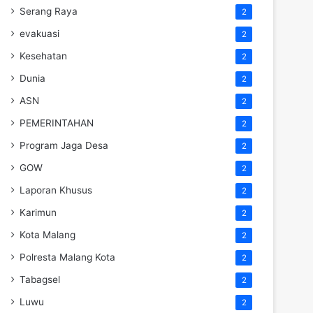
Serang Raya
2
evakuasi
2
Kesehatan
2
Dunia
2
ASN
2
PEMERINTAHAN
2
Program Jaga Desa
2
GOW
2
Laporan Khusus
2
Karimun
2
Kota Malang
2
Polresta Malang Kota
2
Tabagsel
2
Luwu
2