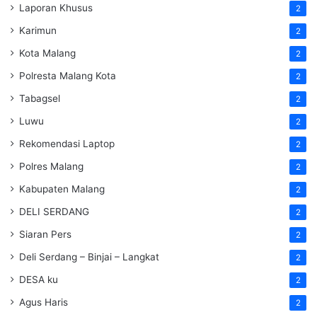
Laporan Khusus
2
Karimun
2
Kota Malang
2
Polresta Malang Kota
2
Tabagsel
2
Luwu
2
Rekomendasi Laptop
2
Polres Malang
2
Kabupaten Malang
2
DELI SERDANG
2
Siaran Pers
2
Deli Serdang – Binjai – Langkat
2
DESA ku
2
Agus Haris
2