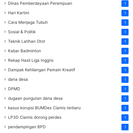
Dinas Pemberdayaan Perempuan
1
Hari Kartini
1
Cara Menjaga Tubuh
1
Sosial & Politik
1
Teknik Latihan Otot
1
Kabar Badminton
1
Rekap Hasil Liga Inggris
1
Dampak Kehilangan Pemain Kreatif
1
dana desa
1
DPMD
1
dugaan pungutan dana desa
1
kasus korupsi BUMDes Ciamis terbaru
1
LP3D Ciamis dorong perdes
1
pendampingan BPD
1