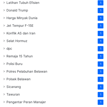
Latihan Tubuh Efisien
1
Donald Trump
1
Harga Minyak Dunia
1
Jet Tempur F-15E
1
Konflik AS dan Iran
1
Selat Hormuz
1
dpc
1
Remaja 15 Tahun
1
Polisi Buru
1
Polres Pelabuhan Belawan
1
Polsek Belawan
1
Sicanang
1
Tawuran
1
Pengantar Peran Manajer
1