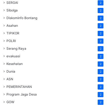
SERGAI
2
Sibolga
2
Diskominfo Bontang
2
Asahan
2
TIPIKOR
2
POLRI
2
Serang Raya
2
evakuasi
2
Kesehatan
2
Dunia
2
ASN
2
PEMERINTAHAN
2
Program Jaga Desa
2
GOW
2