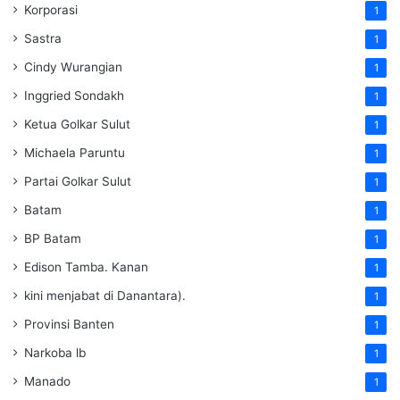
Korporasi
1
Sastra
1
Cindy Wurangian
1
Inggried Sondakh
1
Ketua Golkar Sulut
1
Michaela Paruntu
1
Partai Golkar Sulut
1
Batam
1
BP Batam
1
Edison Tamba. Kanan
1
kini menjabat di Danantara).
1
Provinsi Banten
1
Narkoba lb
1
Manado
1