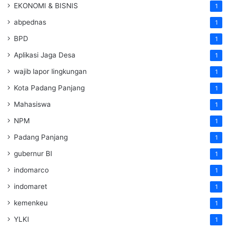
EKONOMI & BISNIS
1
abpednas
1
BPD
1
Aplikasi Jaga Desa
1
wajib lapor lingkungan
1
Kota Padang Panjang
1
Mahasiswa
1
NPM
1
Padang Panjang
1
gubernur BI
1
indomarco
1
indomaret
1
kemenkeu
1
YLKI
1