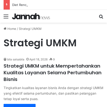
Diet Rendah Karbohidrat Efektif Menurunkan Lemak Perut dan Meningkatkan Energi Tubuh
Menu
Se
Home
/
Strategi UMKM
Strategi UMKM
bila salsabila
April 18, 2026
9
Strategi UMKM untuk Mempertahankan
Kualitas Layanan Selama Pertumbuhan
Bisnis
Tingkatkan kualitas layanan bisnis Anda dengan strategi UMKM
yang efektif selama pertumbuhan, dan pastikan pelanggan
tetap loyal serta puas.