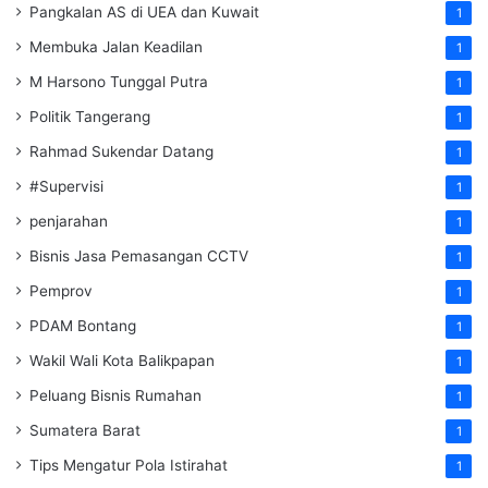
Pangkalan AS di UEA dan Kuwait
1
Membuka Jalan Keadilan
1
M Harsono Tunggal Putra
1
Politik Tangerang
1
Rahmad Sukendar Datang
1
#Supervisi
1
penjarahan
1
Bisnis Jasa Pemasangan CCTV
1
Pemprov
1
PDAM Bontang
1
Wakil Wali Kota Balikpapan
1
Peluang Bisnis Rumahan
1
Sumatera Barat
1
Tips Mengatur Pola Istirahat
1