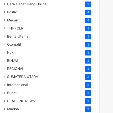
Cara Dapat Uang Online
5
Politik
4
Medan
4
TNI-POLRI
4
Berita Utama
4
Otomotif
4
Hukrim
4
BINJAI
4
REGIONAL
4
SUMATERA UTARA
3
Internasional
3
Bupati
3
HEADLINE NEWS
3
Madina
3