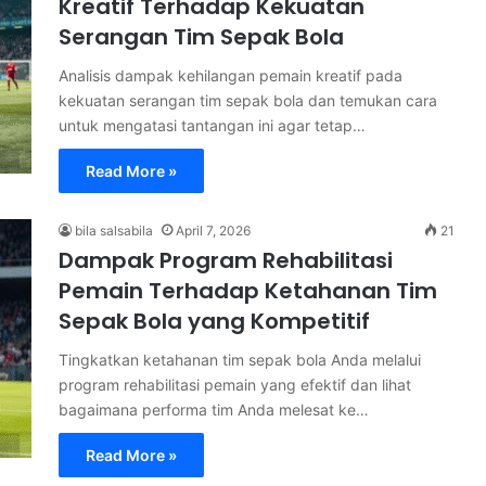
Kreatif Terhadap Kekuatan
Serangan Tim Sepak Bola
Analisis dampak kehilangan pemain kreatif pada
kekuatan serangan tim sepak bola dan temukan cara
untuk mengatasi tantangan ini agar tetap…
Read More »
bila salsabila
April 7, 2026
21
Dampak Program Rehabilitasi
Pemain Terhadap Ketahanan Tim
Sepak Bola yang Kompetitif
Tingkatkan ketahanan tim sepak bola Anda melalui
program rehabilitasi pemain yang efektif dan lihat
bagaimana performa tim Anda melesat ke…
Read More »