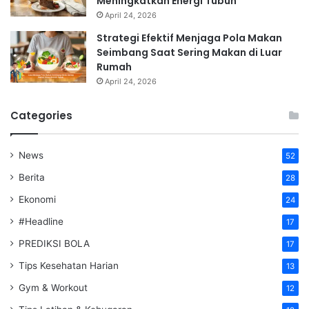
Meningkatkan Energi Tubuh
April 24, 2026
Strategi Efektif Menjaga Pola Makan
Seimbang Saat Sering Makan di Luar
Rumah
April 24, 2026
Categories
News
52
Berita
28
Ekonomi
24
#Headline
17
PREDIKSI BOLA
17
Tips Kesehatan Harian
13
Gym & Workout
12