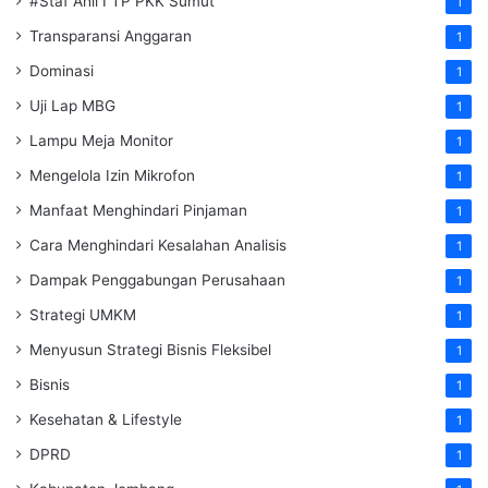
#Staf Ahli I TP PKK Sumut
1
Transparansi Anggaran
1
Dominasi
1
Uji Lap MBG
1
Lampu Meja Monitor
1
Mengelola Izin Mikrofon
1
Manfaat Menghindari Pinjaman
1
Cara Menghindari Kesalahan Analisis
1
Dampak Penggabungan Perusahaan
1
Strategi UMKM
1
Menyusun Strategi Bisnis Fleksibel
1
Bisnis
1
Kesehatan & Lifestyle
1
DPRD
1