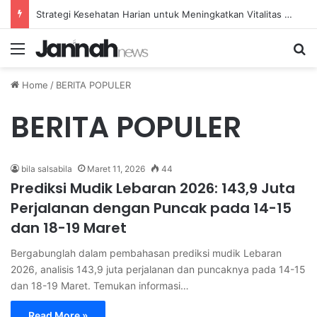
Strategi Kesehatan Harian untuk Meningkatkan Vitalitas dan Mengatasi Kelelahan Sehari-hari
Menu
Se
Home
/
BERITA POPULER
BERITA POPULER
bila salsabila
Maret 11, 2026
44
Prediksi Mudik Lebaran 2026: 143,9 Juta
Perjalanan dengan Puncak pada 14-15
dan 18-19 Maret
Bergabunglah dalam pembahasan prediksi mudik Lebaran
2026, analisis 143,9 juta perjalanan dan puncaknya pada 14-15
dan 18-19 Maret. Temukan informasi…
Read More »