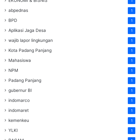
EKONOMI & BISNIS
1
abpednas
1
BPD
1
Aplikasi Jaga Desa
1
wajib lapor lingkungan
1
Kota Padang Panjang
1
Mahasiswa
1
NPM
1
Padang Panjang
1
gubernur BI
1
indomarco
1
indomaret
1
kemenkeu
1
YLKI
1