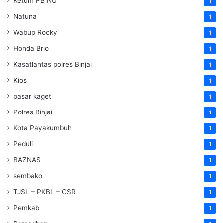
Ketum PB NU
1
Natuna
1
Wabup Rocky
1
Honda Brio
1
Kasatlantas polres Binjai
1
Kios
1
pasar kaget
1
Polres Binjai
1
Kota Payakumbuh
1
Peduli
1
BAZNAS
1
sembako
1
TJSL – PKBL – CSR
1
Pemkab
1