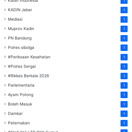
Kadin Indonesia
1
KADIN Jabar
1
Mediasi
1
Muprov Kadin
1
PN Bandung
1
Polres sibolga
1
#Periksaan Kesehatan
1
#Polres Sergai
1
#Rikkes Berkala 2026
1
Parlementaria
1
Ayam Potong
1
Boleh Masuk
1
Damkar
1
Peternakan
1