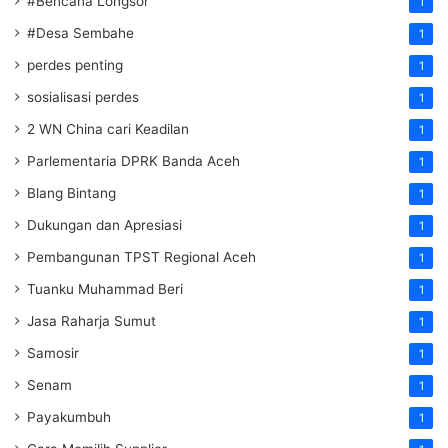
#Bencana Longsor
1
#Desa Sembahe
1
perdes penting
1
sosialisasi perdes
1
2 WN China cari Keadilan
1
Parlementaria DPRK Banda Aceh
1
Blang Bintang
1
Dukungan dan Apresiasi
1
Pembangunan TPST Regional Aceh
1
Tuanku Muhammad Beri
1
Jasa Raharja Sumut
1
Samosir
1
Senam
1
Payakumbuh
1