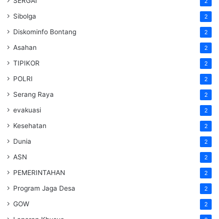
SERGAI
2
Sibolga
2
Diskominfo Bontang
2
Asahan
2
TIPIKOR
2
POLRI
2
Serang Raya
2
evakuasi
2
Kesehatan
2
Dunia
2
ASN
2
PEMERINTAHAN
2
Program Jaga Desa
2
GOW
2