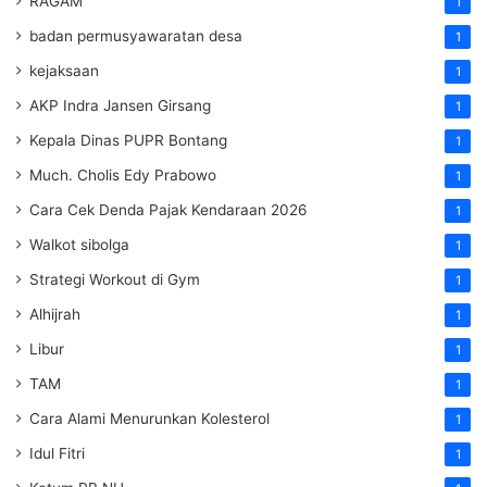
RAGAM
1
badan permusyawaratan desa
1
kejaksaan
1
AKP Indra Jansen Girsang
1
Kepala Dinas PUPR Bontang
1
Much. Cholis Edy Prabowo
1
Cara Cek Denda Pajak Kendaraan 2026
1
Walkot sibolga
1
Strategi Workout di Gym
1
Alhijrah
1
Libur
1
TAM
1
Cara Alami Menurunkan Kolesterol
1
Idul Fitri
1