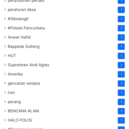
penyusunan perdes
1
peraturan desa
1
#Sibolangit
1
#Polsek Pancurbatu
1
Anwar Hafid
1
Bappeda Sulteng
1
HUT
1
Supratman Andi Agtas
1
Amerika
1
gencatan senjata
1
Iran
1
perang
1
BENCANA ALAM
1
HALO POLISI
1