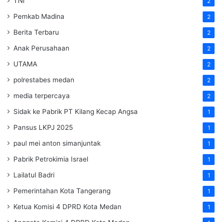
TNI
2
Pemkab Madina
2
Berita Terbaru
2
Anak Perusahaan
2
UTAMA
2
polrestabes medan
2
media terpercaya
2
Sidak ke Pabrik PT Kilang Kecap Angsa
1
Pansus LKPJ 2025
1
paul mei anton simanjuntak
1
Pabrik Petrokimia Israel
1
Lailatul Badri
1
Pemerintahan Kota Tangerang
1
Ketua Komisi 4 DPRD Kota Medan
1