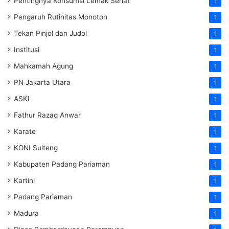
Pentingnya Konsumsi Lemak Sehat
1
Pengaruh Rutinitas Monoton
1
Tekan Pinjol dan Judol
1
Institusi
1
Mahkamah Agung
1
PN Jakarta Utara
1
ASKI
1
Fathur Razaq Anwar
1
Karate
1
KONI Sulteng
1
Kabupaten Padang Pariaman
1
Kartini
1
Padang Pariaman
1
Madura
1