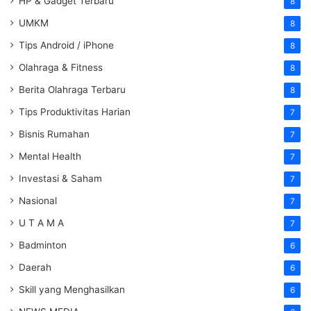
HP & Gadget Terbaru
8
UMKM
8
Tips Android / iPhone
8
Olahraga & Fitness
8
Berita Olahraga Terbaru
8
Tips Produktivitas Harian
7
Bisnis Rumahan
7
Mental Health
7
Investasi & Saham
7
Nasional
7
U T A M A
7
Badminton
6
Daerah
6
Skill yang Menghasilkan
6