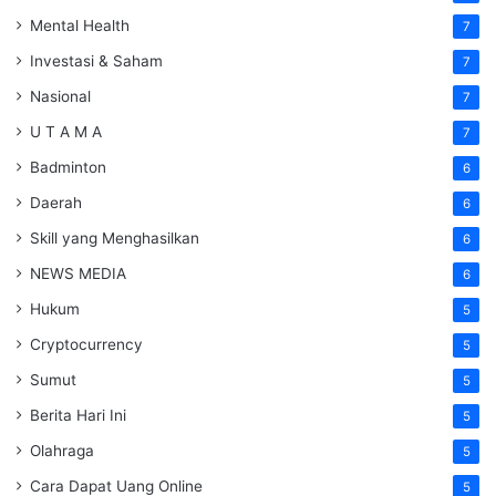
Mental Health
7
Investasi & Saham
7
Nasional
7
U T A M A
7
Badminton
6
Daerah
6
Skill yang Menghasilkan
6
NEWS MEDIA
6
Hukum
5
Cryptocurrency
5
Sumut
5
Berita Hari Ini
5
Olahraga
5
Cara Dapat Uang Online
5