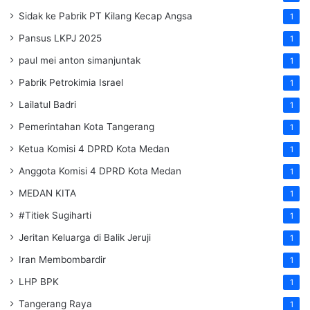
Sidak ke Pabrik PT Kilang Kecap Angsa
1
Pansus LKPJ 2025
1
paul mei anton simanjuntak
1
Pabrik Petrokimia Israel
1
Lailatul Badri
1
Pemerintahan Kota Tangerang
1
Ketua Komisi 4 DPRD Kota Medan
1
Anggota Komisi 4 DPRD Kota Medan
1
MEDAN KITA
1
#Titiek Sugiharti
1
Jeritan Keluarga di Balik Jeruji
1
Iran Membombardir
1
LHP BPK
1
Tangerang Raya
1