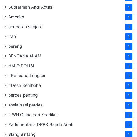
Supratman Andi Agtas
1
Amerika
1
gencatan senjata
1
Iran
1
perang
1
BENCANA ALAM
1
HALO POLISI
1
#Bencana Longsor
1
#Desa Sembahe
1
perdes penting
1
sosialisasi perdes
1
2 WN China cari Keadilan
1
Parlementaria DPRK Banda Aceh
1
Blang Bintang
1