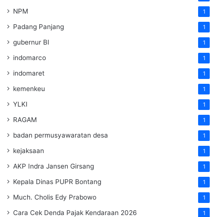
NPM
1
Padang Panjang
1
gubernur BI
1
indomarco
1
indomaret
1
kemenkeu
1
YLKI
1
RAGAM
1
badan permusyawaratan desa
1
kejaksaan
1
AKP Indra Jansen Girsang
1
Kepala Dinas PUPR Bontang
1
Much. Cholis Edy Prabowo
1
Cara Cek Denda Pajak Kendaraan 2026
1