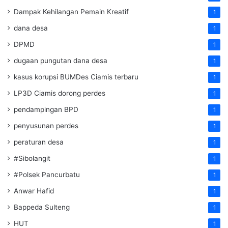
Dampak Kehilangan Pemain Kreatif
1
dana desa
1
DPMD
1
dugaan pungutan dana desa
1
kasus korupsi BUMDes Ciamis terbaru
1
LP3D Ciamis dorong perdes
1
pendampingan BPD
1
penyusunan perdes
1
peraturan desa
1
#Sibolangit
1
#Polsek Pancurbatu
1
Anwar Hafid
1
Bappeda Sulteng
1
HUT
1