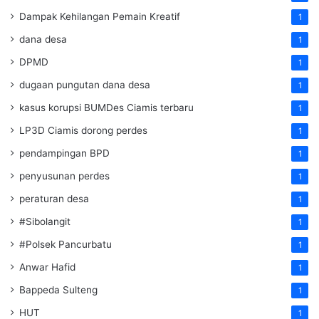
Dampak Kehilangan Pemain Kreatif
1
dana desa
1
DPMD
1
dugaan pungutan dana desa
1
kasus korupsi BUMDes Ciamis terbaru
1
LP3D Ciamis dorong perdes
1
pendampingan BPD
1
penyusunan perdes
1
peraturan desa
1
#Sibolangit
1
#Polsek Pancurbatu
1
Anwar Hafid
1
Bappeda Sulteng
1
HUT
1