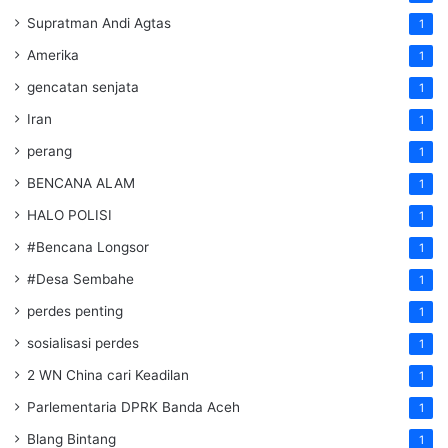
Supratman Andi Agtas
1
Amerika
1
gencatan senjata
1
Iran
1
perang
1
BENCANA ALAM
1
HALO POLISI
1
#Bencana Longsor
1
#Desa Sembahe
1
perdes penting
1
sosialisasi perdes
1
2 WN China cari Keadilan
1
Parlementaria DPRK Banda Aceh
1
Blang Bintang
1