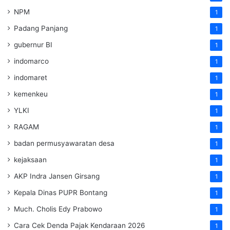
NPM
1
Padang Panjang
1
gubernur BI
1
indomarco
1
indomaret
1
kemenkeu
1
YLKI
1
RAGAM
1
badan permusyawaratan desa
1
kejaksaan
1
AKP Indra Jansen Girsang
1
Kepala Dinas PUPR Bontang
1
Much. Cholis Edy Prabowo
1
Cara Cek Denda Pajak Kendaraan 2026
1