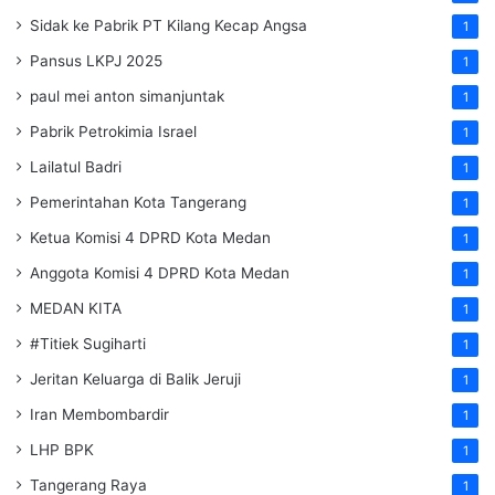
Sidak ke Pabrik PT Kilang Kecap Angsa
1
Pansus LKPJ 2025
1
paul mei anton simanjuntak
1
Pabrik Petrokimia Israel
1
Lailatul Badri
1
Pemerintahan Kota Tangerang
1
Ketua Komisi 4 DPRD Kota Medan
1
Anggota Komisi 4 DPRD Kota Medan
1
MEDAN KITA
1
#Titiek Sugiharti
1
Jeritan Keluarga di Balik Jeruji
1
Iran Membombardir
1
LHP BPK
1
Tangerang Raya
1