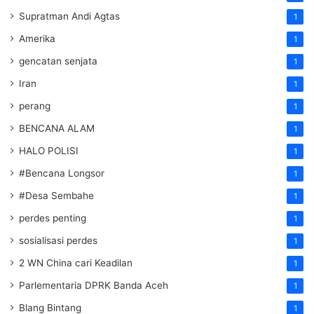
Supratman Andi Agtas
1
Amerika
1
gencatan senjata
1
Iran
1
perang
1
BENCANA ALAM
1
HALO POLISI
1
#Bencana Longsor
1
#Desa Sembahe
1
perdes penting
1
sosialisasi perdes
1
2 WN China cari Keadilan
1
Parlementaria DPRK Banda Aceh
1
Blang Bintang
1