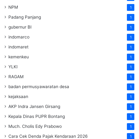
NPM
1
Padang Panjang
1
gubernur BI
1
indomarco
1
indomaret
1
kemenkeu
1
YLKI
1
RAGAM
1
badan permusyawaratan desa
1
kejaksaan
1
AKP Indra Jansen Girsang
1
Kepala Dinas PUPR Bontang
1
Much. Cholis Edy Prabowo
1
Cara Cek Denda Pajak Kendaraan 2026
1