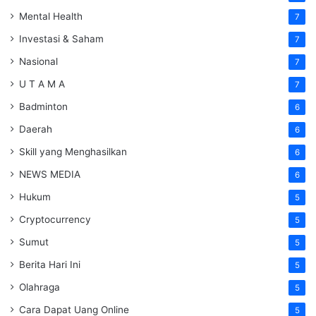
Mental Health
7
Investasi & Saham
7
Nasional
7
U T A M A
7
Badminton
6
Daerah
6
Skill yang Menghasilkan
6
NEWS MEDIA
6
Hukum
5
Cryptocurrency
5
Sumut
5
Berita Hari Ini
5
Olahraga
5
Cara Dapat Uang Online
5