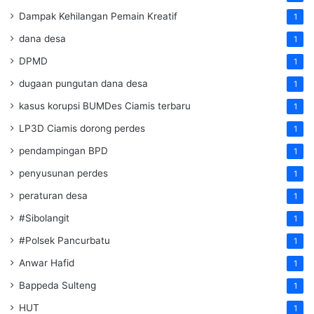
Dampak Kehilangan Pemain Kreatif
1
dana desa
1
DPMD
1
dugaan pungutan dana desa
1
kasus korupsi BUMDes Ciamis terbaru
1
LP3D Ciamis dorong perdes
1
pendampingan BPD
1
penyusunan perdes
1
peraturan desa
1
#Sibolangit
1
#Polsek Pancurbatu
1
Anwar Hafid
1
Bappeda Sulteng
1
HUT
1