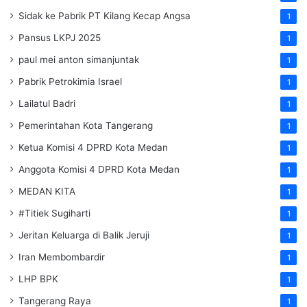
Sidak ke Pabrik PT Kilang Kecap Angsa
1
Pansus LKPJ 2025
1
paul mei anton simanjuntak
1
Pabrik Petrokimia Israel
1
Lailatul Badri
1
Pemerintahan Kota Tangerang
1
Ketua Komisi 4 DPRD Kota Medan
1
Anggota Komisi 4 DPRD Kota Medan
1
MEDAN KITA
1
#Titiek Sugiharti
1
Jeritan Keluarga di Balik Jeruji
1
Iran Membombardir
1
LHP BPK
1
Tangerang Raya
1