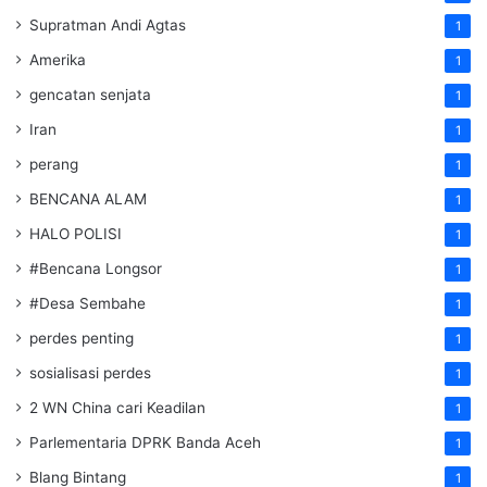
Supratman Andi Agtas
1
Amerika
1
gencatan senjata
1
Iran
1
perang
1
BENCANA ALAM
1
HALO POLISI
1
#Bencana Longsor
1
#Desa Sembahe
1
perdes penting
1
sosialisasi perdes
1
2 WN China cari Keadilan
1
Parlementaria DPRK Banda Aceh
1
Blang Bintang
1