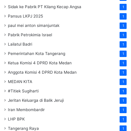
Sidak ke Pabrik PT Kilang Kecap Angsa
1
Pansus LKPJ 2025
1
paul mei anton simanjuntak
1
Pabrik Petrokimia Israel
1
Lailatul Badri
1
Pemerintahan Kota Tangerang
1
Ketua Komisi 4 DPRD Kota Medan
1
Anggota Komisi 4 DPRD Kota Medan
1
MEDAN KITA
1
#Titiek Sugiharti
1
Jeritan Keluarga di Balik Jeruji
1
Iran Membombardir
1
LHP BPK
1
Tangerang Raya
1