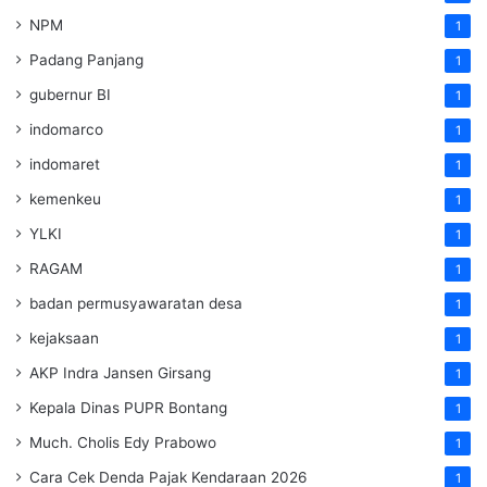
NPM
1
Padang Panjang
1
gubernur BI
1
indomarco
1
indomaret
1
kemenkeu
1
YLKI
1
RAGAM
1
badan permusyawaratan desa
1
kejaksaan
1
AKP Indra Jansen Girsang
1
Kepala Dinas PUPR Bontang
1
Much. Cholis Edy Prabowo
1
Cara Cek Denda Pajak Kendaraan 2026
1