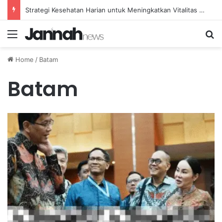
Strategi Kesehatan Harian untuk Meningkatkan Vitalitas dan Mengatasi Kelelahan Sehari-hari
Menu
Se
Home
/
Batam
Batam