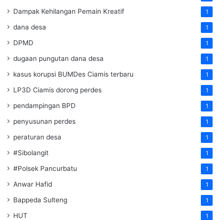
Dampak Kehilangan Pemain Kreatif
1
dana desa
1
DPMD
1
dugaan pungutan dana desa
1
kasus korupsi BUMDes Ciamis terbaru
1
LP3D Ciamis dorong perdes
1
pendampingan BPD
1
penyusunan perdes
1
peraturan desa
1
#Sibolangit
1
#Polsek Pancurbatu
1
Anwar Hafid
1
Bappeda Sulteng
1
HUT
1