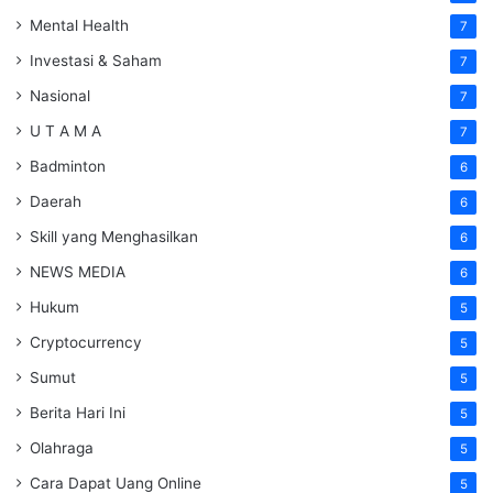
Mental Health
7
Investasi & Saham
7
Nasional
7
U T A M A
7
Badminton
6
Daerah
6
Skill yang Menghasilkan
6
NEWS MEDIA
6
Hukum
5
Cryptocurrency
5
Sumut
5
Berita Hari Ini
5
Olahraga
5
Cara Dapat Uang Online
5