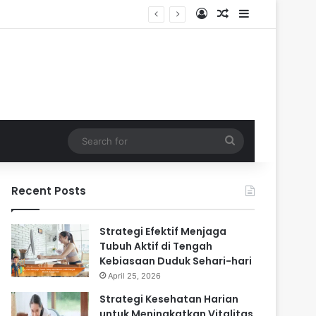
Log In
Random Article
Sidebar
ri-hari
Search
for
Recent Posts
Strategi Efektif Menjaga
Tubuh Aktif di Tengah
Kebiasaan Duduk Sehari-hari
April 25, 2026
Strategi Kesehatan Harian
untuk Meningkatkan Vitalitas