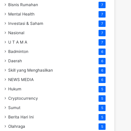
Bisnis Rumahan
7
Mental Health
7
Investasi & Saham
7
Nasional
7
U T A M A
7
Badminton
6
Daerah
6
Skill yang Menghasilkan
6
NEWS MEDIA
6
Hukum
5
Cryptocurrency
5
Sumut
5
Berita Hari Ini
5
Olahraga
5