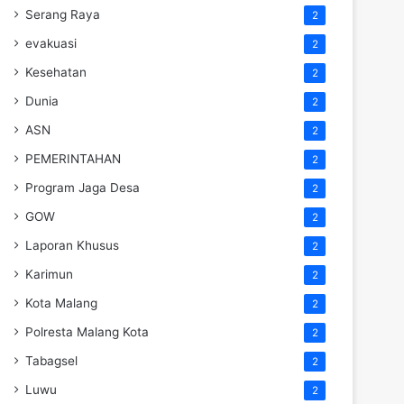
Serang Raya
2
evakuasi
2
Kesehatan
2
Dunia
2
ASN
2
PEMERINTAHAN
2
Program Jaga Desa
2
GOW
2
Laporan Khusus
2
Karimun
2
Kota Malang
2
Polresta Malang Kota
2
Tabagsel
2
Luwu
2