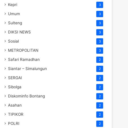
Kepri
3
Umum
3
Sulteng
3
DIKSI NEWS
3
Sosial
3
METROPOLITAN
3
Safari Ramadhan
2
Siantar – Simalungun
2
SERGAI
2
Sibolga
2
Diskominfo Bontang
2
Asahan
2
TIPIKOR
2
POLRI
2