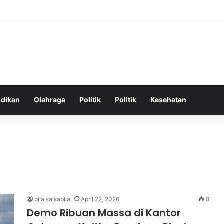
hatan Harian untuk Meningkatkan Vitalitas dan Mengatasi Kelelahan Seha
idikan
Olahraga
Politik
Politik
Kesehatan
bila salsabila
April 22, 2026
8
Demo Ribuan Massa di Kantor