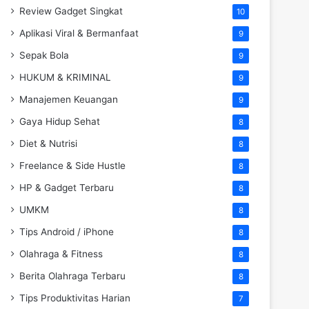
Review Gadget Singkat
10
Aplikasi Viral & Bermanfaat
9
Sepak Bola
9
HUKUM & KRIMINAL
9
Manajemen Keuangan
9
Gaya Hidup Sehat
8
Diet & Nutrisi
8
Freelance & Side Hustle
8
HP & Gadget Terbaru
8
UMKM
8
Tips Android / iPhone
8
Olahraga & Fitness
8
Berita Olahraga Terbaru
8
Tips Produktivitas Harian
7