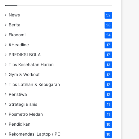
News
52
Berita
28
Ekonomi
24
#Headline
17
PREDIKSI BOLA
17
Tips Kesehatan Harian
13
Gym & Workout
12
Tips Latihan & Kebugaran
12
Peristiwa
12
Strategi Bisnis
11
Posmetro Medan
11
Pendidikan
10
Rekomendasi Laptop / PC
10