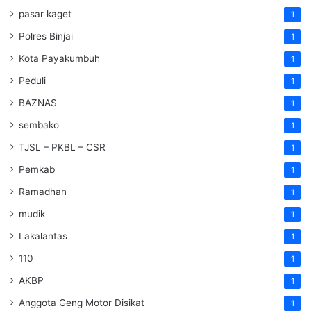
pasar kaget
1
Polres Binjai
1
Kota Payakumbuh
1
Peduli
1
BAZNAS
1
sembako
1
TJSL – PKBL – CSR
1
Pemkab
1
Ramadhan
1
mudik
1
Lakalantas
1
110
1
AKBP
1
Anggota Geng Motor Disikat
1