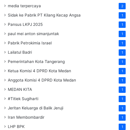
media terpercaya
2
Sidak ke Pabrik PT Kilang Kecap Angsa
1
Pansus LKPJ 2025
1
paul mei anton simanjuntak
1
Pabrik Petrokimia Israel
1
Lailatul Badri
1
Pemerintahan Kota Tangerang
1
Ketua Komisi 4 DPRD Kota Medan
1
Anggota Komisi 4 DPRD Kota Medan
1
MEDAN KITA
1
#Titiek Sugiharti
1
Jeritan Keluarga di Balik Jeruji
1
Iran Membombardir
1
LHP BPK
1