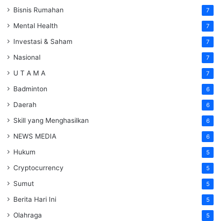
Bisnis Rumahan
7
Mental Health
7
Investasi & Saham
7
Nasional
7
U T A M A
7
Badminton
6
Daerah
6
Skill yang Menghasilkan
6
NEWS MEDIA
6
Hukum
5
Cryptocurrency
5
Sumut
5
Berita Hari Ini
5
Olahraga
5