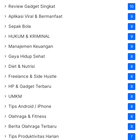
Review Gadget Singkat
10
Aplikasi Viral & Bermanfaat
9
Sepak Bola
9
HUKUM & KRIMINAL
9
Manajemen Keuangan
9
Gaya Hidup Sehat
8
Diet & Nutrisi
8
Freelance & Side Hustle
8
HP & Gadget Terbaru
8
UMKM
8
Tips Android / iPhone
8
Olahraga & Fitness
8
Berita Olahraga Terbaru
8
Tips Produktivitas Harian
7