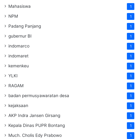
Mahasiswa
1
NPM
1
Padang Panjang
1
gubernur BI
1
indomarco
1
indomaret
1
kemenkeu
1
YLKI
1
RAGAM
1
badan permusyawaratan desa
1
kejaksaan
1
AKP Indra Jansen Girsang
1
Kepala Dinas PUPR Bontang
1
Much. Cholis Edy Prabowo
1