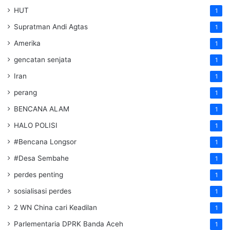
HUT
1
Supratman Andi Agtas
1
Amerika
1
gencatan senjata
1
Iran
1
perang
1
BENCANA ALAM
1
HALO POLISI
1
#Bencana Longsor
1
#Desa Sembahe
1
perdes penting
1
sosialisasi perdes
1
2 WN China cari Keadilan
1
Parlementaria DPRK Banda Aceh
1