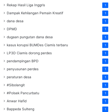
Rekap Hasil Liga Inggris
1
Dampak Kehilangan Pemain Kreatif
1
dana desa
1
DPMD
1
dugaan pungutan dana desa
1
kasus korupsi BUMDes Ciamis terbaru
1
LP3D Ciamis dorong perdes
1
pendampingan BPD
1
penyusunan perdes
1
peraturan desa
1
#Sibolangit
1
#Polsek Pancurbatu
1
Anwar Hafid
1
Bappeda Sulteng
1