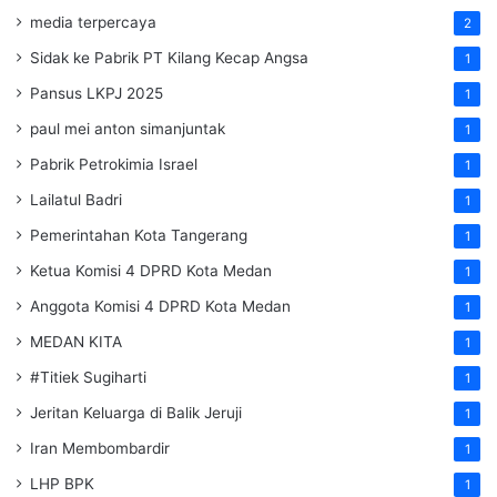
media terpercaya
2
Sidak ke Pabrik PT Kilang Kecap Angsa
1
Pansus LKPJ 2025
1
paul mei anton simanjuntak
1
Pabrik Petrokimia Israel
1
Lailatul Badri
1
Pemerintahan Kota Tangerang
1
Ketua Komisi 4 DPRD Kota Medan
1
Anggota Komisi 4 DPRD Kota Medan
1
MEDAN KITA
1
#Titiek Sugiharti
1
Jeritan Keluarga di Balik Jeruji
1
Iran Membombardir
1
LHP BPK
1