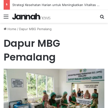
Strategi Kesehatan Harian untuk Meningkatkan Vitalitas dan Mengatasi Kelelahan Sehari-hari
Menu
Se
Home
/
Dapur MBG Pemalang
Dapur MBG
Pemalang