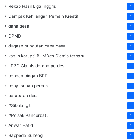
Rekap Hasil Liga Inggris
1
Dampak Kehilangan Pemain Kreatif
1
dana desa
1
DPMD
1
dugaan pungutan dana desa
1
kasus korupsi BUMDes Ciamis terbaru
1
LP3D Ciamis dorong perdes
1
pendampingan BPD
1
penyusunan perdes
1
peraturan desa
1
#Sibolangit
1
#Polsek Pancurbatu
1
Anwar Hafid
1
Bappeda Sulteng
1