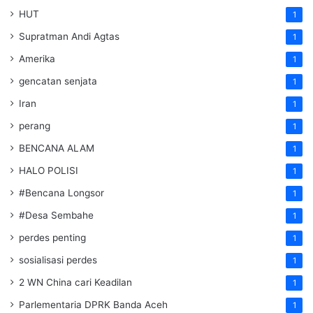
HUT
1
Supratman Andi Agtas
1
Amerika
1
gencatan senjata
1
Iran
1
perang
1
BENCANA ALAM
1
HALO POLISI
1
#Bencana Longsor
1
#Desa Sembahe
1
perdes penting
1
sosialisasi perdes
1
2 WN China cari Keadilan
1
Parlementaria DPRK Banda Aceh
1