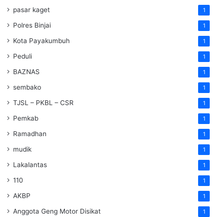
pasar kaget
1
Polres Binjai
1
Kota Payakumbuh
1
Peduli
1
BAZNAS
1
sembako
1
TJSL – PKBL – CSR
1
Pemkab
1
Ramadhan
1
mudik
1
Lakalantas
1
110
1
AKBP
1
Anggota Geng Motor Disikat
1