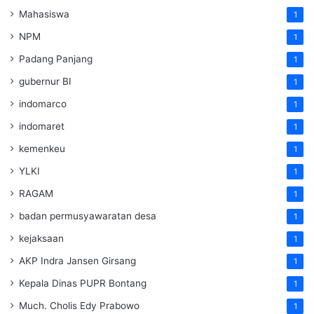
Mahasiswa
1
NPM
1
Padang Panjang
1
gubernur BI
1
indomarco
1
indomaret
1
kemenkeu
1
YLKI
1
RAGAM
1
badan permusyawaratan desa
1
kejaksaan
1
AKP Indra Jansen Girsang
1
Kepala Dinas PUPR Bontang
1
Much. Cholis Edy Prabowo
1