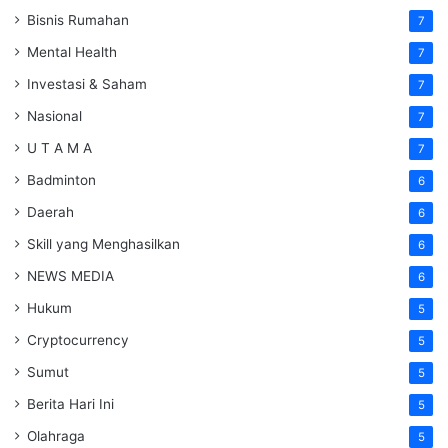
Bisnis Rumahan
7
Mental Health
7
Investasi & Saham
7
Nasional
7
U T A M A
7
Badminton
6
Daerah
6
Skill yang Menghasilkan
6
NEWS MEDIA
6
Hukum
5
Cryptocurrency
5
Sumut
5
Berita Hari Ini
5
Olahraga
5