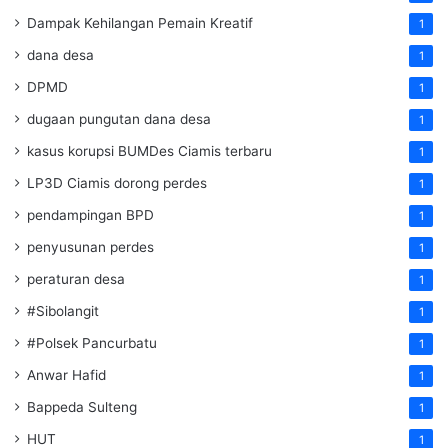
Dampak Kehilangan Pemain Kreatif
1
dana desa
1
DPMD
1
dugaan pungutan dana desa
1
kasus korupsi BUMDes Ciamis terbaru
1
LP3D Ciamis dorong perdes
1
pendampingan BPD
1
penyusunan perdes
1
peraturan desa
1
#Sibolangit
1
#Polsek Pancurbatu
1
Anwar Hafid
1
Bappeda Sulteng
1
HUT
1