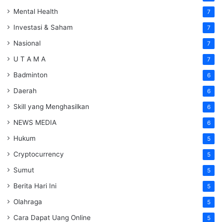
Mental Health
7
Investasi & Saham
7
Nasional
7
U T A M A
7
Badminton
6
Daerah
6
Skill yang Menghasilkan
6
NEWS MEDIA
6
Hukum
5
Cryptocurrency
5
Sumut
5
Berita Hari Ini
5
Olahraga
5
Cara Dapat Uang Online
5