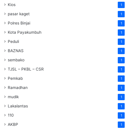
Kios
1
pasar kaget
1
Polres Binjai
1
Kota Payakumbuh
1
Peduli
1
BAZNAS
1
sembako
1
TJSL – PKBL – CSR
1
Pemkab
1
Ramadhan
1
mudik
1
Lakalantas
1
110
1
AKBP
1