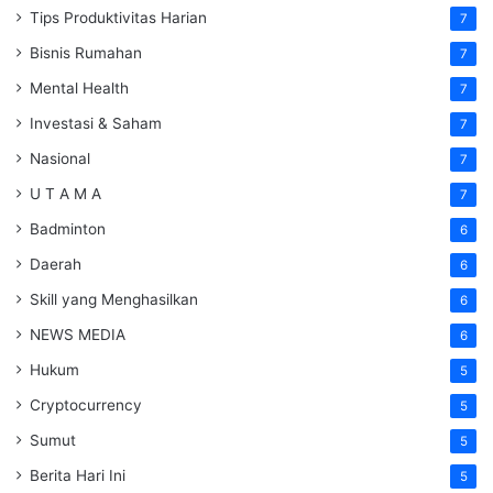
Tips Produktivitas Harian
7
Bisnis Rumahan
7
Mental Health
7
Investasi & Saham
7
Nasional
7
U T A M A
7
Badminton
6
Daerah
6
Skill yang Menghasilkan
6
NEWS MEDIA
6
Hukum
5
Cryptocurrency
5
Sumut
5
Berita Hari Ini
5