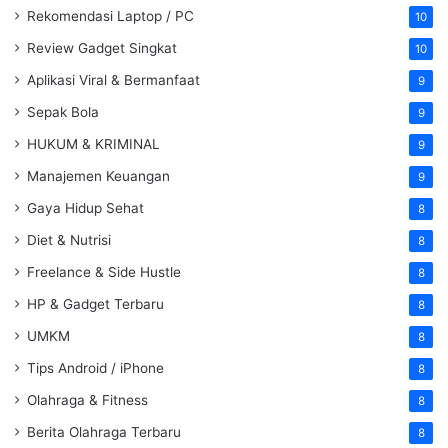
Rekomendasi Laptop / PC
10
Review Gadget Singkat
10
Aplikasi Viral & Bermanfaat
9
Sepak Bola
9
HUKUM & KRIMINAL
9
Manajemen Keuangan
9
Gaya Hidup Sehat
8
Diet & Nutrisi
8
Freelance & Side Hustle
8
HP & Gadget Terbaru
8
UMKM
8
Tips Android / iPhone
8
Olahraga & Fitness
8
Berita Olahraga Terbaru
8