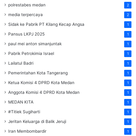
polrestabes medan
2
media terpercaya
2
Sidak ke Pabrik PT Kilang Kecap Angsa
1
Pansus LKPJ 2025
1
paul mei anton simanjuntak
1
Pabrik Petrokimia Israel
1
Lailatul Badri
1
Pemerintahan Kota Tangerang
1
Ketua Komisi 4 DPRD Kota Medan
1
Anggota Komisi 4 DPRD Kota Medan
1
MEDAN KITA
1
#Titiek Sugiharti
1
Jeritan Keluarga di Balik Jeruji
1
Iran Membombardir
1