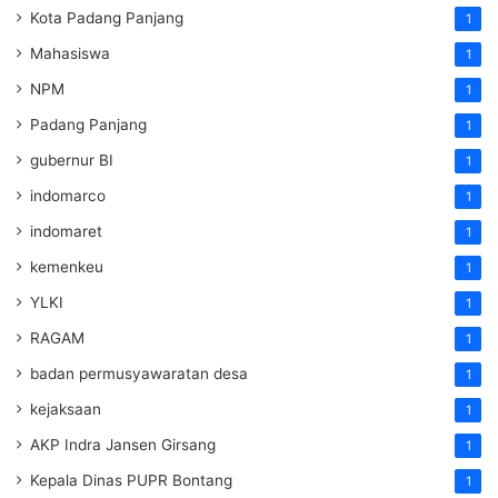
Kota Padang Panjang
1
Mahasiswa
1
NPM
1
Padang Panjang
1
gubernur BI
1
indomarco
1
indomaret
1
kemenkeu
1
YLKI
1
RAGAM
1
badan permusyawaratan desa
1
kejaksaan
1
AKP Indra Jansen Girsang
1
Kepala Dinas PUPR Bontang
1