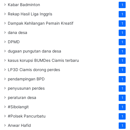
Kabar Badminton
1
Rekap Hasil Liga Inggris
1
Dampak Kehilangan Pemain Kreatif
1
dana desa
1
DPMD
1
dugaan pungutan dana desa
1
kasus korupsi BUMDes Ciamis terbaru
1
LP3D Ciamis dorong perdes
1
pendampingan BPD
1
penyusunan perdes
1
peraturan desa
1
#Sibolangit
1
#Polsek Pancurbatu
1
Anwar Hafid
1