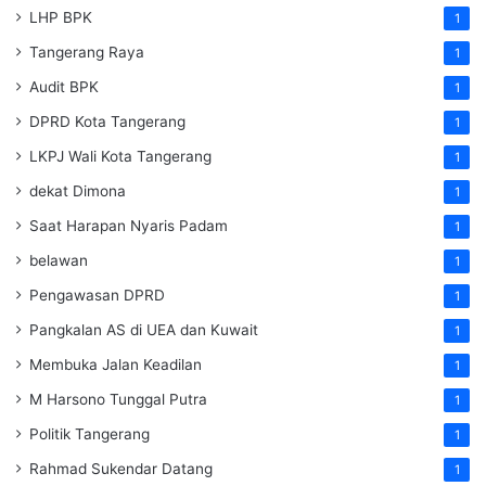
LHP BPK
1
Tangerang Raya
1
Audit BPK
1
DPRD Kota Tangerang
1
LKPJ Wali Kota Tangerang
1
dekat Dimona
1
Saat Harapan Nyaris Padam
1
belawan
1
Pengawasan DPRD
1
Pangkalan AS di UEA dan Kuwait
1
Membuka Jalan Keadilan
1
M Harsono Tunggal Putra
1
Politik Tangerang
1
Rahmad Sukendar Datang
1