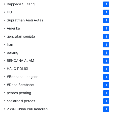
Bappeda Sulteng
1
HUT
1
Supratman Andi Agtas
1
Amerika
1
gencatan senjata
1
Iran
1
perang
1
BENCANA ALAM
1
HALO POLISI
1
#Bencana Longsor
1
#Desa Sembahe
1
perdes penting
1
sosialisasi perdes
1
2 WN China cari Keadilan
1