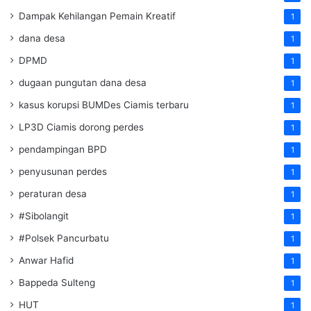
Dampak Kehilangan Pemain Kreatif
1
dana desa
1
DPMD
1
dugaan pungutan dana desa
1
kasus korupsi BUMDes Ciamis terbaru
1
LP3D Ciamis dorong perdes
1
pendampingan BPD
1
penyusunan perdes
1
peraturan desa
1
#Sibolangit
1
#Polsek Pancurbatu
1
Anwar Hafid
1
Bappeda Sulteng
1
HUT
1