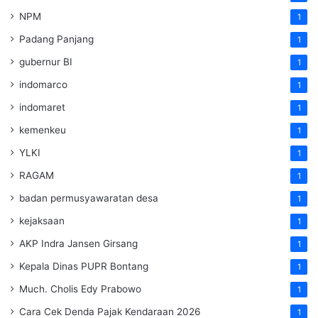
NPM
1
Padang Panjang
1
gubernur BI
1
indomarco
1
indomaret
1
kemenkeu
1
YLKI
1
RAGAM
1
badan permusyawaratan desa
1
kejaksaan
1
AKP Indra Jansen Girsang
1
Kepala Dinas PUPR Bontang
1
Much. Cholis Edy Prabowo
1
Cara Cek Denda Pajak Kendaraan 2026
1