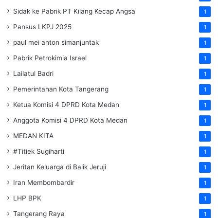
Sidak ke Pabrik PT Kilang Kecap Angsa
1
Pansus LKPJ 2025
1
paul mei anton simanjuntak
1
Pabrik Petrokimia Israel
1
Lailatul Badri
1
Pemerintahan Kota Tangerang
1
Ketua Komisi 4 DPRD Kota Medan
1
Anggota Komisi 4 DPRD Kota Medan
1
MEDAN KITA
1
#Titiek Sugiharti
1
Jeritan Keluarga di Balik Jeruji
1
Iran Membombardir
1
LHP BPK
1
Tangerang Raya
1