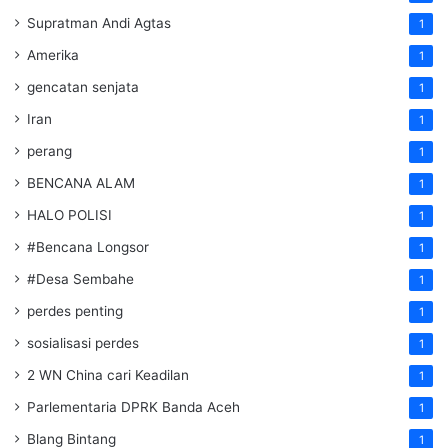
Supratman Andi Agtas
1
Amerika
1
gencatan senjata
1
Iran
1
perang
1
BENCANA ALAM
1
HALO POLISI
1
#Bencana Longsor
1
#Desa Sembahe
1
perdes penting
1
sosialisasi perdes
1
2 WN China cari Keadilan
1
Parlementaria DPRK Banda Aceh
1
Blang Bintang
1