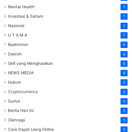
Mental Health
7
Investasi & Saham
7
Nasional
7
U T A M A
7
Badminton
6
Daerah
6
Skill yang Menghasilkan
6
NEWS MEDIA
6
Hukum
5
Cryptocurrency
5
Sumut
5
Berita Hari Ini
5
Olahraga
5
Cara Dapat Uang Online
5