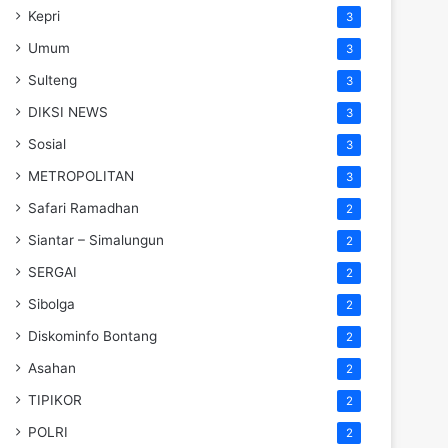
Kepri
3
Umum
3
Sulteng
3
DIKSI NEWS
3
Sosial
3
METROPOLITAN
3
Safari Ramadhan
2
Siantar – Simalungun
2
SERGAI
2
Sibolga
2
Diskominfo Bontang
2
Asahan
2
TIPIKOR
2
POLRI
2