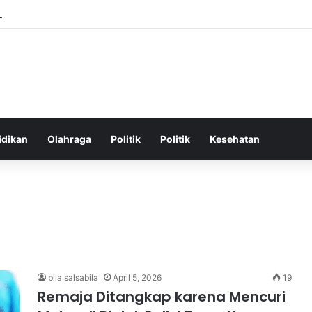
hatan Harian untuk Meningkatkan Vitalitas dan Mengatasi Kelelahan Seha
idikan
Olahraga
Politik
Politik
Kesehatan
bila salsabila
April 5, 2026
19
Remaja Ditangkap karena Mencuri