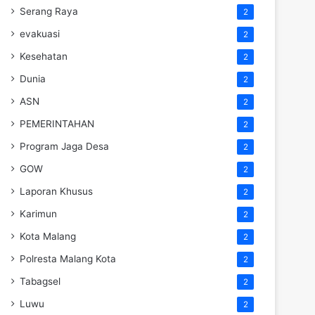
Serang Raya
2
evakuasi
2
Kesehatan
2
Dunia
2
ASN
2
PEMERINTAHAN
2
Program Jaga Desa
2
GOW
2
Laporan Khusus
2
Karimun
2
Kota Malang
2
Polresta Malang Kota
2
Tabagsel
2
Luwu
2