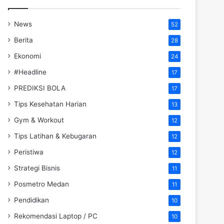
News
52
Berita
28
Ekonomi
24
#Headline
17
PREDIKSI BOLA
17
Tips Kesehatan Harian
13
Gym & Workout
12
Tips Latihan & Kebugaran
12
Peristiwa
12
Strategi Bisnis
11
Posmetro Medan
11
Pendidikan
10
Rekomendasi Laptop / PC
10