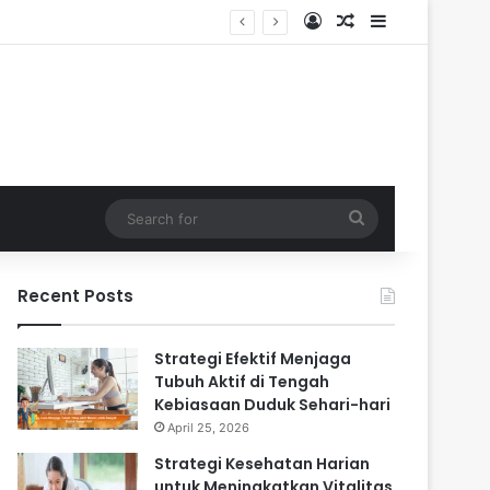
Log In
Random Article
Sidebar
ri-hari
Search
for
Recent Posts
Strategi Efektif Menjaga
Tubuh Aktif di Tengah
Kebiasaan Duduk Sehari-hari
April 25, 2026
Strategi Kesehatan Harian
untuk Meningkatkan Vitalitas