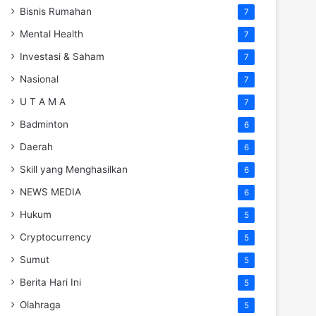
Bisnis Rumahan
7
Mental Health
7
Investasi & Saham
7
Nasional
7
U T A M A
7
Badminton
6
Daerah
6
Skill yang Menghasilkan
6
NEWS MEDIA
6
Hukum
5
Cryptocurrency
5
Sumut
5
Berita Hari Ini
5
Olahraga
5