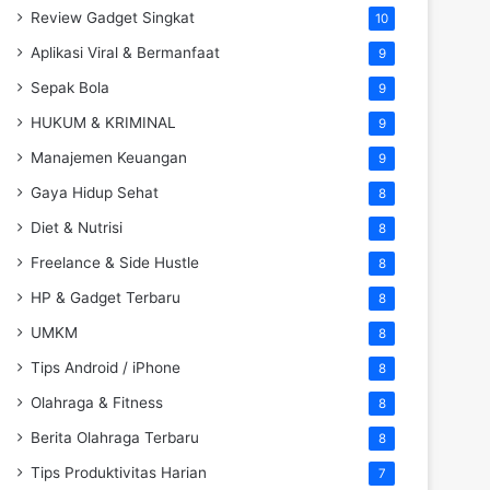
Review Gadget Singkat
10
Aplikasi Viral & Bermanfaat
9
Sepak Bola
9
HUKUM & KRIMINAL
9
Manajemen Keuangan
9
Gaya Hidup Sehat
8
Diet & Nutrisi
8
Freelance & Side Hustle
8
HP & Gadget Terbaru
8
UMKM
8
Tips Android / iPhone
8
Olahraga & Fitness
8
Berita Olahraga Terbaru
8
Tips Produktivitas Harian
7