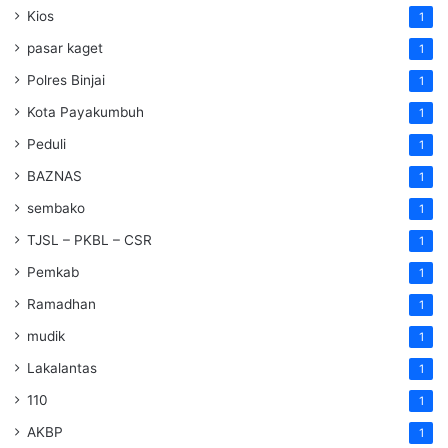
Kios
1
pasar kaget
1
Polres Binjai
1
Kota Payakumbuh
1
Peduli
1
BAZNAS
1
sembako
1
TJSL – PKBL – CSR
1
Pemkab
1
Ramadhan
1
mudik
1
Lakalantas
1
110
1
AKBP
1