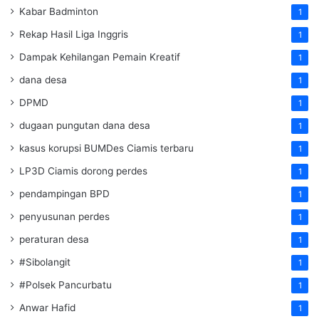
Kabar Badminton
1
Rekap Hasil Liga Inggris
1
Dampak Kehilangan Pemain Kreatif
1
dana desa
1
DPMD
1
dugaan pungutan dana desa
1
kasus korupsi BUMDes Ciamis terbaru
1
LP3D Ciamis dorong perdes
1
pendampingan BPD
1
penyusunan perdes
1
peraturan desa
1
#Sibolangit
1
#Polsek Pancurbatu
1
Anwar Hafid
1