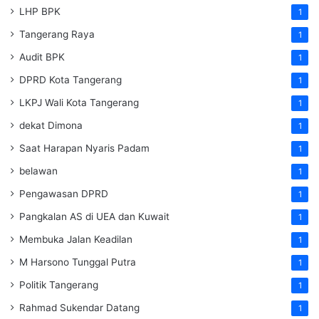
LHP BPK
1
Tangerang Raya
1
Audit BPK
1
DPRD Kota Tangerang
1
LKPJ Wali Kota Tangerang
1
dekat Dimona
1
Saat Harapan Nyaris Padam
1
belawan
1
Pengawasan DPRD
1
Pangkalan AS di UEA dan Kuwait
1
Membuka Jalan Keadilan
1
M Harsono Tunggal Putra
1
Politik Tangerang
1
Rahmad Sukendar Datang
1