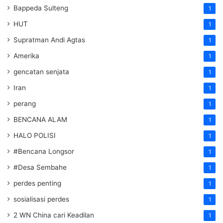
Bappeda Sulteng
1
HUT
1
Supratman Andi Agtas
1
Amerika
1
gencatan senjata
1
Iran
1
perang
1
BENCANA ALAM
1
HALO POLISI
1
#Bencana Longsor
1
#Desa Sembahe
1
perdes penting
1
sosialisasi perdes
1
2 WN China cari Keadilan
1