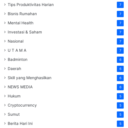
Tips Produktivitas Harian
7
Bisnis Rumahan
7
Mental Health
7
Investasi & Saham
7
Nasional
7
U T A M A
7
Badminton
6
Daerah
6
Skill yang Menghasilkan
6
NEWS MEDIA
6
Hukum
5
Cryptocurrency
5
Sumut
5
Berita Hari Ini
5