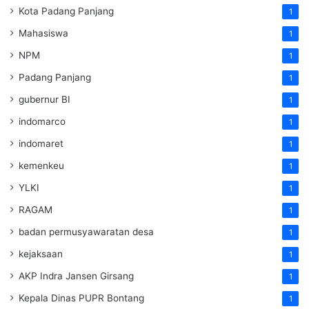
Kota Padang Panjang
1
Mahasiswa
1
NPM
1
Padang Panjang
1
gubernur BI
1
indomarco
1
indomaret
1
kemenkeu
1
YLKI
1
RAGAM
1
badan permusyawaratan desa
1
kejaksaan
1
AKP Indra Jansen Girsang
1
Kepala Dinas PUPR Bontang
1