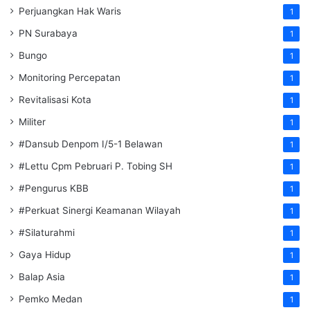
Perjuangkan Hak Waris
1
PN Surabaya
1
Bungo
1
Monitoring Percepatan
1
Revitalisasi Kota
1
Militer
1
#Dansub Denpom I/5-1 Belawan
1
#Lettu Cpm Pebruari P. Tobing SH
1
#Pengurus KBB
1
#Perkuat Sinergi Keamanan Wilayah
1
#Silaturahmi
1
Gaya Hidup
1
Balap Asia
1
Pemko Medan
1