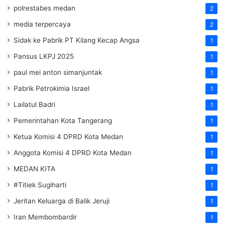
polrestabes medan
2
media terpercaya
2
Sidak ke Pabrik PT Kilang Kecap Angsa
1
Pansus LKPJ 2025
1
paul mei anton simanjuntak
1
Pabrik Petrokimia Israel
1
Lailatul Badri
1
Pemerintahan Kota Tangerang
1
Ketua Komisi 4 DPRD Kota Medan
1
Anggota Komisi 4 DPRD Kota Medan
1
MEDAN KITA
1
#Titiek Sugiharti
1
Jeritan Keluarga di Balik Jeruji
1
Iran Membombardir
1