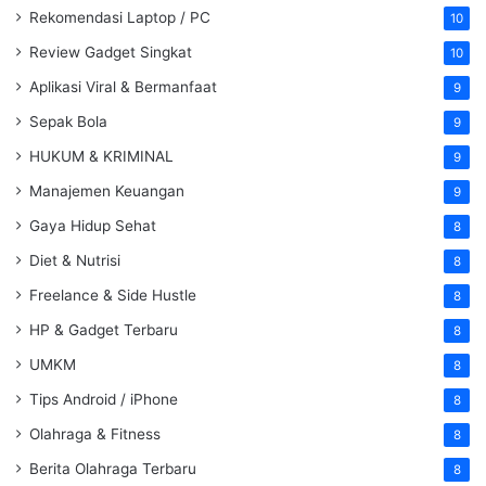
Rekomendasi Laptop / PC
10
Review Gadget Singkat
10
Aplikasi Viral & Bermanfaat
9
Sepak Bola
9
HUKUM & KRIMINAL
9
Manajemen Keuangan
9
Gaya Hidup Sehat
8
Diet & Nutrisi
8
Freelance & Side Hustle
8
HP & Gadget Terbaru
8
UMKM
8
Tips Android / iPhone
8
Olahraga & Fitness
8
Berita Olahraga Terbaru
8