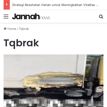
Strategi Kesehatan Harian untuk Meningkatkan Vitalitas dan Mengatasi Kelelahan Sehari-hari
Menu
Se
Home
/
Tqbrak
Tqbrak