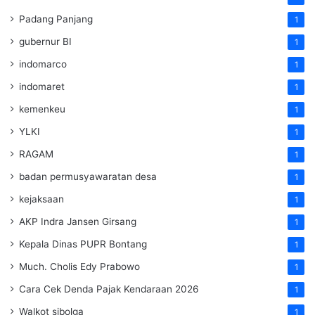
Padang Panjang
1
gubernur BI
1
indomarco
1
indomaret
1
kemenkeu
1
YLKI
1
RAGAM
1
badan permusyawaratan desa
1
kejaksaan
1
AKP Indra Jansen Girsang
1
Kepala Dinas PUPR Bontang
1
Much. Cholis Edy Prabowo
1
Cara Cek Denda Pajak Kendaraan 2026
1
Walkot sibolga
1