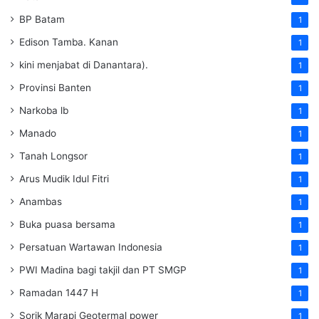
BP Batam
1
Edison Tamba. Kanan
1
kini menjabat di Danantara).
1
Provinsi Banten
1
Narkoba lb
1
Manado
1
Tanah Longsor
1
Arus Mudik Idul Fitri
1
Anambas
1
Buka puasa bersama
1
Persatuan Wartawan Indonesia
1
PWI Madina bagi takjil dan PT SMGP
1
Ramadan 1447 H
1
Sorik Marapi Geotermal power
1