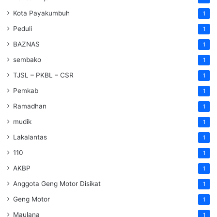
Kota Payakumbuh
1
Peduli
1
BAZNAS
1
sembako
1
TJSL – PKBL – CSR
1
Pemkab
1
Ramadhan
1
mudik
1
Lakalantas
1
110
1
AKBP
1
Anggota Geng Motor Disikat
1
Geng Motor
1
Maulana
1