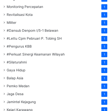
Monitoring Percepatan
1
Revitalisasi Kota
1
Militer
1
#Dansub Denpom I/5-1 Belawan
1
#Lettu Cpm Pebruari P. Tobing SH
1
#Pengurus KBB
1
#Perkuat Sinergi Keamanan Wilayah
1
#Silaturahmi
1
Gaya Hidup
1
Balap Asia
1
Pemko Medan
1
Jaga Desa
1
Jamintel Kejagung
1
Kejari Karawang
1