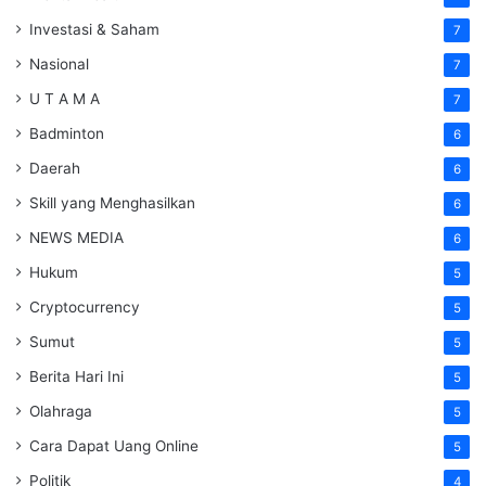
Investasi & Saham
7
Nasional
7
U T A M A
7
Badminton
6
Daerah
6
Skill yang Menghasilkan
6
NEWS MEDIA
6
Hukum
5
Cryptocurrency
5
Sumut
5
Berita Hari Ini
5
Olahraga
5
Cara Dapat Uang Online
5
Politik
4