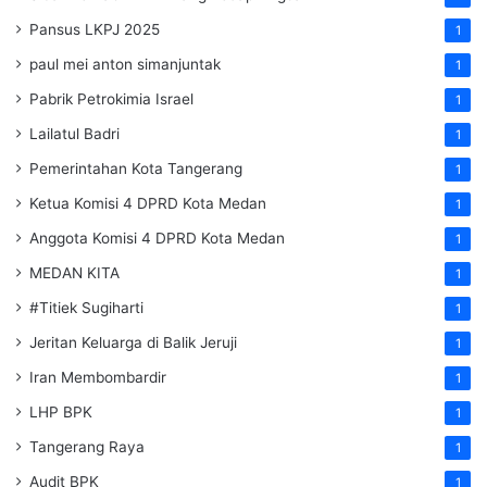
Pansus LKPJ 2025
1
paul mei anton simanjuntak
1
Pabrik Petrokimia Israel
1
Lailatul Badri
1
Pemerintahan Kota Tangerang
1
Ketua Komisi 4 DPRD Kota Medan
1
Anggota Komisi 4 DPRD Kota Medan
1
MEDAN KITA
1
#Titiek Sugiharti
1
Jeritan Keluarga di Balik Jeruji
1
Iran Membombardir
1
LHP BPK
1
Tangerang Raya
1
Audit BPK
1