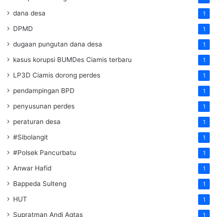
dana desa
1
DPMD
1
dugaan pungutan dana desa
1
kasus korupsi BUMDes Ciamis terbaru
1
LP3D Ciamis dorong perdes
1
pendampingan BPD
1
penyusunan perdes
1
peraturan desa
1
#Sibolangit
1
#Polsek Pancurbatu
1
Anwar Hafid
1
Bappeda Sulteng
1
HUT
1
Supratman Andi Agtas
1