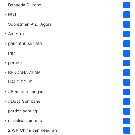
Bappeda Sulteng
1
HUT
1
Supratman Andi Agtas
1
Amerika
1
gencatan senjata
1
Iran
1
perang
1
BENCANA ALAM
1
HALO POLISI
1
#Bencana Longsor
1
#Desa Sembahe
1
perdes penting
1
sosialisasi perdes
1
2 WN China cari Keadilan
1