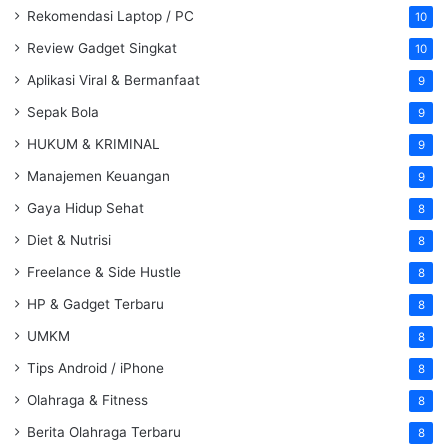
Rekomendasi Laptop / PC
10
Review Gadget Singkat
10
Aplikasi Viral & Bermanfaat
9
Sepak Bola
9
HUKUM & KRIMINAL
9
Manajemen Keuangan
9
Gaya Hidup Sehat
8
Diet & Nutrisi
8
Freelance & Side Hustle
8
HP & Gadget Terbaru
8
UMKM
8
Tips Android / iPhone
8
Olahraga & Fitness
8
Berita Olahraga Terbaru
8