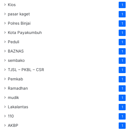
Kios
1
pasar kaget
1
Polres Binjai
1
Kota Payakumbuh
1
Peduli
1
BAZNAS
1
sembako
1
TJSL – PKBL – CSR
1
Pemkab
1
Ramadhan
1
mudik
1
Lakalantas
1
110
1
AKBP
1