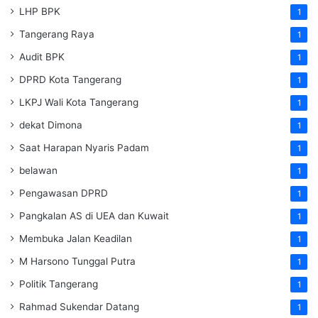
LHP BPK
1
Tangerang Raya
1
Audit BPK
1
DPRD Kota Tangerang
1
LKPJ Wali Kota Tangerang
1
dekat Dimona
1
Saat Harapan Nyaris Padam
1
belawan
1
Pengawasan DPRD
1
Pangkalan AS di UEA dan Kuwait
1
Membuka Jalan Keadilan
1
M Harsono Tunggal Putra
1
Politik Tangerang
1
Rahmad Sukendar Datang
1