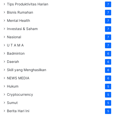
Tips Produktivitas Harian
7
Bisnis Rumahan
7
Mental Health
7
Investasi & Saham
7
Nasional
7
U T A M A
7
Badminton
6
Daerah
6
Skill yang Menghasilkan
6
NEWS MEDIA
6
Hukum
5
Cryptocurrency
5
Sumut
5
Berita Hari Ini
5