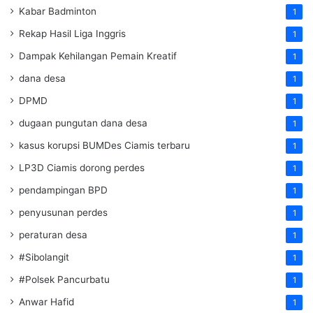
Kabar Badminton
1
Rekap Hasil Liga Inggris
1
Dampak Kehilangan Pemain Kreatif
1
dana desa
1
DPMD
1
dugaan pungutan dana desa
1
kasus korupsi BUMDes Ciamis terbaru
1
LP3D Ciamis dorong perdes
1
pendampingan BPD
1
penyusunan perdes
1
peraturan desa
1
#Sibolangit
1
#Polsek Pancurbatu
1
Anwar Hafid
1