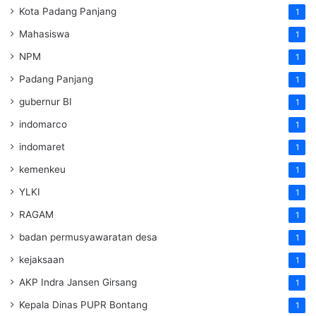
Kota Padang Panjang
1
Mahasiswa
1
NPM
1
Padang Panjang
1
gubernur BI
1
indomarco
1
indomaret
1
kemenkeu
1
YLKI
1
RAGAM
1
badan permusyawaratan desa
1
kejaksaan
1
AKP Indra Jansen Girsang
1
Kepala Dinas PUPR Bontang
1