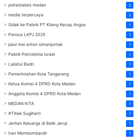
polrestabes medan
2
media terpercaya
2
Sidak ke Pabrik PT Kilang Kecap Angsa
1
Pansus LKPJ 2025
1
paul mei anton simanjuntak
1
Pabrik Petrokimia Israel
1
Lailatul Badri
1
Pemerintahan Kota Tangerang
1
Ketua Komisi 4 DPRD Kota Medan
1
Anggota Komisi 4 DPRD Kota Medan
1
MEDAN KITA
1
#Titiek Sugiharti
1
Jeritan Keluarga di Balik Jeruji
1
Iran Membombardir
1