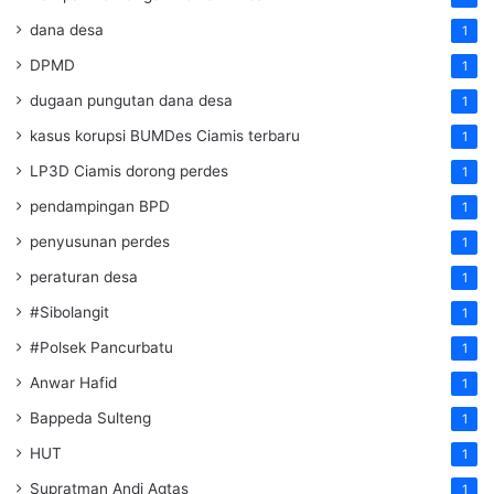
dana desa
1
DPMD
1
dugaan pungutan dana desa
1
kasus korupsi BUMDes Ciamis terbaru
1
LP3D Ciamis dorong perdes
1
pendampingan BPD
1
penyusunan perdes
1
peraturan desa
1
#Sibolangit
1
#Polsek Pancurbatu
1
Anwar Hafid
1
Bappeda Sulteng
1
HUT
1
Supratman Andi Agtas
1