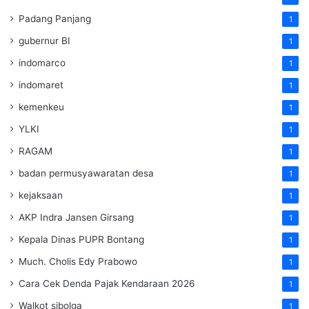
Padang Panjang
1
gubernur BI
1
indomarco
1
indomaret
1
kemenkeu
1
YLKI
1
RAGAM
1
badan permusyawaratan desa
1
kejaksaan
1
AKP Indra Jansen Girsang
1
Kepala Dinas PUPR Bontang
1
Much. Cholis Edy Prabowo
1
Cara Cek Denda Pajak Kendaraan 2026
1
Walkot sibolga
1