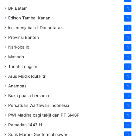
BP Batam
1
Edison Tamba. Kanan
1
kini menjabat di Danantara).
1
Provinsi Banten
1
Narkoba lb
1
Manado
1
Tanah Longsor
1
Arus Mudik Idul Fitri
1
Anambas
1
Buka puasa bersama
1
Persatuan Wartawan Indonesia
1
PWI Madina bagi takjil dan PT SMGP
1
Ramadan 1447 H
1
Sorik Marapi Geotermal power
1