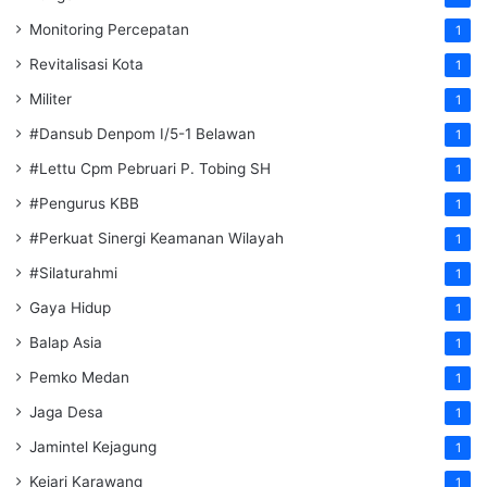
Monitoring Percepatan
1
Revitalisasi Kota
1
Militer
1
#Dansub Denpom I/5-1 Belawan
1
#Lettu Cpm Pebruari P. Tobing SH
1
#Pengurus KBB
1
#Perkuat Sinergi Keamanan Wilayah
1
#Silaturahmi
1
Gaya Hidup
1
Balap Asia
1
Pemko Medan
1
Jaga Desa
1
Jamintel Kejagung
1
Kejari Karawang
1