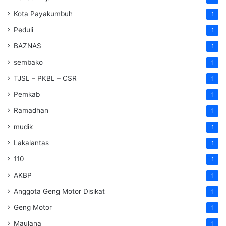
Kota Payakumbuh
1
Peduli
1
BAZNAS
1
sembako
1
TJSL – PKBL – CSR
1
Pemkab
1
Ramadhan
1
mudik
1
Lakalantas
1
110
1
AKBP
1
Anggota Geng Motor Disikat
1
Geng Motor
1
Maulana
1