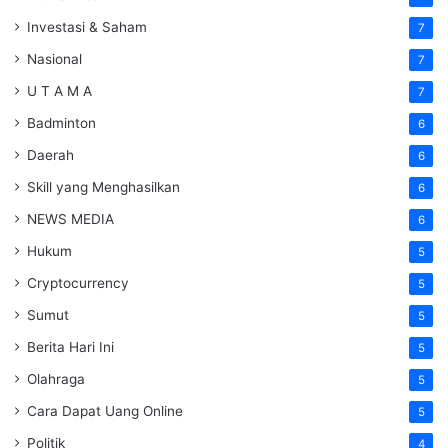
Investasi & Saham
7
Nasional
7
U T A M A
7
Badminton
6
Daerah
6
Skill yang Menghasilkan
6
NEWS MEDIA
6
Hukum
5
Cryptocurrency
5
Sumut
5
Berita Hari Ini
5
Olahraga
5
Cara Dapat Uang Online
5
Politik
4