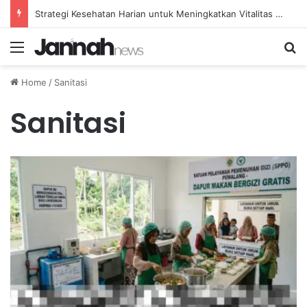
Strategi Kesehatan Harian untuk Meningkatkan Vitalitas dan Mengatasi Kelelahan Sehari-hari
Menu
Se
Home
/
Sanitasi
Sanitasi