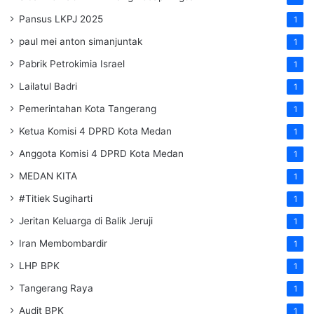
Pansus LKPJ 2025
1
paul mei anton simanjuntak
1
Pabrik Petrokimia Israel
1
Lailatul Badri
1
Pemerintahan Kota Tangerang
1
Ketua Komisi 4 DPRD Kota Medan
1
Anggota Komisi 4 DPRD Kota Medan
1
MEDAN KITA
1
#Titiek Sugiharti
1
Jeritan Keluarga di Balik Jeruji
1
Iran Membombardir
1
LHP BPK
1
Tangerang Raya
1
Audit BPK
1