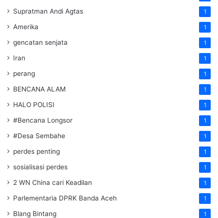
Supratman Andi Agtas
1
Amerika
1
gencatan senjata
1
Iran
1
perang
1
BENCANA ALAM
1
HALO POLISI
1
#Bencana Longsor
1
#Desa Sembahe
1
perdes penting
1
sosialisasi perdes
1
2 WN China cari Keadilan
1
Parlementaria DPRK Banda Aceh
1
Blang Bintang
1