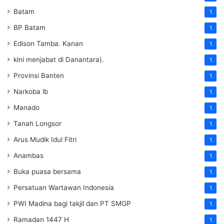
Batam
1
BP Batam
1
Edison Tamba. Kanan
1
kini menjabat di Danantara).
1
Provinsi Banten
1
Narkoba lb
1
Manado
1
Tanah Longsor
1
Arus Mudik Idul Fitri
1
Anambas
1
Buka puasa bersama
1
Persatuan Wartawan Indonesia
1
PWI Madina bagi takjil dan PT SMGP
1
Ramadan 1447 H
1