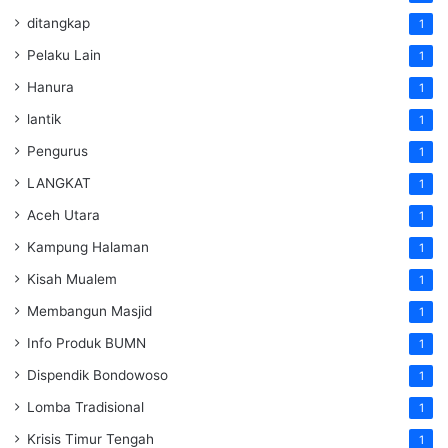
ditangkap
1
Pelaku Lain
1
Hanura
1
lantik
1
Pengurus
1
LANGKAT
1
Aceh Utara
1
Kampung Halaman
1
Kisah Mualem
1
Membangun Masjid
1
Info Produk BUMN
1
Dispendik Bondowoso
1
Lomba Tradisional
1
Krisis Timur Tengah
1