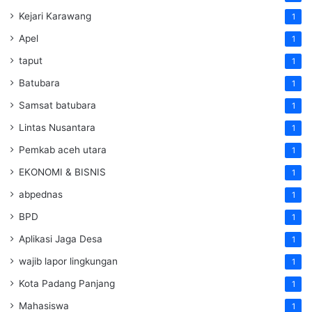
Kejari Karawang
1
Apel
1
taput
1
Batubara
1
Samsat batubara
1
Lintas Nusantara
1
Pemkab aceh utara
1
EKONOMI & BISNIS
1
abpednas
1
BPD
1
Aplikasi Jaga Desa
1
wajib lapor lingkungan
1
Kota Padang Panjang
1
Mahasiswa
1