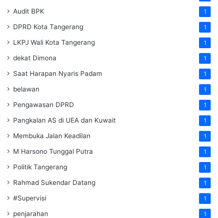
Audit BPK
1
DPRD Kota Tangerang
1
LKPJ Wali Kota Tangerang
1
dekat Dimona
1
Saat Harapan Nyaris Padam
1
belawan
1
Pengawasan DPRD
1
Pangkalan AS di UEA dan Kuwait
1
Membuka Jalan Keadilan
1
M Harsono Tunggal Putra
1
Politik Tangerang
1
Rahmad Sukendar Datang
1
#Supervisi
1
penjarahan
1