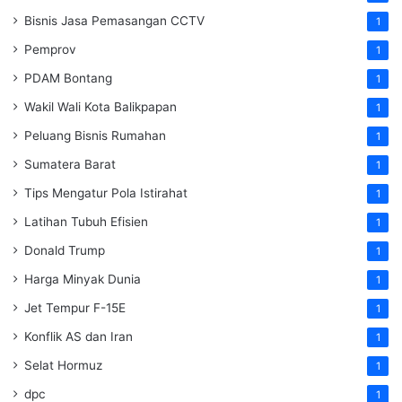
Bisnis Jasa Pemasangan CCTV
1
Pemprov
1
PDAM Bontang
1
Wakil Wali Kota Balikpapan
1
Peluang Bisnis Rumahan
1
Sumatera Barat
1
Tips Mengatur Pola Istirahat
1
Latihan Tubuh Efisien
1
Donald Trump
1
Harga Minyak Dunia
1
Jet Tempur F-15E
1
Konflik AS dan Iran
1
Selat Hormuz
1
dpc
1