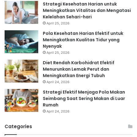
Strategi Kesehatan Harian untuk
Meningkatkan Vitalitas dan Mengatasi
Kelelahan Sehari-hari
April 25, 2026
Pola Kesehatan Harian Efektif untuk
Meningkatkan Kualitas Tidur yang
Nyenyak
April 25, 2026
Diet Rendah Karbohidrat Efektif
Menurunkan Lemak Perut dan
Meningkatkan Energi Tubuh
April 24, 2026
Strategi Efektif Menjaga Pola Makan
Seimbang Saat Sering Makan di Luar
Rumah
April 24, 2026
Categories