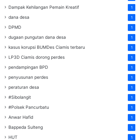
Dampak Kehilangan Pemain Kreatif
1
dana desa
1
DPMD
1
dugaan pungutan dana desa
1
kasus korupsi BUMDes Ciamis terbaru
1
LP3D Ciamis dorong perdes
1
pendampingan BPD
1
penyusunan perdes
1
peraturan desa
1
#Sibolangit
1
#Polsek Pancurbatu
1
Anwar Hafid
1
Bappeda Sulteng
1
HUT
1