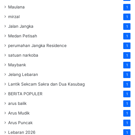
Maulana
1
mirzal
1
Jalan Jangka
1
Medan Petisah
1
perumahan Jangka Residence
1
satuan narkoba
1
Maybank
1
Jelang Lebaran
1
Lantik Sekcam Sakra dan Dua Kasubag
1
BERITA POPULER
1
arus balik
1
Arus Mudik
1
Arus Puncak
1
Lebaran 2026
1