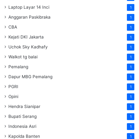
Laptop Layar 14 Inci
1
Anggaran Paskibraka
1
CBA
1
Kejati DKI Jakarta
1
Uchok Sky Kadhafy
1
Walkot tg balai
1
Pemalang
1
Dapur MBG Pemalang
1
PGRI
1
Opini
1
Hendra Sianipar
1
Bupati Serang
1
Indonesia Asri
1
Kapolda Banten
1