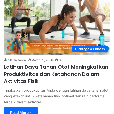
Olahraga & Fitness
bila salsabila
Maret 22, 2026
31
Latihan Daya Tahan Otot Meningkatkan
Produktivitas dan Ketahanan Dalam
Aktivitas Fisik
Tingkatkan produktivitas Anda dengan latihan daya tahan otot
yang efektif untuk ketahanan fisik optimal dan raih performa
terbaik dalam aktivitas…
Read More »