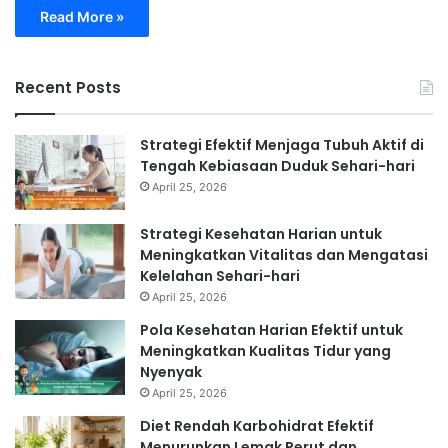
Read More »
Recent Posts
Strategi Efektif Menjaga Tubuh Aktif di
Tengah Kebiasaan Duduk Sehari-hari
April 25, 2026
Strategi Kesehatan Harian untuk
Meningkatkan Vitalitas dan Mengatasi
Kelelahan Sehari-hari
April 25, 2026
Pola Kesehatan Harian Efektif untuk
Meningkatkan Kualitas Tidur yang
Nyenyak
April 25, 2026
Diet Rendah Karbohidrat Efektif
Menurunkan Lemak Perut dan