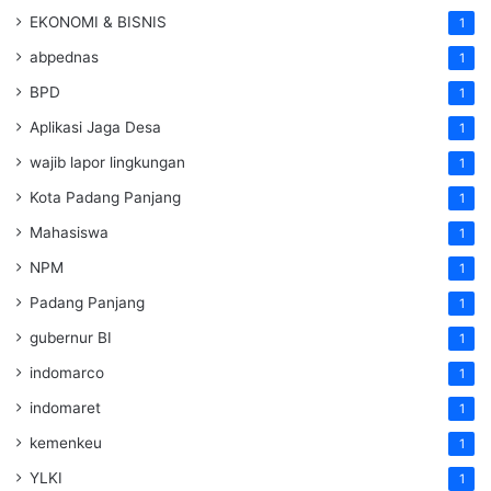
EKONOMI & BISNIS
1
abpednas
1
BPD
1
Aplikasi Jaga Desa
1
wajib lapor lingkungan
1
Kota Padang Panjang
1
Mahasiswa
1
NPM
1
Padang Panjang
1
gubernur BI
1
indomarco
1
indomaret
1
kemenkeu
1
YLKI
1