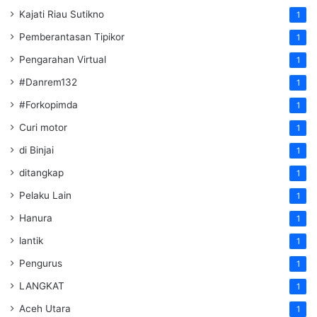
Kajati Riau Sutikno
1
Pemberantasan Tipikor
1
Pengarahan Virtual
1
#Danrem132
1
#Forkopimda
1
Curi motor
1
di Binjai
1
ditangkap
1
Pelaku Lain
1
Hanura
1
lantik
1
Pengurus
1
LANGKAT
1
Aceh Utara
1