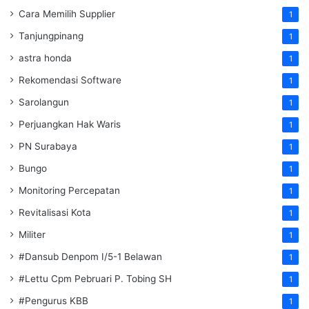
Cara Memilih Supplier
1
Tanjungpinang
1
astra honda
1
Rekomendasi Software
1
Sarolangun
1
Perjuangkan Hak Waris
1
PN Surabaya
1
Bungo
1
Monitoring Percepatan
1
Revitalisasi Kota
1
Militer
1
#Dansub Denpom I/5-1 Belawan
1
#Lettu Cpm Pebruari P. Tobing SH
1
#Pengurus KBB
1