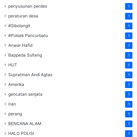
penyusunan perdes
1
peraturan desa
1
#Sibolangit
1
#Polsek Pancurbatu
1
Anwar Hafid
1
Bappeda Sulteng
1
HUT
1
Supratman Andi Agtas
1
Amerika
1
gencatan senjata
1
Iran
1
perang
1
BENCANA ALAM
1
HALO POLISI
1