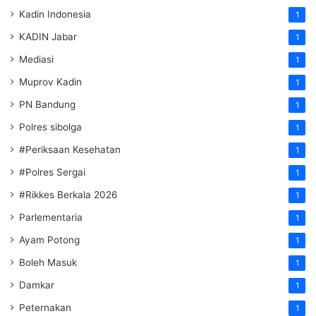
Kadin Indonesia
1
KADIN Jabar
1
Mediasi
1
Muprov Kadin
1
PN Bandung
1
Polres sibolga
1
#Periksaan Kesehatan
1
#Polres Sergai
1
#Rikkes Berkala 2026
1
Parlementaria
1
Ayam Potong
1
Boleh Masuk
1
Damkar
1
Peternakan
1