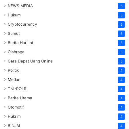
NEWS MEDIA
6
Hukum
5
Cryptocurrency
5
Sumut
5
Berita Hari Ini
5
Olahraga
5
Cara Dapat Uang Online
5
Politik
4
Medan
4
TNI-POLRI
4
Berita Utama
4
Otomotif
4
Hukrim
4
BINJAI
4