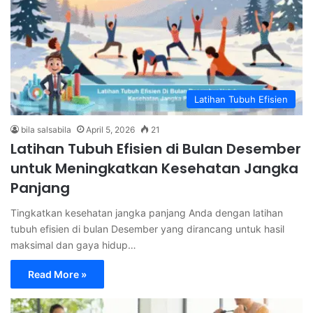
Latihan Tubuh Efisien
bila salsabila
April 5, 2026
21
Latihan Tubuh Efisien di Bulan Desember
untuk Meningkatkan Kesehatan Jangka
Panjang
Tingkatkan kesehatan jangka panjang Anda dengan latihan
tubuh efisien di bulan Desember yang dirancang untuk hasil
maksimal dan gaya hidup…
Read More »