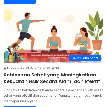
Gaya Hidup Sehat
bila salsabila
Maret 22, 2026
34
Kebiasaan Sehat yang Meningkatkan
Kekuatan Fisik Secara Alami dan Efektif
Tingkatkan kekuatan fisik Anda secara alami dengan kebiasaan
sehat yang efektif dan sederhana. Temukan cara mudah untuk
mencapai tubuh yang…