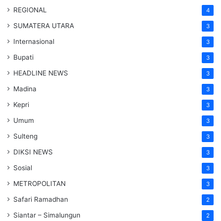
REGIONAL
4
SUMATERA UTARA
3
Internasional
3
Bupati
3
HEADLINE NEWS
3
Madina
3
Kepri
3
Umum
3
Sulteng
3
DIKSI NEWS
3
Sosial
3
METROPOLITAN
3
Safari Ramadhan
2
Siantar – Simalungun
2