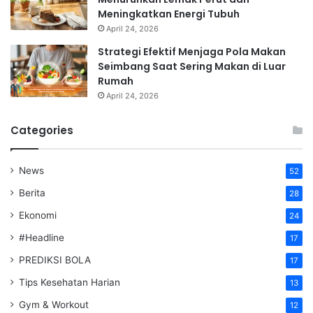
Meningkatkan Energi Tubuh
April 24, 2026
Strategi Efektif Menjaga Pola Makan
Seimbang Saat Sering Makan di Luar
Rumah
April 24, 2026
Categories
News
52
Berita
28
Ekonomi
24
#Headline
17
PREDIKSI BOLA
17
Tips Kesehatan Harian
13
Gym & Workout
12