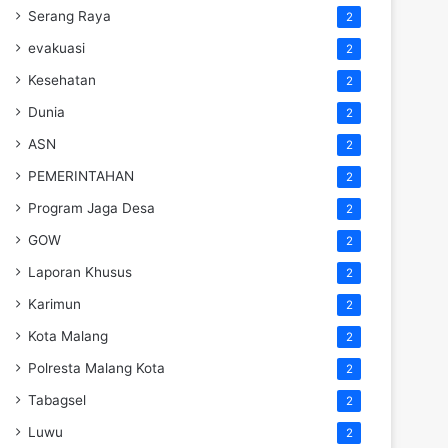
Serang Raya
2
evakuasi
2
Kesehatan
2
Dunia
2
ASN
2
PEMERINTAHAN
2
Program Jaga Desa
2
GOW
2
Laporan Khusus
2
Karimun
2
Kota Malang
2
Polresta Malang Kota
2
Tabagsel
2
Luwu
2