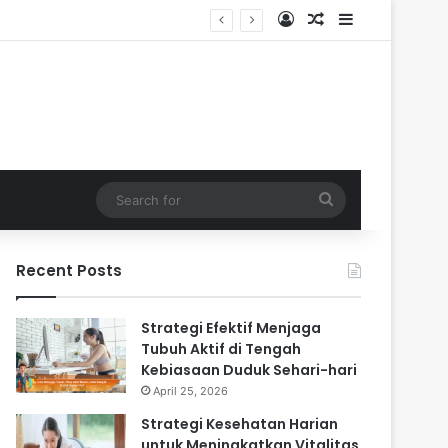
Log In
Random Article
Sidebar
i-hari
Search
for
Recent Posts
Strategi Efektif Menjaga
Tubuh Aktif di Tengah
Kebiasaan Duduk Sehari-hari
April 25, 2026
Strategi Kesehatan Harian
untuk Meningkatkan Vitalitas