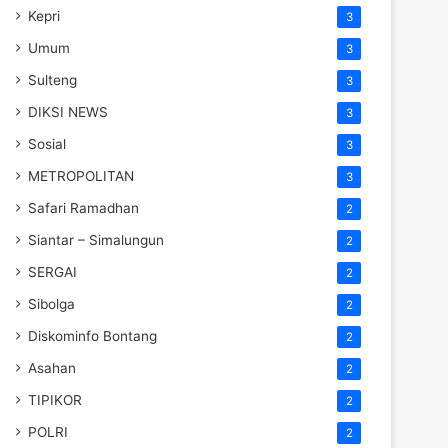
Kepri
3
Umum
3
Sulteng
3
DIKSI NEWS
3
Sosial
3
METROPOLITAN
3
Safari Ramadhan
2
Siantar – Simalungun
2
SERGAI
2
Sibolga
2
Diskominfo Bontang
2
Asahan
2
TIPIKOR
2
POLRI
2