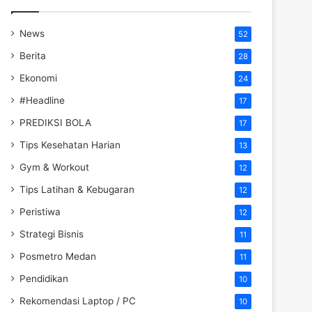
News
52
Berita
28
Ekonomi
24
#Headline
17
PREDIKSI BOLA
17
Tips Kesehatan Harian
13
Gym & Workout
12
Tips Latihan & Kebugaran
12
Peristiwa
12
Strategi Bisnis
11
Posmetro Medan
11
Pendidikan
10
Rekomendasi Laptop / PC
10