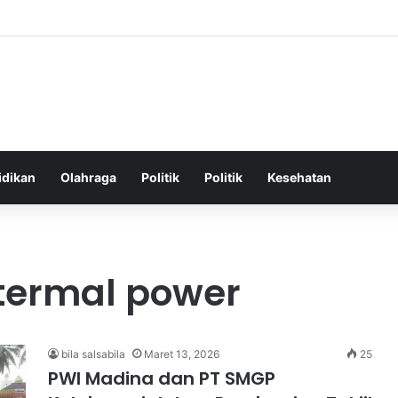
atan Harian untuk Meningkatkan Vitalitas dan Mengatasi Kelelahan Sehar
idikan
Olahraga
Politik
Politik
Kesehatan
otermal power
bila salsabila
Maret 13, 2026
25
PWI Madina dan PT SMGP