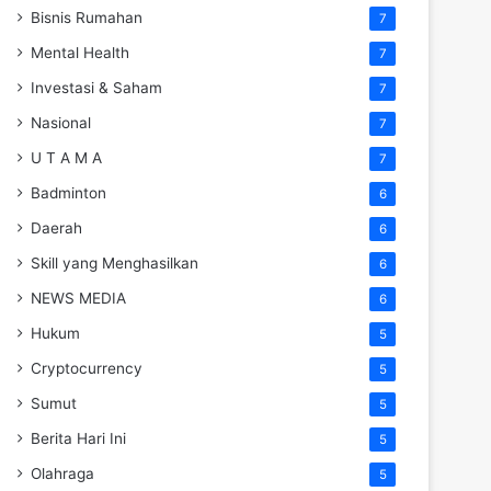
Bisnis Rumahan
7
Mental Health
7
Investasi & Saham
7
Nasional
7
U T A M A
7
Badminton
6
Daerah
6
Skill yang Menghasilkan
6
NEWS MEDIA
6
Hukum
5
Cryptocurrency
5
Sumut
5
Berita Hari Ini
5
Olahraga
5