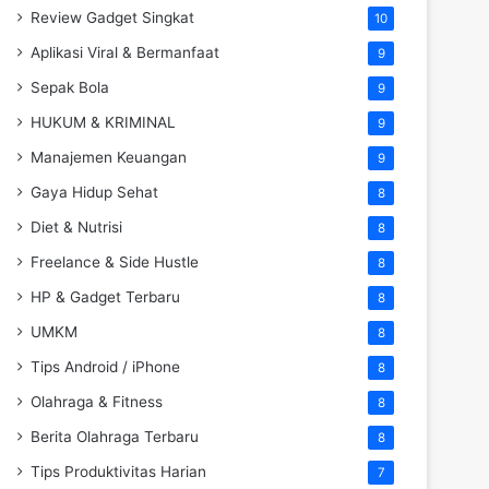
Review Gadget Singkat
10
Aplikasi Viral & Bermanfaat
9
Sepak Bola
9
HUKUM & KRIMINAL
9
Manajemen Keuangan
9
Gaya Hidup Sehat
8
Diet & Nutrisi
8
Freelance & Side Hustle
8
HP & Gadget Terbaru
8
UMKM
8
Tips Android / iPhone
8
Olahraga & Fitness
8
Berita Olahraga Terbaru
8
Tips Produktivitas Harian
7