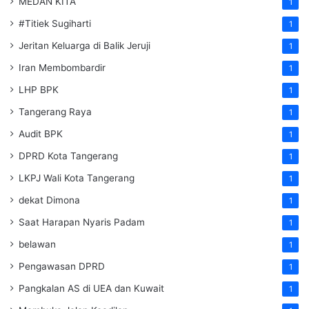
MEDAN KITA
1
#Titiek Sugiharti
1
Jeritan Keluarga di Balik Jeruji
1
Iran Membombardir
1
LHP BPK
1
Tangerang Raya
1
Audit BPK
1
DPRD Kota Tangerang
1
LKPJ Wali Kota Tangerang
1
dekat Dimona
1
Saat Harapan Nyaris Padam
1
belawan
1
Pengawasan DPRD
1
Pangkalan AS di UEA dan Kuwait
1