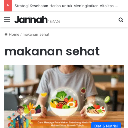
Strategi Kesehatan Harian untuk Meningkatkan Vitalitas dan Mengatasi Kelelahan Sehari-hari
Menu
Se
Home
/
makanan sehat
makanan sehat
Diet & Nutrisi