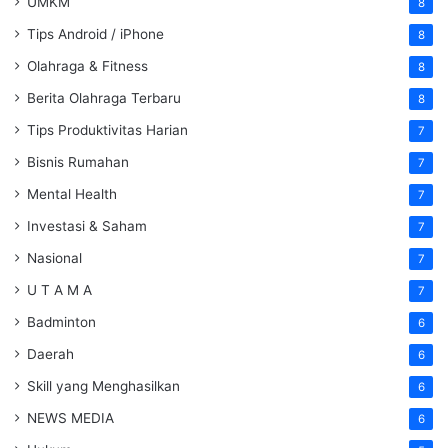
UMKM
8
Tips Android / iPhone
8
Olahraga & Fitness
8
Berita Olahraga Terbaru
8
Tips Produktivitas Harian
7
Bisnis Rumahan
7
Mental Health
7
Investasi & Saham
7
Nasional
7
U T A M A
7
Badminton
6
Daerah
6
Skill yang Menghasilkan
6
NEWS MEDIA
6