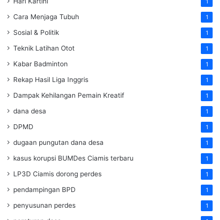
Hari Kartini
1
Cara Menjaga Tubuh
1
Sosial & Politik
1
Teknik Latihan Otot
1
Kabar Badminton
1
Rekap Hasil Liga Inggris
1
Dampak Kehilangan Pemain Kreatif
1
dana desa
1
DPMD
1
dugaan pungutan dana desa
1
kasus korupsi BUMDes Ciamis terbaru
1
LP3D Ciamis dorong perdes
1
pendampingan BPD
1
penyusunan perdes
1