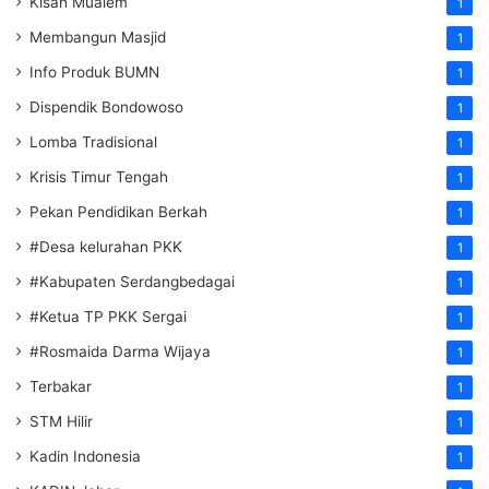
Kisah Mualem
1
Membangun Masjid
1
Info Produk BUMN
1
Dispendik Bondowoso
1
Lomba Tradisional
1
Krisis Timur Tengah
1
Pekan Pendidikan Berkah
1
#Desa kelurahan PKK
1
#Kabupaten Serdangbedagai
1
#Ketua TP PKK Sergai
1
#Rosmaida Darma Wijaya
1
Terbakar
1
STM Hilir
1
Kadin Indonesia
1