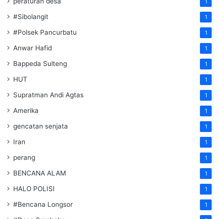
peraturan desa
1
#Sibolangit
1
#Polsek Pancurbatu
1
Anwar Hafid
1
Bappeda Sulteng
1
HUT
1
Supratman Andi Agtas
1
Amerika
1
gencatan senjata
1
Iran
1
perang
1
BENCANA ALAM
1
HALO POLISI
1
#Bencana Longsor
1