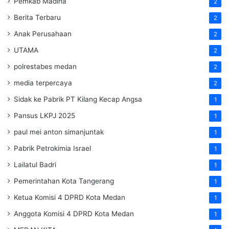
Pemkab Madina
2
Berita Terbaru
2
Anak Perusahaan
2
UTAMA
2
polrestabes medan
2
media terpercaya
2
Sidak ke Pabrik PT Kilang Kecap Angsa
1
Pansus LKPJ 2025
1
paul mei anton simanjuntak
1
Pabrik Petrokimia Israel
1
Lailatul Badri
1
Pemerintahan Kota Tangerang
1
Ketua Komisi 4 DPRD Kota Medan
1
Anggota Komisi 4 DPRD Kota Medan
1