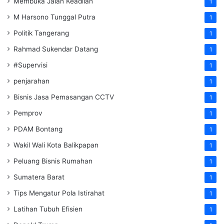
Membuka Jalan Keadilan
1
M Harsono Tunggal Putra
1
Politik Tangerang
1
Rahmad Sukendar Datang
1
#Supervisi
1
penjarahan
1
Bisnis Jasa Pemasangan CCTV
1
Pemprov
1
PDAM Bontang
1
Wakil Wali Kota Balikpapan
1
Peluang Bisnis Rumahan
1
Sumatera Barat
1
Tips Mengatur Pola Istirahat
1
Latihan Tubuh Efisien
1