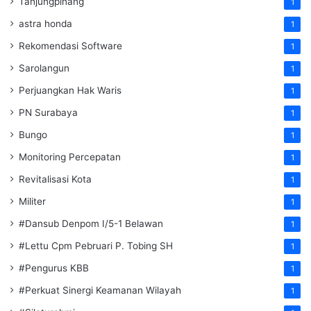
Tanjungpinang
1
astra honda
1
Rekomendasi Software
1
Sarolangun
1
Perjuangkan Hak Waris
1
PN Surabaya
1
Bungo
1
Monitoring Percepatan
1
Revitalisasi Kota
1
Militer
1
#Dansub Denpom I/5-1 Belawan
1
#Lettu Cpm Pebruari P. Tobing SH
1
#Pengurus KBB
1
#Perkuat Sinergi Keamanan Wilayah
1