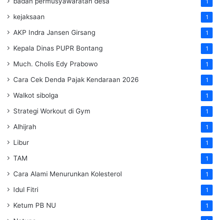
badan permusyawaratan desa
1
kejaksaan
1
AKP Indra Jansen Girsang
1
Kepala Dinas PUPR Bontang
1
Much. Cholis Edy Prabowo
1
Cara Cek Denda Pajak Kendaraan 2026
1
Walkot sibolga
1
Strategi Workout di Gym
1
Alhijrah
1
Libur
1
TAM
1
Cara Alami Menurunkan Kolesterol
1
Idul Fitri
1
Ketum PB NU
1