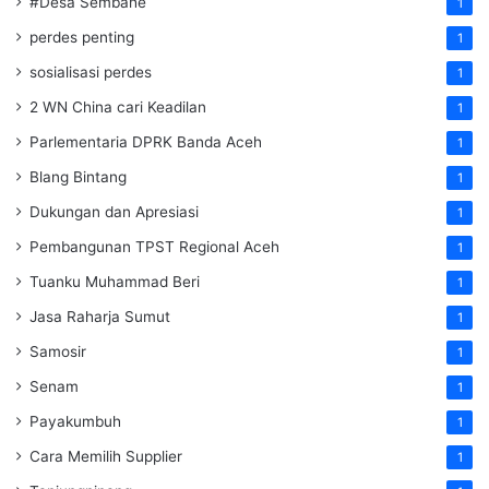
#Desa Sembahe
1
perdes penting
1
sosialisasi perdes
1
2 WN China cari Keadilan
1
Parlementaria DPRK Banda Aceh
1
Blang Bintang
1
Dukungan dan Apresiasi
1
Pembangunan TPST Regional Aceh
1
Tuanku Muhammad Beri
1
Jasa Raharja Sumut
1
Samosir
1
Senam
1
Payakumbuh
1
Cara Memilih Supplier
1