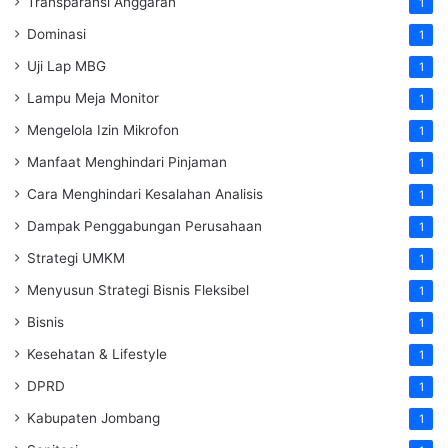
Transparansi Anggaran
1
Dominasi
1
Uji Lap MBG
1
Lampu Meja Monitor
1
Mengelola Izin Mikrofon
1
Manfaat Menghindari Pinjaman
1
Cara Menghindari Kesalahan Analisis
1
Dampak Penggabungan Perusahaan
1
Strategi UMKM
1
Menyusun Strategi Bisnis Fleksibel
1
Bisnis
1
Kesehatan & Lifestyle
1
DPRD
1
Kabupaten Jombang
1