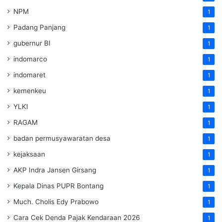
NPM
1
Padang Panjang
1
gubernur BI
1
indomarco
1
indomaret
1
kemenkeu
1
YLKI
1
RAGAM
1
badan permusyawaratan desa
1
kejaksaan
1
AKP Indra Jansen Girsang
1
Kepala Dinas PUPR Bontang
1
Much. Cholis Edy Prabowo
1
Cara Cek Denda Pajak Kendaraan 2026
1