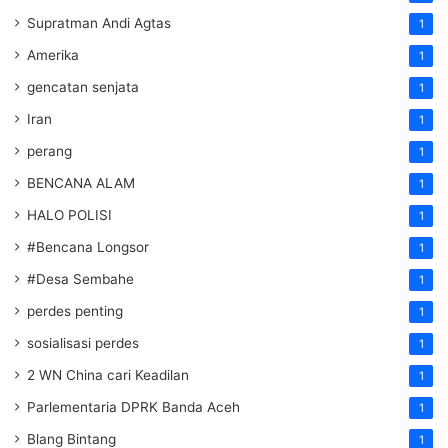
Supratman Andi Agtas
1
Amerika
1
gencatan senjata
1
Iran
1
perang
1
BENCANA ALAM
1
HALO POLISI
1
#Bencana Longsor
1
#Desa Sembahe
1
perdes penting
1
sosialisasi perdes
1
2 WN China cari Keadilan
1
Parlementaria DPRK Banda Aceh
1
Blang Bintang
1