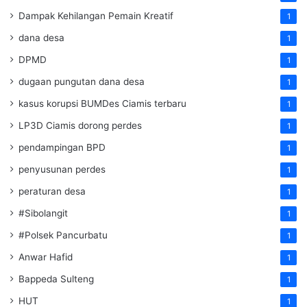
Dampak Kehilangan Pemain Kreatif
1
dana desa
1
DPMD
1
dugaan pungutan dana desa
1
kasus korupsi BUMDes Ciamis terbaru
1
LP3D Ciamis dorong perdes
1
pendampingan BPD
1
penyusunan perdes
1
peraturan desa
1
#Sibolangit
1
#Polsek Pancurbatu
1
Anwar Hafid
1
Bappeda Sulteng
1
HUT
1