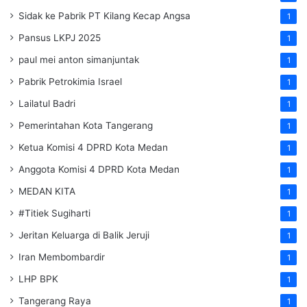
Sidak ke Pabrik PT Kilang Kecap Angsa
1
Pansus LKPJ 2025
1
paul mei anton simanjuntak
1
Pabrik Petrokimia Israel
1
Lailatul Badri
1
Pemerintahan Kota Tangerang
1
Ketua Komisi 4 DPRD Kota Medan
1
Anggota Komisi 4 DPRD Kota Medan
1
MEDAN KITA
1
#Titiek Sugiharti
1
Jeritan Keluarga di Balik Jeruji
1
Iran Membombardir
1
LHP BPK
1
Tangerang Raya
1