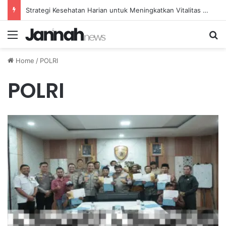
Strategi Kesehatan Harian untuk Meningkatkan Vitalitas dan Mengatasi Kelelahan Sehari-hari
Menu
Se
Home
/
POLRI
POLRI