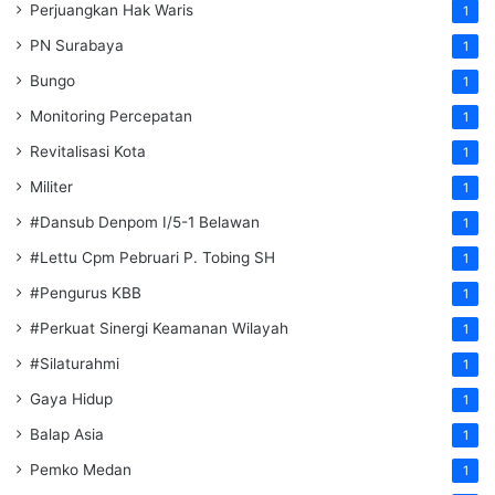
Perjuangkan Hak Waris
1
PN Surabaya
1
Bungo
1
Monitoring Percepatan
1
Revitalisasi Kota
1
Militer
1
#Dansub Denpom I/5-1 Belawan
1
#Lettu Cpm Pebruari P. Tobing SH
1
#Pengurus KBB
1
#Perkuat Sinergi Keamanan Wilayah
1
#Silaturahmi
1
Gaya Hidup
1
Balap Asia
1
Pemko Medan
1