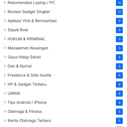
Rekomendasi Laptop / PC
10
Review Gadget Singkat
10
Aplikasi Viral & Bermanfaat
9
Sepak Bola
9
HUKUM & KRIMINAL
9
Manajemen Keuangan
9
Gaya Hidup Sehat
8
Diet & Nutrisi
8
Freelance & Side Hustle
8
HP & Gadget Terbaru
8
UMKM
8
Tips Android / iPhone
8
Olahraga & Fitness
8
Berita Olahraga Terbaru
8