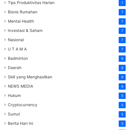
Tips Produktivitas Harian
7
Bisnis Rumahan
7
Mental Health
7
Investasi & Saham
7
Nasional
7
U T A M A
7
Badminton
6
Daerah
6
Skill yang Menghasilkan
6
NEWS MEDIA
6
Hukum
5
Cryptocurrency
5
Sumut
5
Berita Hari Ini
5