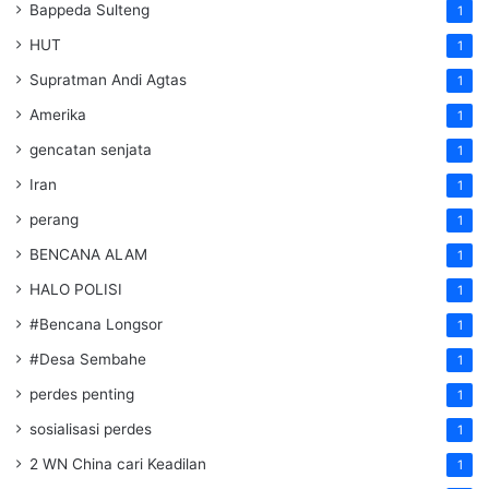
Bappeda Sulteng
1
HUT
1
Supratman Andi Agtas
1
Amerika
1
gencatan senjata
1
Iran
1
perang
1
BENCANA ALAM
1
HALO POLISI
1
#Bencana Longsor
1
#Desa Sembahe
1
perdes penting
1
sosialisasi perdes
1
2 WN China cari Keadilan
1