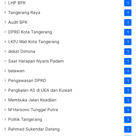
LHP BPK
1
Tangerang Raya
1
Audit BPK
1
DPRD Kota Tangerang
1
LKPJ Wali Kota Tangerang
1
dekat Dimona
1
Saat Harapan Nyaris Padam
1
belawan
1
Pengawasan DPRD
1
Pangkalan AS di UEA dan Kuwait
1
Membuka Jalan Keadilan
1
M Harsono Tunggal Putra
1
Politik Tangerang
1
Rahmad Sukendar Datang
1