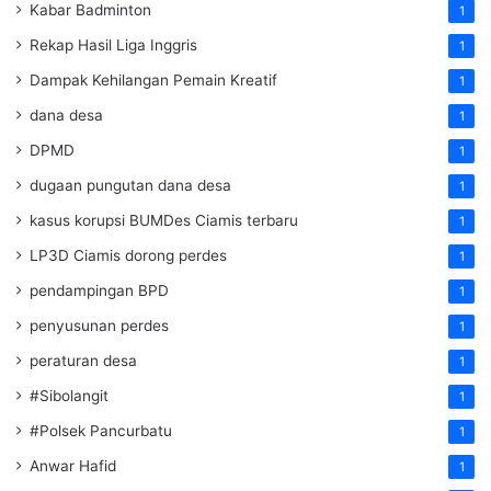
Kabar Badminton
1
Rekap Hasil Liga Inggris
1
Dampak Kehilangan Pemain Kreatif
1
dana desa
1
DPMD
1
dugaan pungutan dana desa
1
kasus korupsi BUMDes Ciamis terbaru
1
LP3D Ciamis dorong perdes
1
pendampingan BPD
1
penyusunan perdes
1
peraturan desa
1
#Sibolangit
1
#Polsek Pancurbatu
1
Anwar Hafid
1