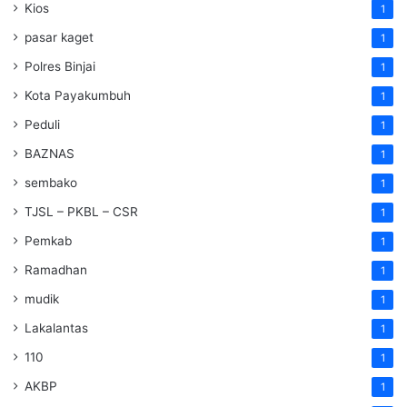
Kios
1
pasar kaget
1
Polres Binjai
1
Kota Payakumbuh
1
Peduli
1
BAZNAS
1
sembako
1
TJSL – PKBL – CSR
1
Pemkab
1
Ramadhan
1
mudik
1
Lakalantas
1
110
1
AKBP
1