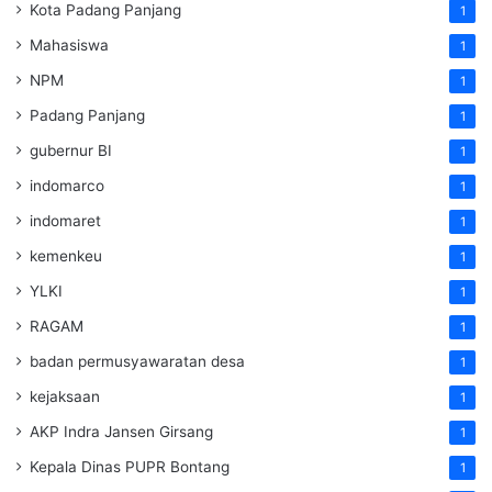
Kota Padang Panjang
1
Mahasiswa
1
NPM
1
Padang Panjang
1
gubernur BI
1
indomarco
1
indomaret
1
kemenkeu
1
YLKI
1
RAGAM
1
badan permusyawaratan desa
1
kejaksaan
1
AKP Indra Jansen Girsang
1
Kepala Dinas PUPR Bontang
1