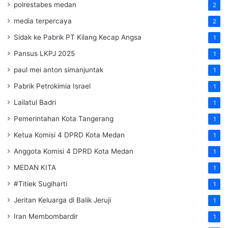
polrestabes medan
2
media terpercaya
2
Sidak ke Pabrik PT Kilang Kecap Angsa
1
Pansus LKPJ 2025
1
paul mei anton simanjuntak
1
Pabrik Petrokimia Israel
1
Lailatul Badri
1
Pemerintahan Kota Tangerang
1
Ketua Komisi 4 DPRD Kota Medan
1
Anggota Komisi 4 DPRD Kota Medan
1
MEDAN KITA
1
#Titiek Sugiharti
1
Jeritan Keluarga di Balik Jeruji
1
Iran Membombardir
1