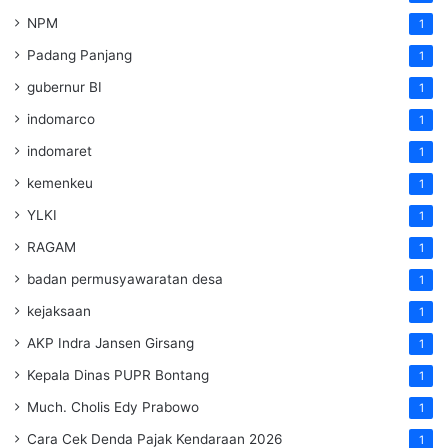
NPM
1
Padang Panjang
1
gubernur BI
1
indomarco
1
indomaret
1
kemenkeu
1
YLKI
1
RAGAM
1
badan permusyawaratan desa
1
kejaksaan
1
AKP Indra Jansen Girsang
1
Kepala Dinas PUPR Bontang
1
Much. Cholis Edy Prabowo
1
Cara Cek Denda Pajak Kendaraan 2026
1