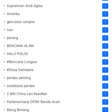
Supratman Andi Agtas
1
Amerika
1
gencatan senjata
1
Iran
1
perang
1
BENCANA ALAM
1
HALO POLISI
1
#Bencana Longsor
1
#Desa Sembahe
1
perdes penting
1
sosialisasi perdes
1
2 WN China cari Keadilan
1
Parlementaria DPRK Banda Aceh
1
Blang Bintang
1