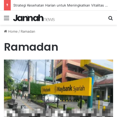
Strategi Kesehatan Harian untuk Meningkatkan Vitalitas dan Mengatasi Kelelahan Sehari-hari
Menu
Se
Home
/
Ramadan
Ramadan