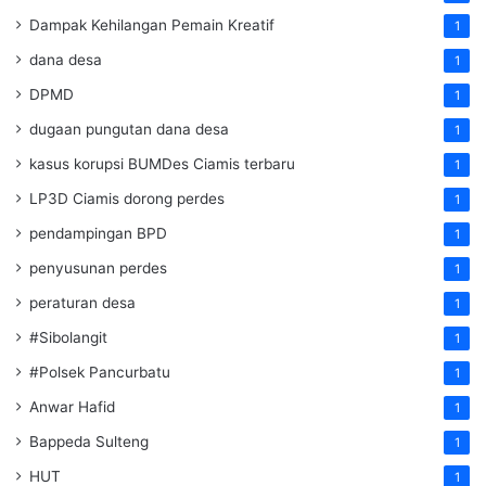
Dampak Kehilangan Pemain Kreatif
1
dana desa
1
DPMD
1
dugaan pungutan dana desa
1
kasus korupsi BUMDes Ciamis terbaru
1
LP3D Ciamis dorong perdes
1
pendampingan BPD
1
penyusunan perdes
1
peraturan desa
1
#Sibolangit
1
#Polsek Pancurbatu
1
Anwar Hafid
1
Bappeda Sulteng
1
HUT
1