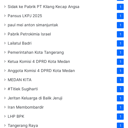
Sidak ke Pabrik PT Kilang Kecap Angsa
1
Pansus LKPJ 2025
1
paul mei anton simanjuntak
1
Pabrik Petrokimia Israel
1
Lailatul Badri
1
Pemerintahan Kota Tangerang
1
Ketua Komisi 4 DPRD Kota Medan
1
Anggota Komisi 4 DPRD Kota Medan
1
MEDAN KITA
1
#Titiek Sugiharti
1
Jeritan Keluarga di Balik Jeruji
1
Iran Membombardir
1
LHP BPK
1
Tangerang Raya
1