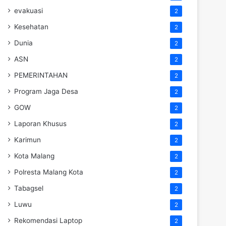
evakuasi
2
Kesehatan
2
Dunia
2
ASN
2
PEMERINTAHAN
2
Program Jaga Desa
2
GOW
2
Laporan Khusus
2
Karimun
2
Kota Malang
2
Polresta Malang Kota
2
Tabagsel
2
Luwu
2
Rekomendasi Laptop
2