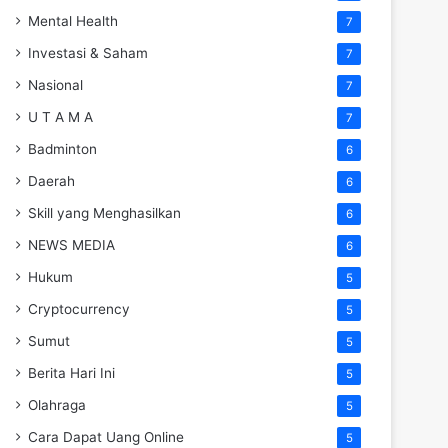
Mental Health
7
Investasi & Saham
7
Nasional
7
U T A M A
7
Badminton
6
Daerah
6
Skill yang Menghasilkan
6
NEWS MEDIA
6
Hukum
5
Cryptocurrency
5
Sumut
5
Berita Hari Ini
5
Olahraga
5
Cara Dapat Uang Online
5