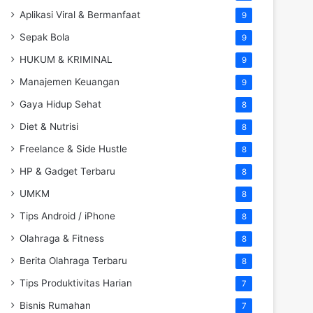
Aplikasi Viral & Bermanfaat
9
Sepak Bola
9
HUKUM & KRIMINAL
9
Manajemen Keuangan
9
Gaya Hidup Sehat
8
Diet & Nutrisi
8
Freelance & Side Hustle
8
HP & Gadget Terbaru
8
UMKM
8
Tips Android / iPhone
8
Olahraga & Fitness
8
Berita Olahraga Terbaru
8
Tips Produktivitas Harian
7
Bisnis Rumahan
7