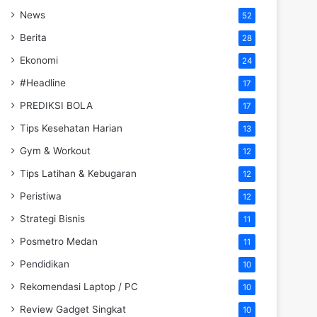
News
52
Berita
28
Ekonomi
24
#Headline
17
PREDIKSI BOLA
17
Tips Kesehatan Harian
13
Gym & Workout
12
Tips Latihan & Kebugaran
12
Peristiwa
12
Strategi Bisnis
11
Posmetro Medan
11
Pendidikan
10
Rekomendasi Laptop / PC
10
Review Gadget Singkat
10