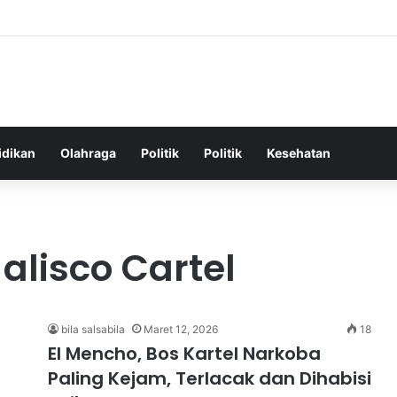
hatan Harian untuk Meningkatkan Vitalitas dan Mengatasi Kelelahan Seha
idikan
Olahraga
Politik
Politik
Kesehatan
alisco Cartel
bila salsabila
Maret 12, 2026
18
El Mencho, Bos Kartel Narkoba
Paling Kejam, Terlacak dan Dihabisi