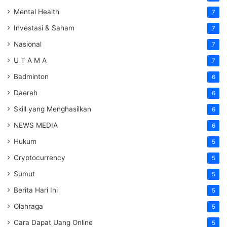
Mental Health
7
Investasi & Saham
7
Nasional
7
U T A M A
7
Badminton
6
Daerah
6
Skill yang Menghasilkan
6
NEWS MEDIA
6
Hukum
5
Cryptocurrency
5
Sumut
5
Berita Hari Ini
5
Olahraga
5
Cara Dapat Uang Online
5