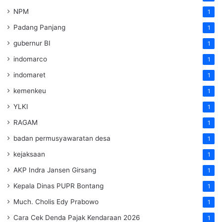
NPM
1
Padang Panjang
1
gubernur BI
1
indomarco
1
indomaret
1
kemenkeu
1
YLKI
1
RAGAM
1
badan permusyawaratan desa
1
kejaksaan
1
AKP Indra Jansen Girsang
1
Kepala Dinas PUPR Bontang
1
Much. Cholis Edy Prabowo
1
Cara Cek Denda Pajak Kendaraan 2026
1