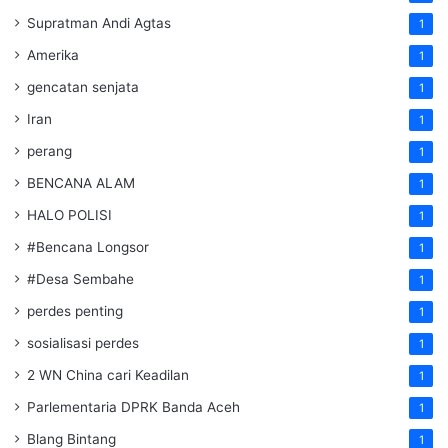
Supratman Andi Agtas
1
Amerika
1
gencatan senjata
1
Iran
1
perang
1
BENCANA ALAM
1
HALO POLISI
1
#Bencana Longsor
1
#Desa Sembahe
1
perdes penting
1
sosialisasi perdes
1
2 WN China cari Keadilan
1
Parlementaria DPRK Banda Aceh
1
Blang Bintang
1