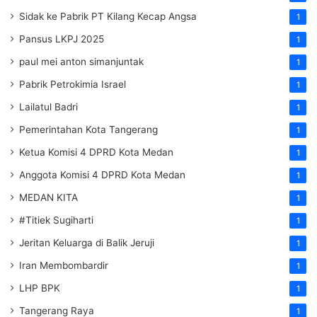
Sidak ke Pabrik PT Kilang Kecap Angsa
1
Pansus LKPJ 2025
1
paul mei anton simanjuntak
1
Pabrik Petrokimia Israel
1
Lailatul Badri
1
Pemerintahan Kota Tangerang
1
Ketua Komisi 4 DPRD Kota Medan
1
Anggota Komisi 4 DPRD Kota Medan
1
MEDAN KITA
1
#Titiek Sugiharti
1
Jeritan Keluarga di Balik Jeruji
1
Iran Membombardir
1
LHP BPK
1
Tangerang Raya
1