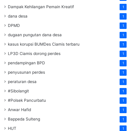
Dampak Kehilangan Pemain Kreatif
1
dana desa
1
DPMD
1
dugaan pungutan dana desa
1
kasus korupsi BUMDes Ciamis terbaru
1
LP3D Ciamis dorong perdes
1
pendampingan BPD
1
penyusunan perdes
1
peraturan desa
1
#Sibolangit
1
#Polsek Pancurbatu
1
Anwar Hafid
1
Bappeda Sulteng
1
HUT
1