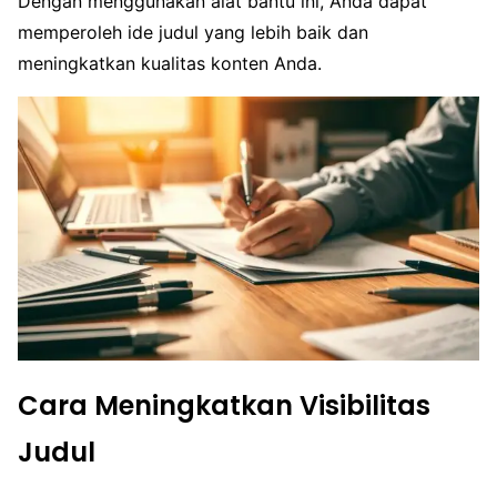
Dengan menggunakan alat bantu ini, Anda dapat
memperoleh ide judul yang lebih baik dan
meningkatkan kualitas konten Anda.
Cara Meningkatkan Visibilitas
Judul