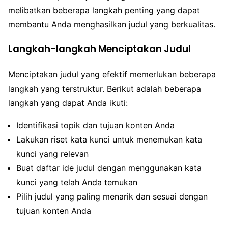
melibatkan beberapa langkah penting yang dapat
membantu Anda menghasilkan judul yang berkualitas.
Langkah-langkah Menciptakan Judul
Menciptakan judul yang efektif memerlukan beberapa
langkah yang terstruktur. Berikut adalah beberapa
langkah yang dapat Anda ikuti:
Identifikasi topik dan tujuan konten Anda
Lakukan riset kata kunci untuk menemukan kata
kunci yang relevan
Buat daftar ide judul dengan menggunakan kata
kunci yang telah Anda temukan
Pilih judul yang paling menarik dan sesuai dengan
tujuan konten Anda