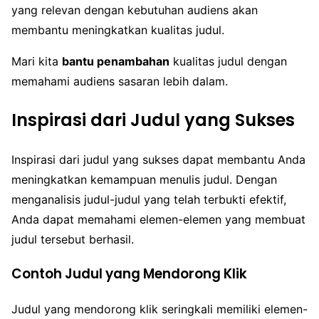
yang relevan dengan kebutuhan audiens akan
membantu meningkatkan kualitas judul.
Mari kita
bantu penambahan
kualitas judul dengan
memahami audiens sasaran lebih dalam.
Inspirasi dari Judul yang Sukses
Inspirasi dari judul yang sukses dapat membantu Anda
meningkatkan kemampuan menulis judul. Dengan
menganalisis judul-judul yang telah terbukti efektif,
Anda dapat memahami elemen-elemen yang membuat
judul tersebut berhasil.
Contoh Judul yang Mendorong Klik
Judul yang mendorong klik seringkali memiliki elemen-