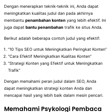
Dengan menerapkan teknik-teknik ini, Anda dapat
meningkatkan kualitas judul dan pada akhirnya
membantu
penambahan konten
yang lebih efektif. Ini
juga dapat
bantu penambahan
trafik ke situs Anda.
Berikut adalah beberapa contoh judul yang efektif:
“10 Tips SEO untuk Meningkatkan Peringkat Konten”
“Cara Efektif Meningkatkan Kualitas Konten”
“Strategi Konten yang Efektif untuk Meningkatkan
Trafik”
Dengan memahami peran judul dalam SEO, Anda
dapat meningkatkan strategi konten Anda dan
mencapai hasil yang lebih baik dalam mesin pencari.
Memahami Psykologi Pembaca