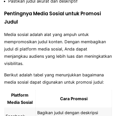
Pastikan judul akurat dan deskriptif
Pentingnya Media Sosial untuk Promosi
Judul
Media sosial adalah alat yang ampuh untuk
mempromosikan judul konten. Dengan membagikan
judul di platform media sosial, Anda dapat
menjangkau audiens yang lebih luas dan meningkatkan
visibilitas.
Berikut adalah tabel yang menunjukkan bagaimana
media sosial dapat digunakan untuk promosi judul:
Platform
Cara Promosi
Media Sosial
Bagikan judul dengan deskripsi