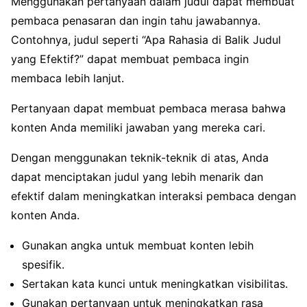
Menggunakan pertanyaan dalam judul dapat membuat
pembaca penasaran dan ingin tahu jawabannya.
Contohnya, judul seperti “Apa Rahasia di Balik Judul
yang Efektif?” dapat membuat pembaca ingin
membaca lebih lanjut.
Pertanyaan dapat membuat pembaca merasa bahwa
konten Anda memiliki jawaban yang mereka cari.
Dengan menggunakan teknik-teknik di atas, Anda
dapat menciptakan judul yang lebih menarik dan
efektif dalam meningkatkan interaksi pembaca dengan
konten Anda.
Gunakan angka untuk membuat konten lebih
spesifik.
Sertakan kata kunci untuk meningkatkan visibilitas.
Gunakan pertanyaan untuk meningkatkan rasa