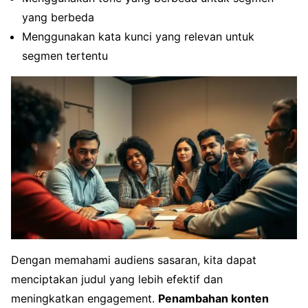
yang berbeda
Menggunakan kata kunci yang relevan untuk
segmen tertentu
Dengan memahami audiens sasaran, kita dapat
menciptakan judul yang lebih efektif dan
meningkatkan engagement.
Penambahan konten