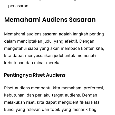
penasaran.
Memahami Audiens Sasaran
Memahami audiens sasaran adalah langkah penting
dalam menciptakan judul yang efektif. Dengan
mengetahui siapa yang akan membaca konten kita,
kita dapat menyesuaikan judul untuk memenuhi
kebutuhan dan minat mereka.
Pentingnya Riset Audiens
Riset audiens membantu kita memahami preferensi,
kebutuhan, dan perilaku target audiens. Dengan
melakukan riset, kita dapat mengidentifikasi kata
kunci yang relevan dan topik yang menarik bagi