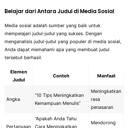
Belajar dari Antara Judul di Media Sosial
Media sosial adalah sumber yang baik untuk
mempelajari judul-judul yang sukses. Dengan
menganalisis judul-judul yang populer di media sosial,
Anda dapat memahami apa yang membuat judul
tersebut berhasil.
Elemen
Contoh
Manfaat
Judul
Meningkatkan
“10 Tips Meningkatkan
Angka
rasa
Kemampuan Menulis”
penasaran
“Apakah Anda Tahu
Mendorong
Pertanyaan
Cara Meningkatkan