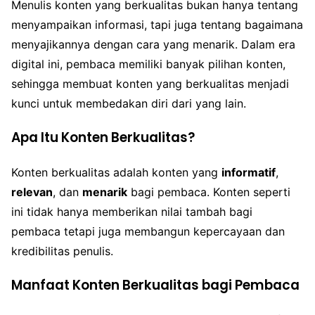
Menulis konten yang berkualitas bukan hanya tentang
menyampaikan informasi, tapi juga tentang bagaimana
menyajikannya dengan cara yang menarik. Dalam era
digital ini, pembaca memiliki banyak pilihan konten,
sehingga membuat konten yang berkualitas menjadi
kunci untuk membedakan diri dari yang lain.
Apa Itu Konten Berkualitas?
Konten berkualitas adalah konten yang
informatif
,
relevan
, dan
menarik
bagi pembaca. Konten seperti
ini tidak hanya memberikan nilai tambah bagi
pembaca tetapi juga membangun kepercayaan dan
kredibilitas penulis.
Manfaat Konten Berkualitas bagi Pembaca