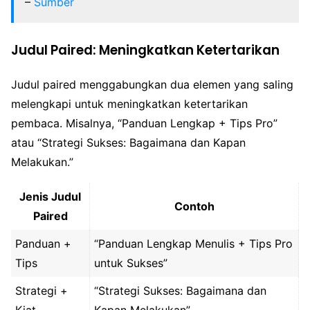
–
Sumber
Judul Paired: Meningkatkan Ketertarikan
Judul paired menggabungkan dua elemen yang saling
melengkapi untuk meningkatkan ketertarikan
pembaca. Misalnya, “Panduan Lengkap + Tips Pro”
atau “Strategi Sukses: Bagaimana dan Kapan
Melakukan.”
Jenis Judul
Contoh
Paired
Panduan +
“Panduan Lengkap Menulis + Tips Pro
Tips
untuk Sukses”
Strategi +
“Strategi Sukses: Bagaimana dan
Kiat
Kapan Melakukan”