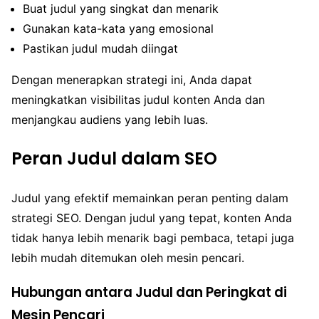
Buat judul yang singkat dan menarik
Gunakan kata-kata yang emosional
Pastikan judul mudah diingat
Dengan menerapkan strategi ini, Anda dapat
meningkatkan visibilitas judul konten Anda dan
menjangkau audiens yang lebih luas.
Peran Judul dalam SEO
Judul yang efektif memainkan peran penting dalam
strategi SEO. Dengan judul yang tepat, konten Anda
tidak hanya lebih menarik bagi pembaca, tetapi juga
lebih mudah ditemukan oleh mesin pencari.
Hubungan antara Judul dan Peringkat di
Mesin Pencari