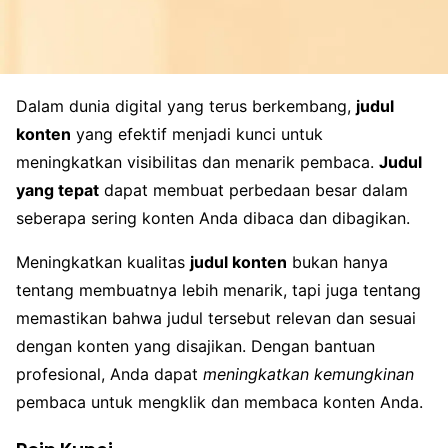
Dalam dunia digital yang terus berkembang,
judul
konten
yang efektif menjadi kunci untuk
meningkatkan visibilitas dan menarik pembaca.
Judul
yang tepat
dapat membuat perbedaan besar dalam
seberapa sering konten Anda dibaca dan dibagikan.
Meningkatkan kualitas
judul konten
bukan hanya
tentang membuatnya lebih menarik, tapi juga tentang
memastikan bahwa judul tersebut relevan dan sesuai
dengan konten yang disajikan. Dengan bantuan
profesional, Anda dapat
meningkatkan kemungkinan
pembaca untuk mengklik dan membaca konten Anda.