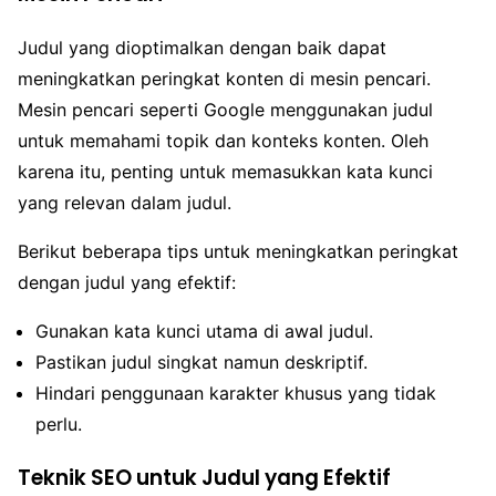
Judul yang dioptimalkan dengan baik dapat
meningkatkan peringkat konten di mesin pencari.
Mesin pencari seperti Google menggunakan judul
untuk memahami topik dan konteks konten. Oleh
karena itu, penting untuk memasukkan kata kunci
yang relevan dalam judul.
Berikut beberapa tips untuk meningkatkan peringkat
dengan judul yang efektif:
Gunakan kata kunci utama di awal judul.
Pastikan judul singkat namun deskriptif.
Hindari penggunaan karakter khusus yang tidak
perlu.
Teknik SEO untuk Judul yang Efektif