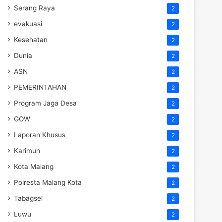
Serang Raya
2
evakuasi
2
Kesehatan
2
Dunia
2
ASN
2
PEMERINTAHAN
2
Program Jaga Desa
2
GOW
2
Laporan Khusus
2
Karimun
2
Kota Malang
2
Polresta Malang Kota
2
Tabagsel
2
Luwu
2