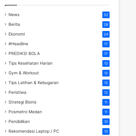
News
52
Berita
28
Ekonomi
24
#Headline
17
PREDIKSI BOLA
17
Tips Kesehatan Harian
13
Gym & Workout
12
Tips Latihan & Kebugaran
12
Peristiwa
12
Strategi Bisnis
11
Posmetro Medan
11
Pendidikan
10
Rekomendasi Laptop / PC
10