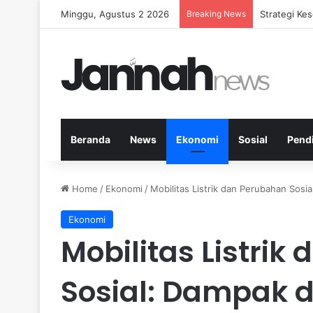
Minggu, Agustus 2 2026
Breaking News
Pola Keseha
Beranda
News
Ekonomi
Sosial
Pend
Home
/
Ekonomi
/
Mobilitas Listrik dan Perubahan Sosi
Ekonomi
Mobilitas Listrik
Sosial: Dampak 