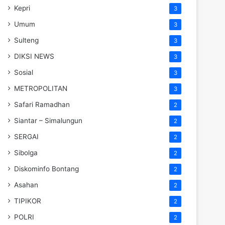
Kepri
3
Umum
3
Sulteng
3
DIKSI NEWS
3
Sosial
3
METROPOLITAN
3
Safari Ramadhan
2
Siantar – Simalungun
2
SERGAI
2
Sibolga
2
Diskominfo Bontang
2
Asahan
2
TIPIKOR
2
POLRI
2