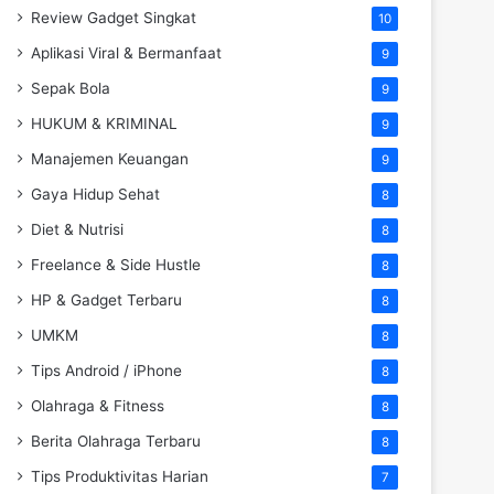
Review Gadget Singkat
10
Aplikasi Viral & Bermanfaat
9
Sepak Bola
9
HUKUM & KRIMINAL
9
Manajemen Keuangan
9
Gaya Hidup Sehat
8
Diet & Nutrisi
8
Freelance & Side Hustle
8
HP & Gadget Terbaru
8
UMKM
8
Tips Android / iPhone
8
Olahraga & Fitness
8
Berita Olahraga Terbaru
8
Tips Produktivitas Harian
7