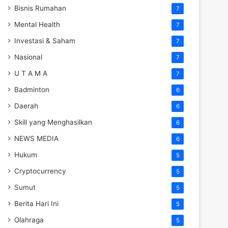
Bisnis Rumahan
7
Mental Health
7
Investasi & Saham
7
Nasional
7
U T A M A
7
Badminton
6
Daerah
6
Skill yang Menghasilkan
6
NEWS MEDIA
6
Hukum
5
Cryptocurrency
5
Sumut
5
Berita Hari Ini
5
Olahraga
5