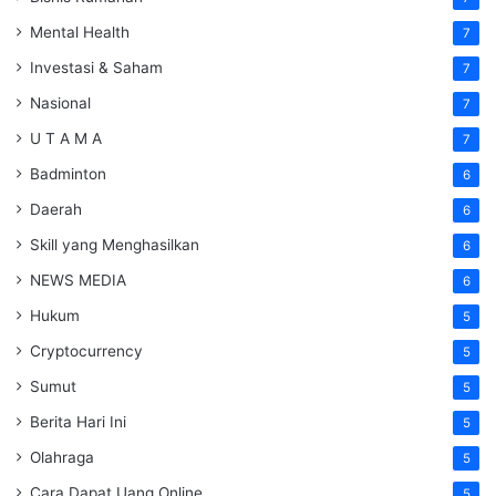
Mental Health
7
Investasi & Saham
7
Nasional
7
U T A M A
7
Badminton
6
Daerah
6
Skill yang Menghasilkan
6
NEWS MEDIA
6
Hukum
5
Cryptocurrency
5
Sumut
5
Berita Hari Ini
5
Olahraga
5
Cara Dapat Uang Online
5