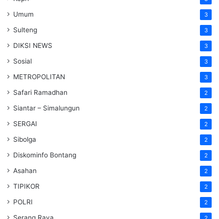
Umum
3
Sulteng
3
DIKSI NEWS
3
Sosial
3
METROPOLITAN
3
Safari Ramadhan
2
Siantar – Simalungun
2
SERGAI
2
Sibolga
2
Diskominfo Bontang
2
Asahan
2
TIPIKOR
2
POLRI
2
Serang Raya
2