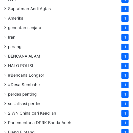
Supratman Andi Agtas
1
Amerika
1
gencatan senjata
1
Iran
1
perang
1
BENCANA ALAM
1
HALO POLISI
1
#Bencana Longsor
1
#Desa Sembahe
1
perdes penting
1
sosialisasi perdes
1
2 WN China cari Keadilan
1
Parlementaria DPRK Banda Aceh
1
Blang Bintang
1