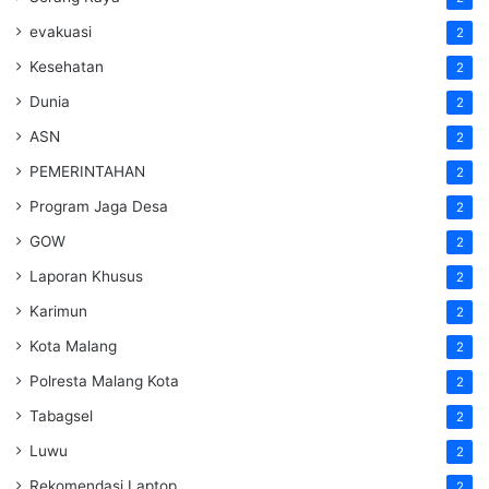
evakuasi
2
Kesehatan
2
Dunia
2
ASN
2
PEMERINTAHAN
2
Program Jaga Desa
2
GOW
2
Laporan Khusus
2
Karimun
2
Kota Malang
2
Polresta Malang Kota
2
Tabagsel
2
Luwu
2
Rekomendasi Laptop
2