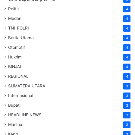
Politik
4
Medan
4
TNI-POLRI
4
Berita Utama
4
Otomotif
4
Hukrim
4
BINJAI
4
REGIONAL
4
SUMATERA UTARA
3
Internasional
3
Bupati
3
HEADLINE NEWS
3
Madina
3
Kepri
3