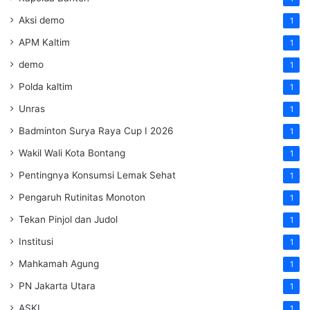
Aksi demo
1
APM Kaltim
1
demo
1
Polda kaltim
1
Unras
1
Badminton Surya Raya Cup I 2026
1
Wakil Wali Kota Bontang
1
Pentingnya Konsumsi Lemak Sehat
1
Pengaruh Rutinitas Monoton
1
Tekan Pinjol dan Judol
1
Institusi
1
Mahkamah Agung
1
PN Jakarta Utara
1
ASKI
1