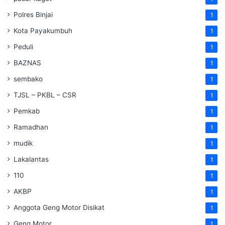
Polres Binjai
1
Kota Payakumbuh
1
Peduli
1
BAZNAS
1
sembako
1
TJSL – PKBL – CSR
1
Pemkab
1
Ramadhan
1
mudik
1
Lakalantas
1
110
1
AKBP
1
Anggota Geng Motor Disikat
1
Geng Motor
1