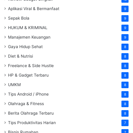
Aplikasi Viral & Bermanfaat
9
Sepak Bola
9
HUKUM & KRIMINAL
9
Manajemen Keuangan
9
Gaya Hidup Sehat
8
Diet & Nutrisi
8
Freelance & Side Hustle
8
HP & Gadget Terbaru
8
UMKM
8
Tips Android / iPhone
8
Olahraga & Fitness
8
Berita Olahraga Terbaru
8
Tips Produktivitas Harian
7
Bisnis Rumahan
7