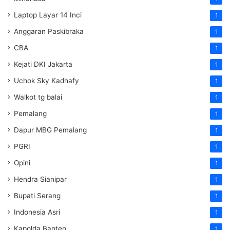
Laptop Layar 14 Inci
1
Anggaran Paskibraka
1
CBA
1
Kejati DKI Jakarta
1
Uchok Sky Kadhafy
1
Walkot tg balai
1
Pemalang
1
Dapur MBG Pemalang
1
PGRI
1
Opini
1
Hendra Sianipar
1
Bupati Serang
1
Indonesia Asri
1
Kapolda Banten
1