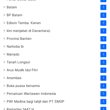
Batam
1
BP Batam
1
Edison Tamba. Kanan
1
kini menjabat di Danantara).
1
Provinsi Banten
1
Narkoba lb
1
Manado
1
Tanah Longsor
1
Arus Mudik Idul Fitri
1
Anambas
1
Buka puasa bersama
1
Persatuan Wartawan Indonesia
1
PWI Madina bagi takjil dan PT SMGP
1
Ramadan 1447 H
1