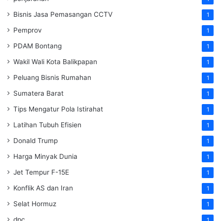
Bisnis Jasa Pemasangan CCTV
1
Pemprov
1
PDAM Bontang
1
Wakil Wali Kota Balikpapan
1
Peluang Bisnis Rumahan
1
Sumatera Barat
1
Tips Mengatur Pola Istirahat
1
Latihan Tubuh Efisien
1
Donald Trump
1
Harga Minyak Dunia
1
Jet Tempur F-15E
1
Konflik AS dan Iran
1
Selat Hormuz
1
dpc
1