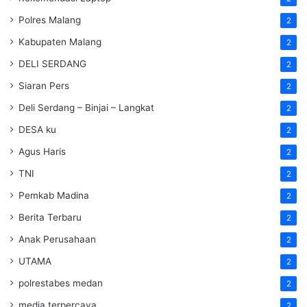
Polres Malang
2
Kabupaten Malang
2
DELI SERDANG
2
Siaran Pers
2
Deli Serdang – Binjai – Langkat
2
DESA ku
2
Agus Haris
2
TNI
2
Pemkab Madina
2
Berita Terbaru
2
Anak Perusahaan
2
UTAMA
2
polrestabes medan
2
media terpercaya
2