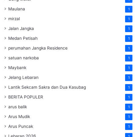
Maulana
1
mirzal
1
Jalan Jangka
1
Medan Petisah
1
perumahan Jangka Residence
1
satuan narkoba
1
Maybank
1
Jelang Lebaran
1
Lantik Sekcam Sakra dan Dua Kasubag
1
BERITA POPULER
1
arus balik
1
Arus Mudik
1
Arus Puncak
1
Lebaran 2026
1