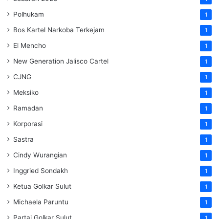
Polhukam
1
Bos Kartel Narkoba Terkejam
1
El Mencho
1
New Generation Jalisco Cartel
1
CJNG
1
Meksiko
1
Ramadan
1
Korporasi
1
Sastra
1
Cindy Wurangian
1
Inggried Sondakh
1
Ketua Golkar Sulut
1
Michaela Paruntu
1
Partai Golkar Sulut
1