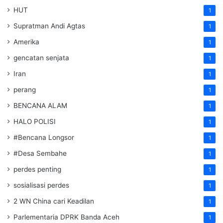
HUT
1
Supratman Andi Agtas
1
Amerika
1
gencatan senjata
1
Iran
1
perang
1
BENCANA ALAM
1
HALO POLISI
1
#Bencana Longsor
1
#Desa Sembahe
1
perdes penting
1
sosialisasi perdes
1
2 WN China cari Keadilan
1
Parlementaria DPRK Banda Aceh
1