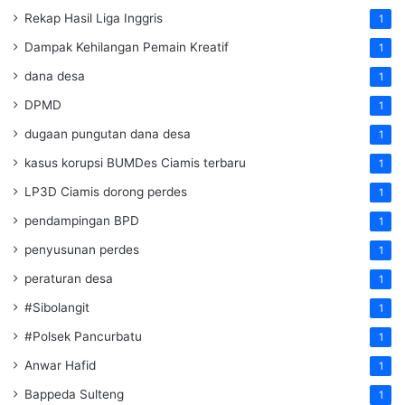
Rekap Hasil Liga Inggris
1
Dampak Kehilangan Pemain Kreatif
1
dana desa
1
DPMD
1
dugaan pungutan dana desa
1
kasus korupsi BUMDes Ciamis terbaru
1
LP3D Ciamis dorong perdes
1
pendampingan BPD
1
penyusunan perdes
1
peraturan desa
1
#Sibolangit
1
#Polsek Pancurbatu
1
Anwar Hafid
1
Bappeda Sulteng
1