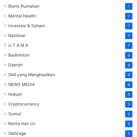
Bisnis Rumahan
7
Mental Health
7
Investasi & Saham
7
Nasional
7
U T A M A
7
Badminton
6
Daerah
6
Skill yang Menghasilkan
6
NEWS MEDIA
6
Hukum
5
Cryptocurrency
5
Sumut
5
Berita Hari Ini
5
Olahraga
5