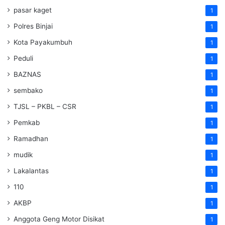
pasar kaget
1
Polres Binjai
1
Kota Payakumbuh
1
Peduli
1
BAZNAS
1
sembako
1
TJSL – PKBL – CSR
1
Pemkab
1
Ramadhan
1
mudik
1
Lakalantas
1
110
1
AKBP
1
Anggota Geng Motor Disikat
1