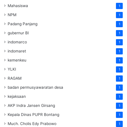
Mahasiswa
1
NPM
1
Padang Panjang
1
gubernur BI
1
indomarco
1
indomaret
1
kemenkeu
1
YLKI
1
RAGAM
1
badan permusyawaratan desa
1
kejaksaan
1
AKP Indra Jansen Girsang
1
Kepala Dinas PUPR Bontang
1
Much. Cholis Edy Prabowo
1