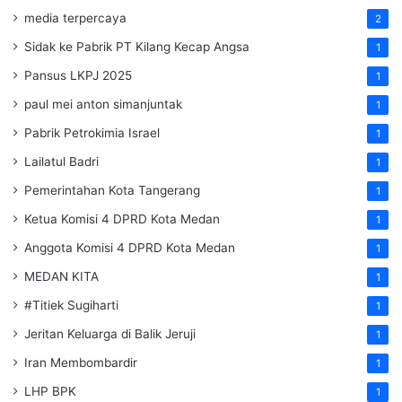
media terpercaya
2
Sidak ke Pabrik PT Kilang Kecap Angsa
1
Pansus LKPJ 2025
1
paul mei anton simanjuntak
1
Pabrik Petrokimia Israel
1
Lailatul Badri
1
Pemerintahan Kota Tangerang
1
Ketua Komisi 4 DPRD Kota Medan
1
Anggota Komisi 4 DPRD Kota Medan
1
MEDAN KITA
1
#Titiek Sugiharti
1
Jeritan Keluarga di Balik Jeruji
1
Iran Membombardir
1
LHP BPK
1