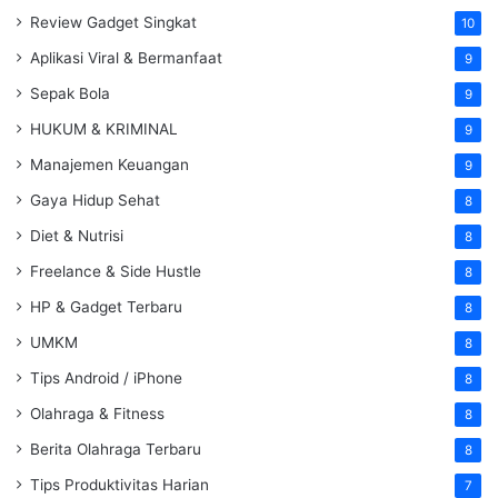
Review Gadget Singkat
10
Aplikasi Viral & Bermanfaat
9
Sepak Bola
9
HUKUM & KRIMINAL
9
Manajemen Keuangan
9
Gaya Hidup Sehat
8
Diet & Nutrisi
8
Freelance & Side Hustle
8
HP & Gadget Terbaru
8
UMKM
8
Tips Android / iPhone
8
Olahraga & Fitness
8
Berita Olahraga Terbaru
8
Tips Produktivitas Harian
7