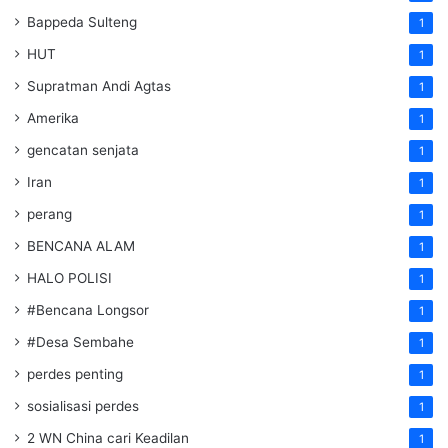
Bappeda Sulteng
1
HUT
1
Supratman Andi Agtas
1
Amerika
1
gencatan senjata
1
Iran
1
perang
1
BENCANA ALAM
1
HALO POLISI
1
#Bencana Longsor
1
#Desa Sembahe
1
perdes penting
1
sosialisasi perdes
1
2 WN China cari Keadilan
1