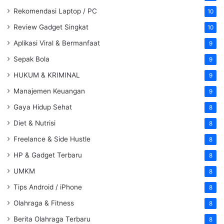
Rekomendasi Laptop / PC
10
Review Gadget Singkat
10
Aplikasi Viral & Bermanfaat
9
Sepak Bola
9
HUKUM & KRIMINAL
9
Manajemen Keuangan
9
Gaya Hidup Sehat
8
Diet & Nutrisi
8
Freelance & Side Hustle
8
HP & Gadget Terbaru
8
UMKM
8
Tips Android / iPhone
8
Olahraga & Fitness
8
Berita Olahraga Terbaru
8