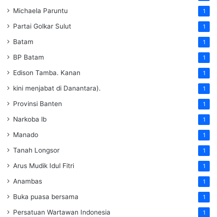
Michaela Paruntu
1
Partai Golkar Sulut
1
Batam
1
BP Batam
1
Edison Tamba. Kanan
1
kini menjabat di Danantara).
1
Provinsi Banten
1
Narkoba lb
1
Manado
1
Tanah Longsor
1
Arus Mudik Idul Fitri
1
Anambas
1
Buka puasa bersama
1
Persatuan Wartawan Indonesia
1