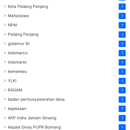
Kota Padang Panjang
1
Mahasiswa
1
NPM
1
Padang Panjang
1
gubernur BI
1
indomarco
1
indomaret
1
kemenkeu
1
YLKI
1
RAGAM
1
badan permusyawaratan desa
1
kejaksaan
1
AKP Indra Jansen Girsang
1
Kepala Dinas PUPR Bontang
1