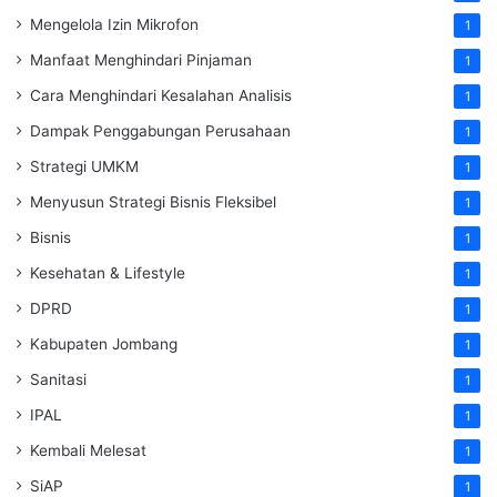
Mengelola Izin Mikrofon
1
Manfaat Menghindari Pinjaman
1
Cara Menghindari Kesalahan Analisis
1
Dampak Penggabungan Perusahaan
1
Strategi UMKM
1
Menyusun Strategi Bisnis Fleksibel
1
Bisnis
1
Kesehatan & Lifestyle
1
DPRD
1
Kabupaten Jombang
1
Sanitasi
1
IPAL
1
Kembali Melesat
1
SiAP
1