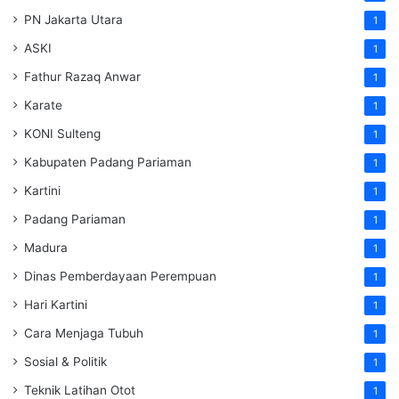
PN Jakarta Utara
1
ASKI
1
Fathur Razaq Anwar
1
Karate
1
KONI Sulteng
1
Kabupaten Padang Pariaman
1
Kartini
1
Padang Pariaman
1
Madura
1
Dinas Pemberdayaan Perempuan
1
Hari Kartini
1
Cara Menjaga Tubuh
1
Sosial & Politik
1
Teknik Latihan Otot
1