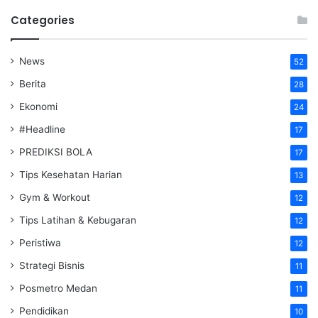
Categories
News
52
Berita
28
Ekonomi
24
#Headline
17
PREDIKSI BOLA
17
Tips Kesehatan Harian
13
Gym & Workout
12
Tips Latihan & Kebugaran
12
Peristiwa
12
Strategi Bisnis
11
Posmetro Medan
11
Pendidikan
10