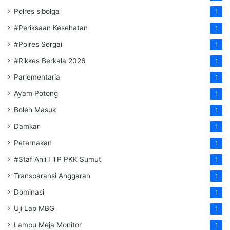
Polres sibolga
1
#Periksaan Kesehatan
1
#Polres Sergai
1
#Rikkes Berkala 2026
1
Parlementaria
1
Ayam Potong
1
Boleh Masuk
1
Damkar
1
Peternakan
1
#Staf Ahli I TP PKK Sumut
1
Transparansi Anggaran
1
Dominasi
1
Uji Lap MBG
1
Lampu Meja Monitor
1