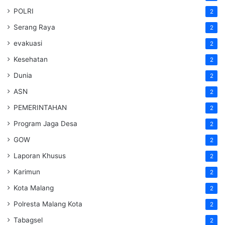
POLRI
2
Serang Raya
2
evakuasi
2
Kesehatan
2
Dunia
2
ASN
2
PEMERINTAHAN
2
Program Jaga Desa
2
GOW
2
Laporan Khusus
2
Karimun
2
Kota Malang
2
Polresta Malang Kota
2
Tabagsel
2