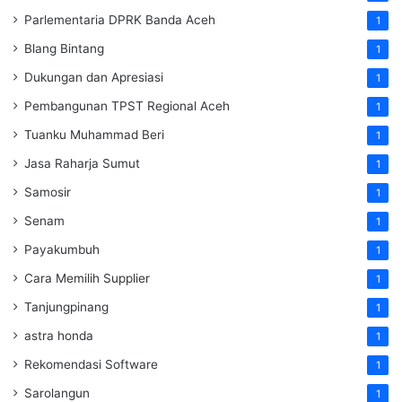
Parlementaria DPRK Banda Aceh
1
Blang Bintang
1
Dukungan dan Apresiasi
1
Pembangunan TPST Regional Aceh
1
Tuanku Muhammad Beri
1
Jasa Raharja Sumut
1
Samosir
1
Senam
1
Payakumbuh
1
Cara Memilih Supplier
1
Tanjungpinang
1
astra honda
1
Rekomendasi Software
1
Sarolangun
1