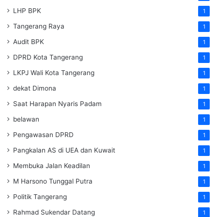
LHP BPK
1
Tangerang Raya
1
Audit BPK
1
DPRD Kota Tangerang
1
LKPJ Wali Kota Tangerang
1
dekat Dimona
1
Saat Harapan Nyaris Padam
1
belawan
1
Pengawasan DPRD
1
Pangkalan AS di UEA dan Kuwait
1
Membuka Jalan Keadilan
1
M Harsono Tunggal Putra
1
Politik Tangerang
1
Rahmad Sukendar Datang
1