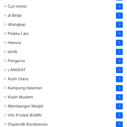
Curi motor
1
di Binjai
1
ditangkap
1
Pelaku Lain
1
Hanura
1
lantik
1
Pengurus
1
LANGKAT
1
Aceh Utara
1
Kampung Halaman
1
Kisah Mualem
1
Membangun Masjid
1
Info Produk BUMN
1
Dispendik Bondowoso
1