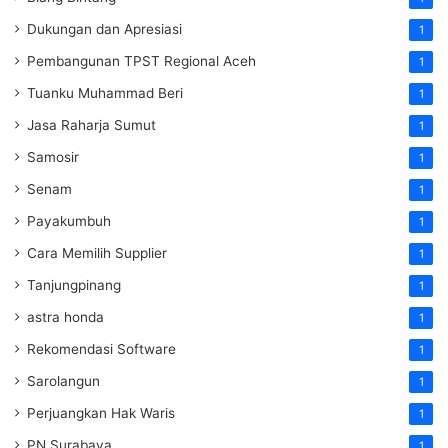
Dukungan dan Apresiasi
1
Pembangunan TPST Regional Aceh
1
Tuanku Muhammad Beri
1
Jasa Raharja Sumut
1
Samosir
1
Senam
1
Payakumbuh
1
Cara Memilih Supplier
1
Tanjungpinang
1
astra honda
1
Rekomendasi Software
1
Sarolangun
1
Perjuangkan Hak Waris
1
PN Surabaya
1