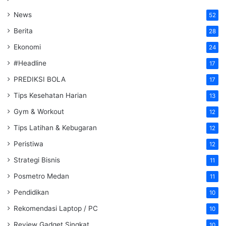
News
52
Berita
28
Ekonomi
24
#Headline
17
PREDIKSI BOLA
17
Tips Kesehatan Harian
13
Gym & Workout
12
Tips Latihan & Kebugaran
12
Peristiwa
12
Strategi Bisnis
11
Posmetro Medan
11
Pendidikan
10
Rekomendasi Laptop / PC
10
Review Gadget Singkat
10