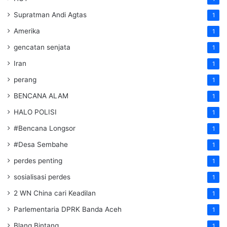
Supratman Andi Agtas
1
Amerika
1
gencatan senjata
1
Iran
1
perang
1
BENCANA ALAM
1
HALO POLISI
1
#Bencana Longsor
1
#Desa Sembahe
1
perdes penting
1
sosialisasi perdes
1
2 WN China cari Keadilan
1
Parlementaria DPRK Banda Aceh
1
Blang Bintang
1