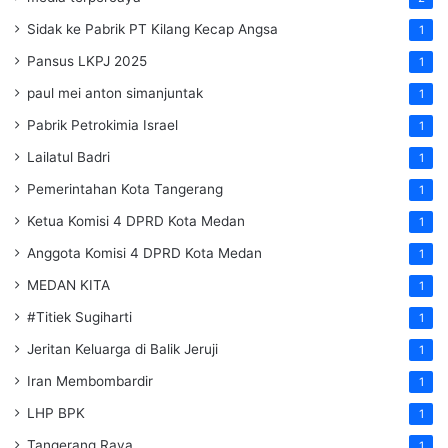
Sidak ke Pabrik PT Kilang Kecap Angsa
1
Pansus LKPJ 2025
1
paul mei anton simanjuntak
1
Pabrik Petrokimia Israel
1
Lailatul Badri
1
Pemerintahan Kota Tangerang
1
Ketua Komisi 4 DPRD Kota Medan
1
Anggota Komisi 4 DPRD Kota Medan
1
MEDAN KITA
1
#Titiek Sugiharti
1
Jeritan Keluarga di Balik Jeruji
1
Iran Membombardir
1
LHP BPK
1
Tangerang Raya
1