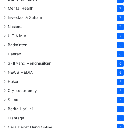
Mental Health
7
Investasi & Saham
7
Nasional
7
U T A M A
7
Badminton
6
Daerah
6
Skill yang Menghasilkan
6
NEWS MEDIA
6
Hukum
5
Cryptocurrency
5
Sumut
5
Berita Hari Ini
5
Olahraga
5
Cara Dapat Uang Online
5