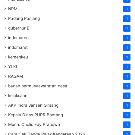
NPM
1
Padang Panjang
1
gubernur BI
1
indomarco
1
indomaret
1
kemenkeu
1
YLKI
1
RAGAM
1
badan permusyawaratan desa
1
kejaksaan
1
AKP Indra Jansen Girsang
1
Kepala Dinas PUPR Bontang
1
Much. Cholis Edy Prabowo
1
Cara Cek Denda Pajak Kendaraan 2026
1