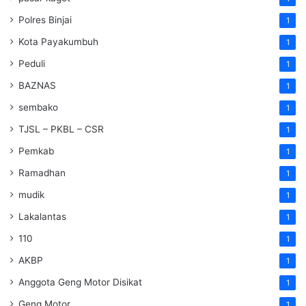
Polres Binjai
1
Kota Payakumbuh
1
Peduli
1
BAZNAS
1
sembako
1
TJSL – PKBL – CSR
1
Pemkab
1
Ramadhan
1
mudik
1
Lakalantas
1
110
1
AKBP
1
Anggota Geng Motor Disikat
1
Geng Motor
1