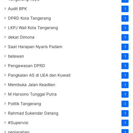
Audit BPK
1
DPRD Kota Tangerang
1
LKPJ Wali Kota Tangerang
1
dekat Dimona
1
Saat Harapan Nyaris Padam
1
belawan
1
Pengawasan DPRD
1
Pangkalan AS di UEA dan Kuwait
1
Membuka Jalan Keadilan
1
M Harsono Tunggal Putra
1
Politik Tangerang
1
Rahmad Sukendar Datang
1
#Supervisi
1
penjarahan
1