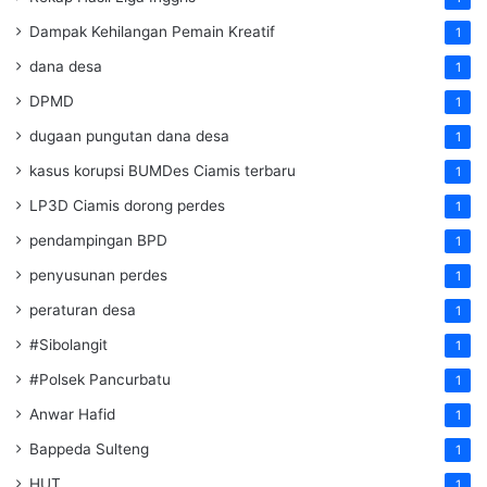
Dampak Kehilangan Pemain Kreatif
1
dana desa
1
DPMD
1
dugaan pungutan dana desa
1
kasus korupsi BUMDes Ciamis terbaru
1
LP3D Ciamis dorong perdes
1
pendampingan BPD
1
penyusunan perdes
1
peraturan desa
1
#Sibolangit
1
#Polsek Pancurbatu
1
Anwar Hafid
1
Bappeda Sulteng
1
HUT
1