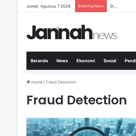
Jumat, Agustus 7 2026
Breaking News
Strategi Kese
Beranda
News
Ekonomi
Sosial
Pend
Home
/
Fraud Detection
Fraud Detection