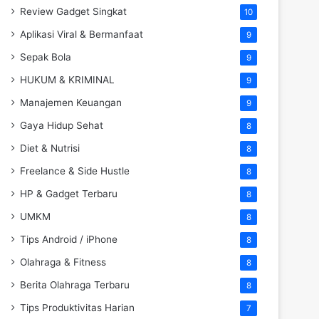
Review Gadget Singkat
10
Aplikasi Viral & Bermanfaat
9
Sepak Bola
9
HUKUM & KRIMINAL
9
Manajemen Keuangan
9
Gaya Hidup Sehat
8
Diet & Nutrisi
8
Freelance & Side Hustle
8
HP & Gadget Terbaru
8
UMKM
8
Tips Android / iPhone
8
Olahraga & Fitness
8
Berita Olahraga Terbaru
8
Tips Produktivitas Harian
7