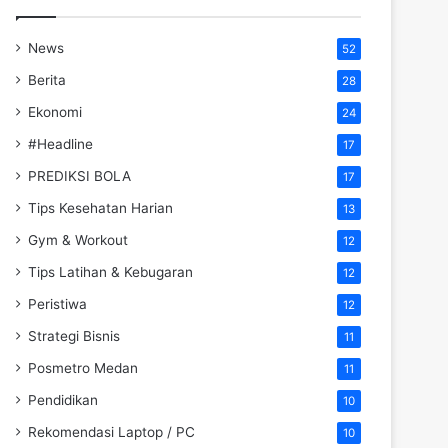
News
52
Berita
28
Ekonomi
24
#Headline
17
PREDIKSI BOLA
17
Tips Kesehatan Harian
13
Gym & Workout
12
Tips Latihan & Kebugaran
12
Peristiwa
12
Strategi Bisnis
11
Posmetro Medan
11
Pendidikan
10
Rekomendasi Laptop / PC
10