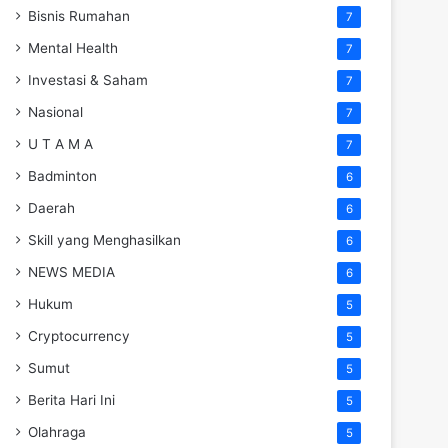
Bisnis Rumahan
7
Mental Health
7
Investasi & Saham
7
Nasional
7
U T A M A
7
Badminton
6
Daerah
6
Skill yang Menghasilkan
6
NEWS MEDIA
6
Hukum
5
Cryptocurrency
5
Sumut
5
Berita Hari Ini
5
Olahraga
5