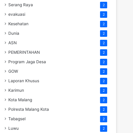
Serang Raya
2
evakuasi
2
Kesehatan
2
Dunia
2
ASN
2
PEMERINTAHAN
2
Program Jaga Desa
2
GOW
2
Laporan Khusus
2
Karimun
2
Kota Malang
2
Polresta Malang Kota
2
Tabagsel
2
Luwu
2