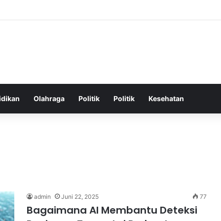
hatan Harian untuk Meningkatkan Vitalitas dan Mengatasi Kelelahan Seha
idikan
Olahraga
Politik
Politik
Kesehatan
admin
Juni 22, 2025
77
Bagaimana AI Membantu Deteksi