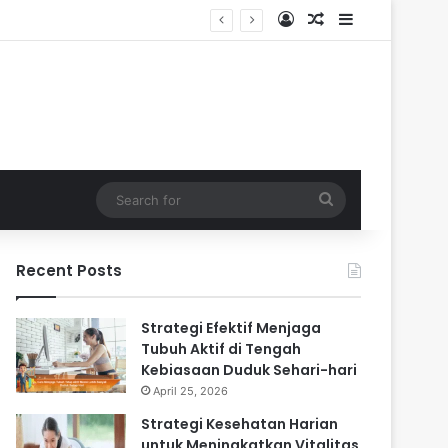
Log In
Random Article
Sidebar
ri-hari
Search
for
Recent Posts
Strategi Efektif Menjaga
Tubuh Aktif di Tengah
Kebiasaan Duduk Sehari-hari
April 25, 2026
Strategi Kesehatan Harian
untuk Meningkatkan Vitalitas