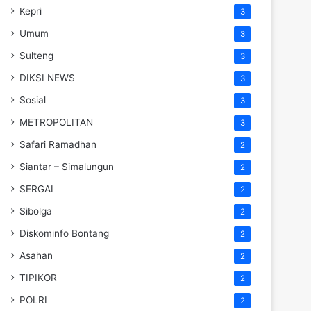
Kepri
3
Umum
3
Sulteng
3
DIKSI NEWS
3
Sosial
3
METROPOLITAN
3
Safari Ramadhan
2
Siantar – Simalungun
2
SERGAI
2
Sibolga
2
Diskominfo Bontang
2
Asahan
2
TIPIKOR
2
POLRI
2