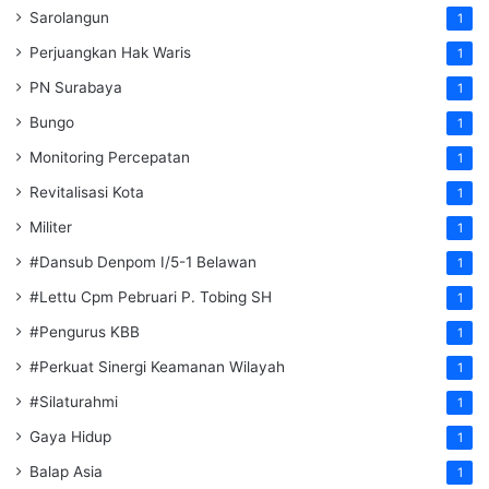
Sarolangun
1
Perjuangkan Hak Waris
1
PN Surabaya
1
Bungo
1
Monitoring Percepatan
1
Revitalisasi Kota
1
Militer
1
#Dansub Denpom I/5-1 Belawan
1
#Lettu Cpm Pebruari P. Tobing SH
1
#Pengurus KBB
1
#Perkuat Sinergi Keamanan Wilayah
1
#Silaturahmi
1
Gaya Hidup
1
Balap Asia
1