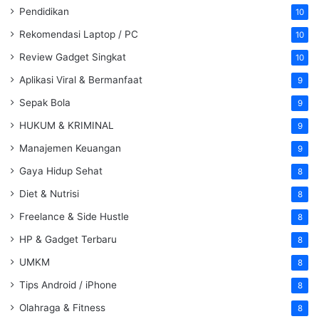
Pendidikan
10
Rekomendasi Laptop / PC
10
Review Gadget Singkat
10
Aplikasi Viral & Bermanfaat
9
Sepak Bola
9
HUKUM & KRIMINAL
9
Manajemen Keuangan
9
Gaya Hidup Sehat
8
Diet & Nutrisi
8
Freelance & Side Hustle
8
HP & Gadget Terbaru
8
UMKM
8
Tips Android / iPhone
8
Olahraga & Fitness
8