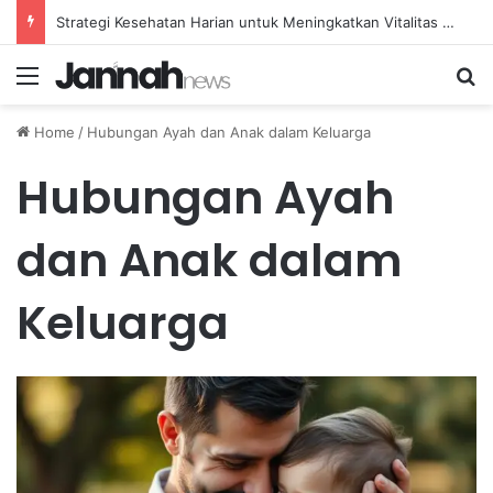
Strategi Kesehatan Harian untuk Meningkatkan Vitalitas dan Mengatasi Kelelahan Sehari-hari
Menu
Se
Home
/
Hubungan Ayah dan Anak dalam Keluarga
Hubungan Ayah
dan Anak dalam
Keluarga