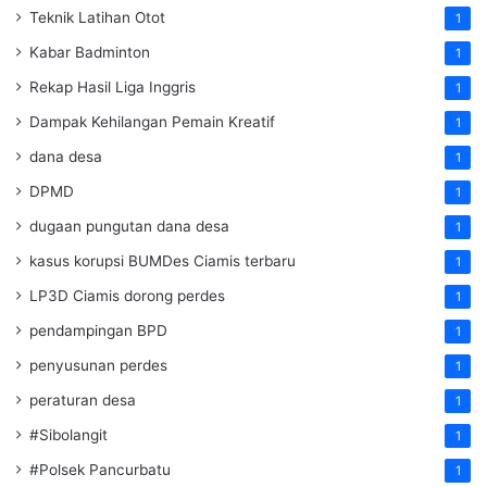
Teknik Latihan Otot
1
Kabar Badminton
1
Rekap Hasil Liga Inggris
1
Dampak Kehilangan Pemain Kreatif
1
dana desa
1
DPMD
1
dugaan pungutan dana desa
1
kasus korupsi BUMDes Ciamis terbaru
1
LP3D Ciamis dorong perdes
1
pendampingan BPD
1
penyusunan perdes
1
peraturan desa
1
#Sibolangit
1
#Polsek Pancurbatu
1