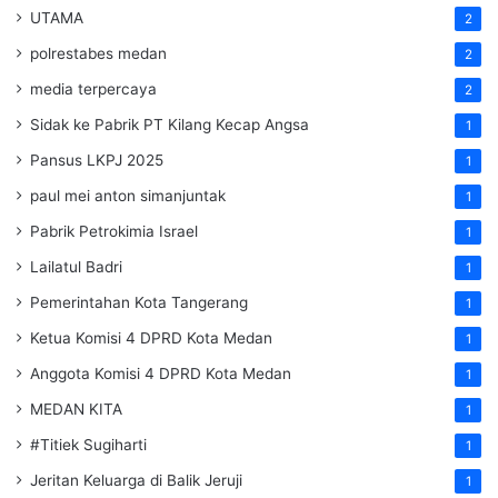
UTAMA
2
polrestabes medan
2
media terpercaya
2
Sidak ke Pabrik PT Kilang Kecap Angsa
1
Pansus LKPJ 2025
1
paul mei anton simanjuntak
1
Pabrik Petrokimia Israel
1
Lailatul Badri
1
Pemerintahan Kota Tangerang
1
Ketua Komisi 4 DPRD Kota Medan
1
Anggota Komisi 4 DPRD Kota Medan
1
MEDAN KITA
1
#Titiek Sugiharti
1
Jeritan Keluarga di Balik Jeruji
1