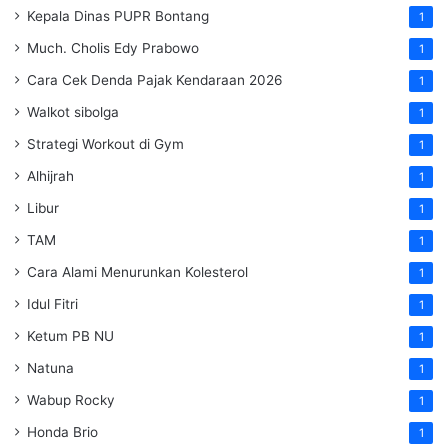
Kepala Dinas PUPR Bontang
1
Much. Cholis Edy Prabowo
1
Cara Cek Denda Pajak Kendaraan 2026
1
Walkot sibolga
1
Strategi Workout di Gym
1
Alhijrah
1
Libur
1
TAM
1
Cara Alami Menurunkan Kolesterol
1
Idul Fitri
1
Ketum PB NU
1
Natuna
1
Wabup Rocky
1
Honda Brio
1