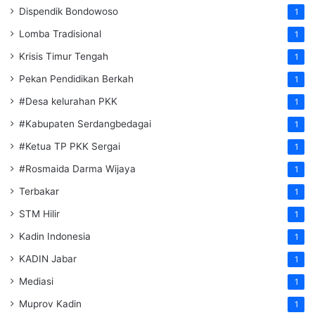
Dispendik Bondowoso
1
Lomba Tradisional
1
Krisis Timur Tengah
1
Pekan Pendidikan Berkah
1
#Desa kelurahan PKK
1
#Kabupaten Serdangbedagai
1
#Ketua TP PKK Sergai
1
#Rosmaida Darma Wijaya
1
Terbakar
1
STM Hilir
1
Kadin Indonesia
1
KADIN Jabar
1
Mediasi
1
Muprov Kadin
1