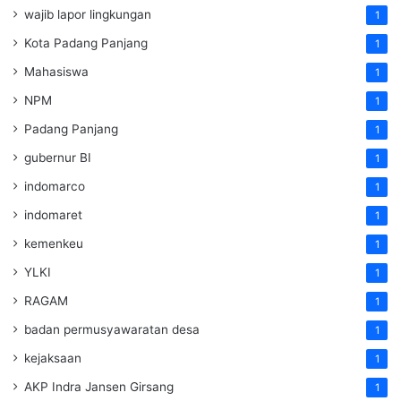
wajib lapor lingkungan
1
Kota Padang Panjang
1
Mahasiswa
1
NPM
1
Padang Panjang
1
gubernur BI
1
indomarco
1
indomaret
1
kemenkeu
1
YLKI
1
RAGAM
1
badan permusyawaratan desa
1
kejaksaan
1
AKP Indra Jansen Girsang
1