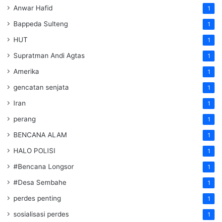
Anwar Hafid
1
Bappeda Sulteng
1
HUT
1
Supratman Andi Agtas
1
Amerika
1
gencatan senjata
1
Iran
1
perang
1
BENCANA ALAM
1
HALO POLISI
1
#Bencana Longsor
1
#Desa Sembahe
1
perdes penting
1
sosialisasi perdes
1