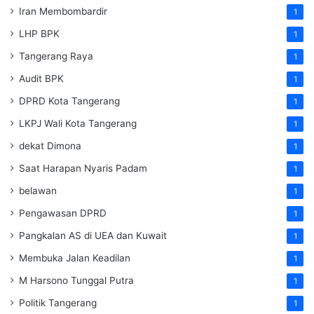
Iran Membombardir
1
LHP BPK
1
Tangerang Raya
1
Audit BPK
1
DPRD Kota Tangerang
1
LKPJ Wali Kota Tangerang
1
dekat Dimona
1
Saat Harapan Nyaris Padam
1
belawan
1
Pengawasan DPRD
1
Pangkalan AS di UEA dan Kuwait
1
Membuka Jalan Keadilan
1
M Harsono Tunggal Putra
1
Politik Tangerang
1