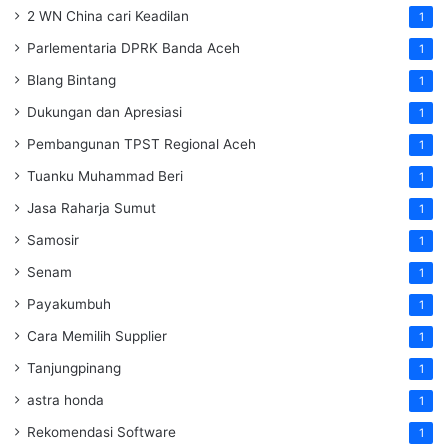
2 WN China cari Keadilan
1
Parlementaria DPRK Banda Aceh
1
Blang Bintang
1
Dukungan dan Apresiasi
1
Pembangunan TPST Regional Aceh
1
Tuanku Muhammad Beri
1
Jasa Raharja Sumut
1
Samosir
1
Senam
1
Payakumbuh
1
Cara Memilih Supplier
1
Tanjungpinang
1
astra honda
1
Rekomendasi Software
1