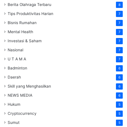
Berita Olahraga Terbaru
8
Tips Produktivitas Harian
7
Bisnis Rumahan
7
Mental Health
7
Investasi & Saham
7
Nasional
7
U T A M A
7
Badminton
6
Daerah
6
Skill yang Menghasilkan
6
NEWS MEDIA
6
Hukum
5
Cryptocurrency
5
Sumut
5