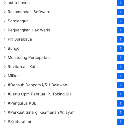
astra honda
1
Rekomendasi Software
1
Sarolangun
1
Perjuangkan Hak Waris
1
PN Surabaya
1
Bungo
1
Monitoring Percepatan
1
Revitalisasi Kota
1
Militer
1
#Dansub Denpom I/5-1 Belawan
1
#Lettu Cpm Pebruari P. Tobing SH
1
#Pengurus KBB
1
#Perkuat Sinergi Keamanan Wilayah
1
#Silaturahmi
1