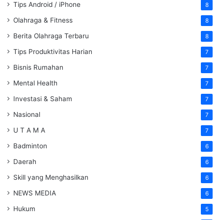
Tips Android / iPhone
8
Olahraga & Fitness
8
Berita Olahraga Terbaru
8
Tips Produktivitas Harian
7
Bisnis Rumahan
7
Mental Health
7
Investasi & Saham
7
Nasional
7
U T A M A
7
Badminton
6
Daerah
6
Skill yang Menghasilkan
6
NEWS MEDIA
6
Hukum
5