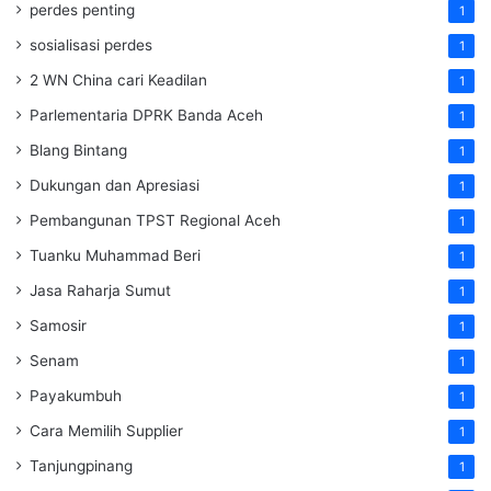
perdes penting
1
sosialisasi perdes
1
2 WN China cari Keadilan
1
Parlementaria DPRK Banda Aceh
1
Blang Bintang
1
Dukungan dan Apresiasi
1
Pembangunan TPST Regional Aceh
1
Tuanku Muhammad Beri
1
Jasa Raharja Sumut
1
Samosir
1
Senam
1
Payakumbuh
1
Cara Memilih Supplier
1
Tanjungpinang
1