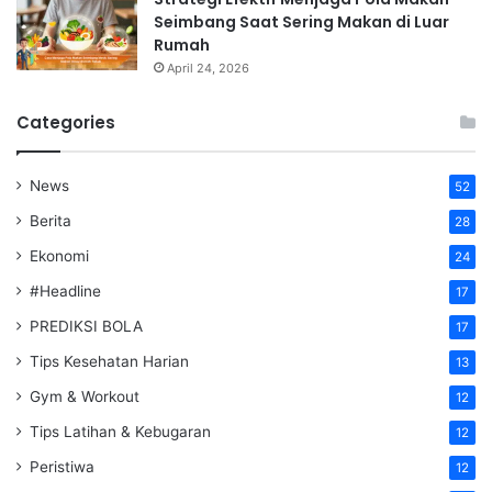
Seimbang Saat Sering Makan di Luar
Rumah
April 24, 2026
Categories
News
52
Berita
28
Ekonomi
24
#Headline
17
PREDIKSI BOLA
17
Tips Kesehatan Harian
13
Gym & Workout
12
Tips Latihan & Kebugaran
12
Peristiwa
12