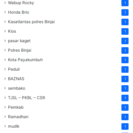
Wabup Rocky
1
Honda Brio
1
Kasatlantas polres Binjai
1
Kios
1
pasar kaget
1
Polres Binjai
1
Kota Payakumbuh
1
Peduli
1
BAZNAS
1
sembako
1
TJSL – PKBL – CSR
1
Pemkab
1
Ramadhan
1
mudik
1