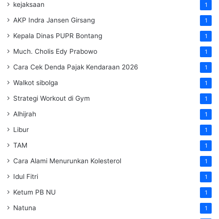
kejaksaan
1
AKP Indra Jansen Girsang
1
Kepala Dinas PUPR Bontang
1
Much. Cholis Edy Prabowo
1
Cara Cek Denda Pajak Kendaraan 2026
1
Walkot sibolga
1
Strategi Workout di Gym
1
Alhijrah
1
Libur
1
TAM
1
Cara Alami Menurunkan Kolesterol
1
Idul Fitri
1
Ketum PB NU
1
Natuna
1