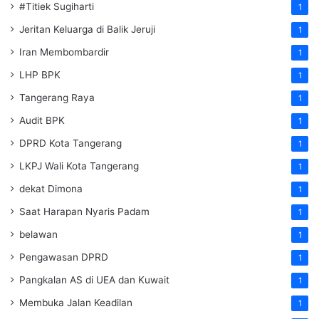
#Titiek Sugiharti
1
Jeritan Keluarga di Balik Jeruji
1
Iran Membombardir
1
LHP BPK
1
Tangerang Raya
1
Audit BPK
1
DPRD Kota Tangerang
1
LKPJ Wali Kota Tangerang
1
dekat Dimona
1
Saat Harapan Nyaris Padam
1
belawan
1
Pengawasan DPRD
1
Pangkalan AS di UEA dan Kuwait
1
Membuka Jalan Keadilan
1