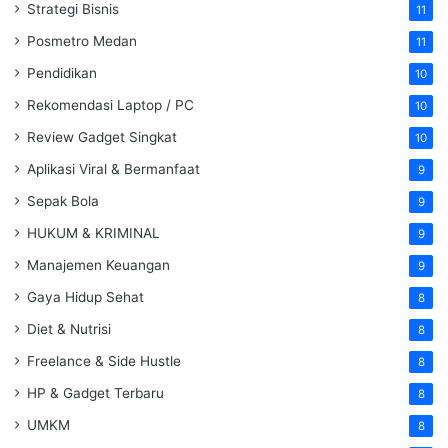
Strategi Bisnis
11
Posmetro Medan
11
Pendidikan
10
Rekomendasi Laptop / PC
10
Review Gadget Singkat
10
Aplikasi Viral & Bermanfaat
9
Sepak Bola
9
HUKUM & KRIMINAL
9
Manajemen Keuangan
9
Gaya Hidup Sehat
8
Diet & Nutrisi
8
Freelance & Side Hustle
8
HP & Gadget Terbaru
8
UMKM
8