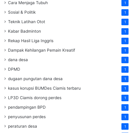
Cara Menjaga Tubuh
1
Sosial & Politik
1
Teknik Latihan Otot
1
Kabar Badminton
1
Rekap Hasil Liga Inggris
1
Dampak Kehilangan Pemain Kreatif
1
dana desa
1
DPMD
1
dugaan pungutan dana desa
1
kasus korupsi BUMDes Ciamis terbaru
1
LP3D Ciamis dorong perdes
1
pendampingan BPD
1
penyusunan perdes
1
peraturan desa
1