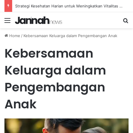
Strategi Kesehatan Harian untuk Meningkatkan Vitalitas dan Mengatasi Kelelahan Sehari-hari
Menu
Se
Home
/
Kebersamaan Keluarga dalam Pengembangan Anak
Kebersamaan
Keluarga dalam
Pengembangan
Anak