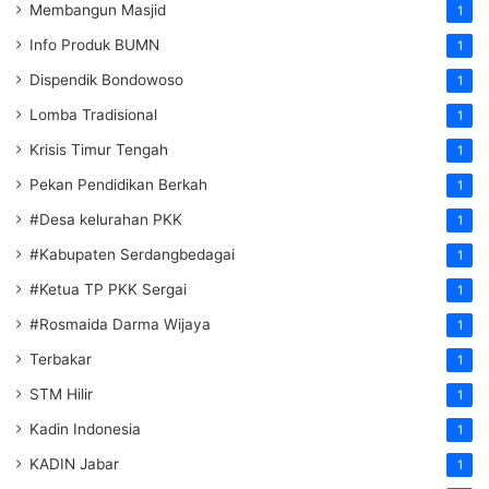
Membangun Masjid
1
Info Produk BUMN
1
Dispendik Bondowoso
1
Lomba Tradisional
1
Krisis Timur Tengah
1
Pekan Pendidikan Berkah
1
#Desa kelurahan PKK
1
#Kabupaten Serdangbedagai
1
#Ketua TP PKK Sergai
1
#Rosmaida Darma Wijaya
1
Terbakar
1
STM Hilir
1
Kadin Indonesia
1
KADIN Jabar
1