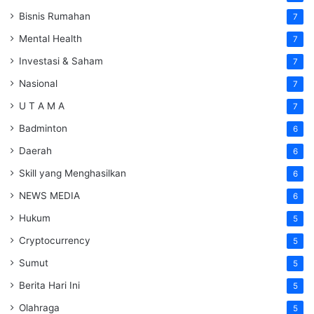
Bisnis Rumahan
7
Mental Health
7
Investasi & Saham
7
Nasional
7
U T A M A
7
Badminton
6
Daerah
6
Skill yang Menghasilkan
6
NEWS MEDIA
6
Hukum
5
Cryptocurrency
5
Sumut
5
Berita Hari Ini
5
Olahraga
5