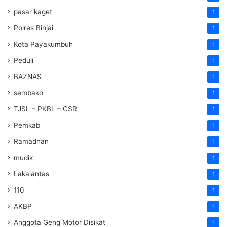
pasar kaget
1
Polres Binjai
1
Kota Payakumbuh
1
Peduli
1
BAZNAS
1
sembako
1
TJSL – PKBL – CSR
1
Pemkab
1
Ramadhan
1
mudik
1
Lakalantas
1
110
1
AKBP
1
Anggota Geng Motor Disikat
1