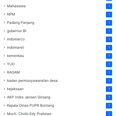
Mahasiswa
1
NPM
1
Padang Panjang
1
gubernur BI
1
indomarco
1
indomaret
1
kemenkeu
1
YLKI
1
RAGAM
1
badan permusyawaratan desa
1
kejaksaan
1
AKP Indra Jansen Girsang
1
Kepala Dinas PUPR Bontang
1
Much. Cholis Edy Prabowo
1