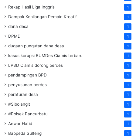
Rekap Hasil Liga Inggris
1
Dampak Kehilangan Pemain Kreatif
1
dana desa
1
DPMD
1
dugaan pungutan dana desa
1
kasus korupsi BUMDes Ciamis terbaru
1
LP3D Ciamis dorong perdes
1
pendampingan BPD
1
penyusunan perdes
1
peraturan desa
1
#Sibolangit
1
#Polsek Pancurbatu
1
Anwar Hafid
1
Bappeda Sulteng
1