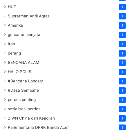
HUT
1
Supratman Andi Agtas
1
Amerika
1
gencatan senjata
1
Iran
1
perang
1
BENCANA ALAM
1
HALO POLISI
1
#Bencana Longsor
1
#Desa Sembahe
1
perdes penting
1
sosialisasi perdes
1
2 WN China cari Keadilan
1
Parlementaria DPRK Banda Aceh
1