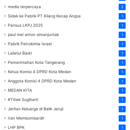
media terpercaya
2
Sidak ke Pabrik PT Kilang Kecap Angsa
1
Pansus LKPJ 2025
1
paul mei anton simanjuntak
1
Pabrik Petrokimia Israel
1
Lailatul Badri
1
Pemerintahan Kota Tangerang
1
Ketua Komisi 4 DPRD Kota Medan
1
Anggota Komisi 4 DPRD Kota Medan
1
MEDAN KITA
1
#Titiek Sugiharti
1
Jeritan Keluarga di Balik Jeruji
1
Iran Membombardir
1
LHP BPK
1