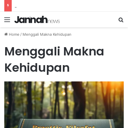
Pola Kesehatan Harian Efektif untuk Meningkatkan Kualitas Tidur yang Nyenyak
Menu
Se
Home
/
Menggali Makna Kehidupan
Menggali Makna
Kehidupan