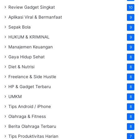
Review Gadget Singkat
10
Aplikasi Viral & Bermanfaat
9
Sepak Bola
9
HUKUM & KRIMINAL
9
Manajemen Keuangan
9
Gaya Hidup Sehat
8
Diet & Nutrisi
8
Freelance & Side Hustle
8
HP & Gadget Terbaru
8
UMKM
8
Tips Android / iPhone
8
Olahraga & Fitness
8
Berita Olahraga Terbaru
8
Tips Produktivitas Harian
7