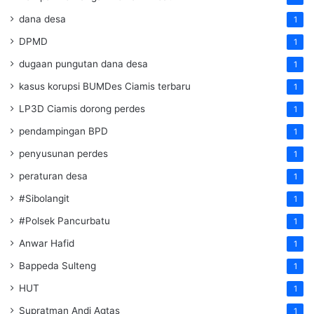
dana desa
1
DPMD
1
dugaan pungutan dana desa
1
kasus korupsi BUMDes Ciamis terbaru
1
LP3D Ciamis dorong perdes
1
pendampingan BPD
1
penyusunan perdes
1
peraturan desa
1
#Sibolangit
1
#Polsek Pancurbatu
1
Anwar Hafid
1
Bappeda Sulteng
1
HUT
1
Supratman Andi Agtas
1