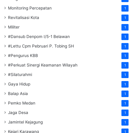
Monitoring Percepatan
1
Revitalisasi Kota
1
Militer
1
#Dansub Denpom I/5-1 Belawan
1
#Lettu Cpm Pebruari P. Tobing SH
1
#Pengurus KBB
1
#Perkuat Sinergi Keamanan Wilayah
1
#Silaturahmi
1
Gaya Hidup
1
Balap Asia
1
Pemko Medan
1
Jaga Desa
1
Jamintel Kejagung
1
Kejari Karawang
1