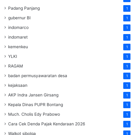
Padang Panjang
1
gubernur BI
1
indomarco
1
indomaret
1
kemenkeu
1
YLKI
1
RAGAM
1
badan permusyawaratan desa
1
kejaksaan
1
AKP Indra Jansen Girsang
1
Kepala Dinas PUPR Bontang
1
Much. Cholis Edy Prabowo
1
Cara Cek Denda Pajak Kendaraan 2026
1
Walkot sibolga
1