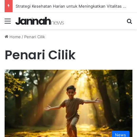
Strategi Kesehatan Harian untuk Meningkatkan Vitalitas dan Mengatasi Kelelahan Sehari-hari
Menu
Se
Home
/
Penari Cilik
Penari Cilik
News