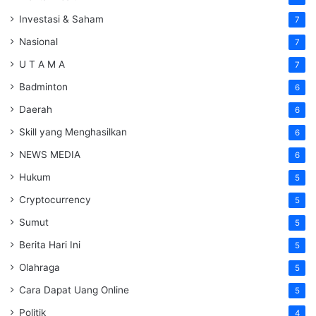
Investasi & Saham
7
Nasional
7
U T A M A
7
Badminton
6
Daerah
6
Skill yang Menghasilkan
6
NEWS MEDIA
6
Hukum
5
Cryptocurrency
5
Sumut
5
Berita Hari Ini
5
Olahraga
5
Cara Dapat Uang Online
5
Politik
4