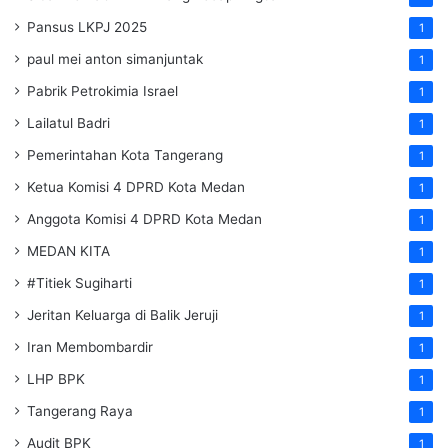
Pansus LKPJ 2025
1
paul mei anton simanjuntak
1
Pabrik Petrokimia Israel
1
Lailatul Badri
1
Pemerintahan Kota Tangerang
1
Ketua Komisi 4 DPRD Kota Medan
1
Anggota Komisi 4 DPRD Kota Medan
1
MEDAN KITA
1
#Titiek Sugiharti
1
Jeritan Keluarga di Balik Jeruji
1
Iran Membombardir
1
LHP BPK
1
Tangerang Raya
1
Audit BPK
1