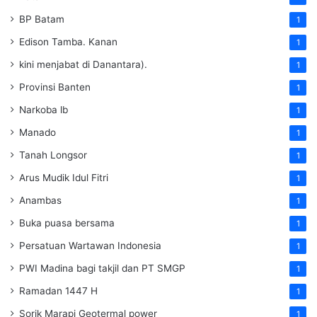
BP Batam
1
Edison Tamba. Kanan
1
kini menjabat di Danantara).
1
Provinsi Banten
1
Narkoba lb
1
Manado
1
Tanah Longsor
1
Arus Mudik Idul Fitri
1
Anambas
1
Buka puasa bersama
1
Persatuan Wartawan Indonesia
1
PWI Madina bagi takjil dan PT SMGP
1
Ramadan 1447 H
1
Sorik Marapi Geotermal power
1