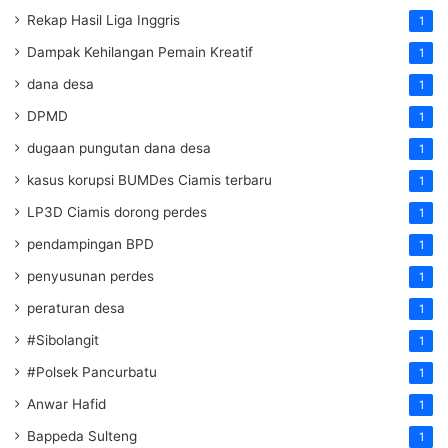
Rekap Hasil Liga Inggris
1
Dampak Kehilangan Pemain Kreatif
1
dana desa
1
DPMD
1
dugaan pungutan dana desa
1
kasus korupsi BUMDes Ciamis terbaru
1
LP3D Ciamis dorong perdes
1
pendampingan BPD
1
penyusunan perdes
1
peraturan desa
1
#Sibolangit
1
#Polsek Pancurbatu
1
Anwar Hafid
1
Bappeda Sulteng
1