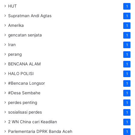
HUT
1
Supratman Andi Agtas
1
Amerika
1
gencatan senjata
1
Iran
1
perang
1
BENCANA ALAM
1
HALO POLISI
1
#Bencana Longsor
1
#Desa Sembahe
1
perdes penting
1
sosialisasi perdes
1
2 WN China cari Keadilan
1
Parlementaria DPRK Banda Aceh
1