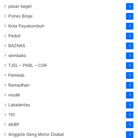
pasar kaget
1
Polres Binjai
1
Kota Payakumbuh
1
Peduli
1
BAZNAS
1
sembako
1
TJSL – PKBL – CSR
1
Pemkab
1
Ramadhan
1
mudik
1
Lakalantas
1
110
1
AKBP
1
Anggota Geng Motor Disikat
1