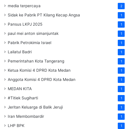
media terpercaya
2
Sidak ke Pabrik PT Kilang Kecap Angsa
1
Pansus LKPJ 2025
1
paul mei anton simanjuntak
1
Pabrik Petrokimia Israel
1
Lailatul Badri
1
Pemerintahan Kota Tangerang
1
Ketua Komisi 4 DPRD Kota Medan
1
Anggota Komisi 4 DPRD Kota Medan
1
MEDAN KITA
1
#Titiek Sugiharti
1
Jeritan Keluarga di Balik Jeruji
1
Iran Membombardir
1
LHP BPK
1