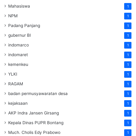
Mahasiswa
1
NPM
1
Padang Panjang
1
gubernur BI
1
indomarco
1
indomaret
1
kemenkeu
1
YLKI
1
RAGAM
1
badan permusyawaratan desa
1
kejaksaan
1
AKP Indra Jansen Girsang
1
Kepala Dinas PUPR Bontang
1
Much. Cholis Edy Prabowo
1