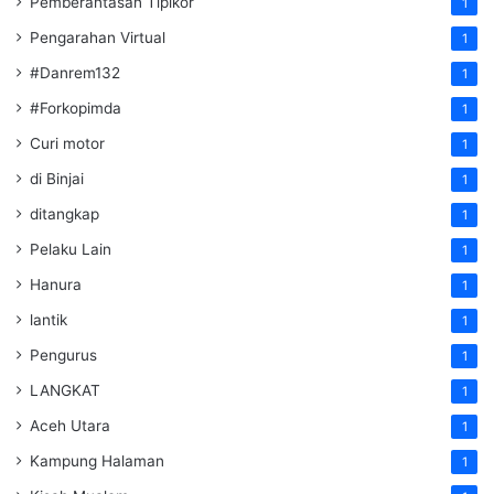
Pemberantasan Tipikor
1
Pengarahan Virtual
1
#Danrem132
1
#Forkopimda
1
Curi motor
1
di Binjai
1
ditangkap
1
Pelaku Lain
1
Hanura
1
lantik
1
Pengurus
1
LANGKAT
1
Aceh Utara
1
Kampung Halaman
1