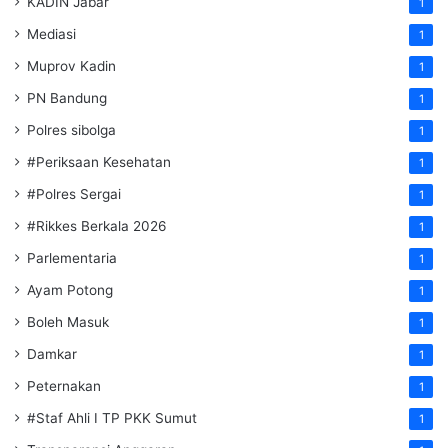
KADIN Jabar
1
Mediasi
1
Muprov Kadin
1
PN Bandung
1
Polres sibolga
1
#Periksaan Kesehatan
1
#Polres Sergai
1
#Rikkes Berkala 2026
1
Parlementaria
1
Ayam Potong
1
Boleh Masuk
1
Damkar
1
Peternakan
1
#Staf Ahli I TP PKK Sumut
1