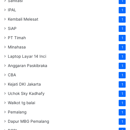
Sanitasi
1
IPAL
1
Kembali Melesat
1
SiAP
1
PT Timah
1
Minahasa
1
Laptop Layar 14 Inci
1
Anggaran Paskibraka
1
CBA
1
Kejati DKI Jakarta
1
Uchok Sky Kadhafy
1
Walkot tg balai
1
Pemalang
1
Dapur MBG Pemalang
1