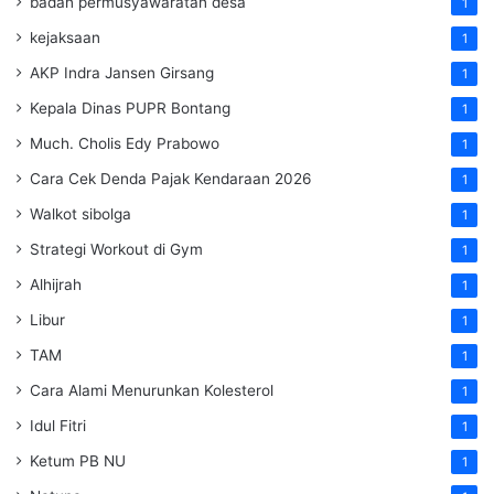
badan permusyawaratan desa
1
kejaksaan
1
AKP Indra Jansen Girsang
1
Kepala Dinas PUPR Bontang
1
Much. Cholis Edy Prabowo
1
Cara Cek Denda Pajak Kendaraan 2026
1
Walkot sibolga
1
Strategi Workout di Gym
1
Alhijrah
1
Libur
1
TAM
1
Cara Alami Menurunkan Kolesterol
1
Idul Fitri
1
Ketum PB NU
1