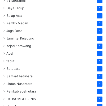
#Silaturahmi
1
Gaya Hidup
1
Balap Asia
1
Pemko Medan
1
Jaga Desa
1
Jamintel Kejagung
1
Kejari Karawang
1
Apel
1
taput
1
Batubara
1
Samsat batubara
1
Lintas Nusantara
1
Pemkab aceh utara
1
EKONOMI & BISNIS
1