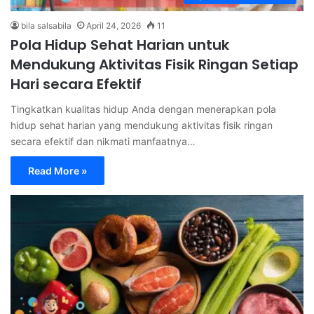
bila salsabila
April 24, 2026
11
Pola Hidup Sehat Harian untuk
Mendukung Aktivitas Fisik Ringan Setiap
Hari secara Efektif
Tingkatkan kualitas hidup Anda dengan menerapkan pola
hidup sehat harian yang mendukung aktivitas fisik ringan
secara efektif dan nikmati manfaatnya…
Read More »