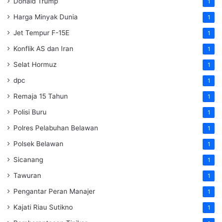
Donald Trump
1
Harga Minyak Dunia
1
Jet Tempur F-15E
1
Konflik AS dan Iran
1
Selat Hormuz
1
dpc
1
Remaja 15 Tahun
1
Polisi Buru
1
Polres Pelabuhan Belawan
1
Polsek Belawan
1
Sicanang
1
Tawuran
1
Pengantar Peran Manajer
1
Kajati Riau Sutikno
1