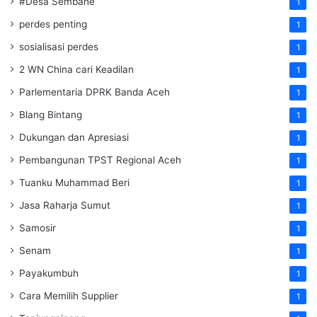
#Desa Sembahe
1
perdes penting
1
sosialisasi perdes
1
2 WN China cari Keadilan
1
Parlementaria DPRK Banda Aceh
1
Blang Bintang
1
Dukungan dan Apresiasi
1
Pembangunan TPST Regional Aceh
1
Tuanku Muhammad Beri
1
Jasa Raharja Sumut
1
Samosir
1
Senam
1
Payakumbuh
1
Cara Memilih Supplier
1