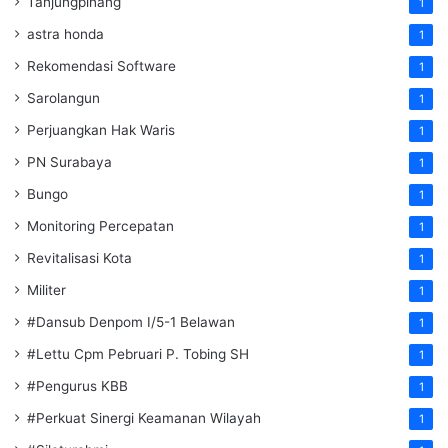
Tanjungpinang
1
astra honda
1
Rekomendasi Software
1
Sarolangun
1
Perjuangkan Hak Waris
1
PN Surabaya
1
Bungo
1
Monitoring Percepatan
1
Revitalisasi Kota
1
Militer
1
#Dansub Denpom I/5-1 Belawan
1
#Lettu Cpm Pebruari P. Tobing SH
1
#Pengurus KBB
1
#Perkuat Sinergi Keamanan Wilayah
1