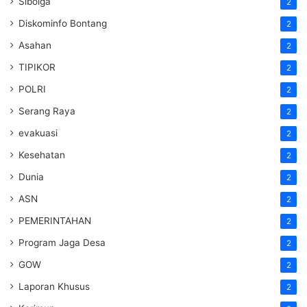
Sibolga
2
Diskominfo Bontang
2
Asahan
2
TIPIKOR
2
POLRI
2
Serang Raya
2
evakuasi
2
Kesehatan
2
Dunia
2
ASN
2
PEMERINTAHAN
2
Program Jaga Desa
2
GOW
2
Laporan Khusus
2