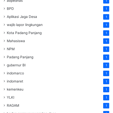
abpednas
1
BPD
1
Aplikasi Jaga Desa
1
wajib lapor lingkungan
1
Kota Padang Panjang
1
Mahasiswa
1
NPM
1
Padang Panjang
1
gubernur BI
1
indomarco
1
indomaret
1
kemenkeu
1
YLKI
1
RAGAM
1