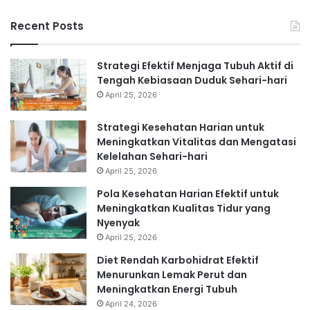
Recent Posts
Strategi Efektif Menjaga Tubuh Aktif di
Tengah Kebiasaan Duduk Sehari-hari
April 25, 2026
Strategi Kesehatan Harian untuk
Meningkatkan Vitalitas dan Mengatasi
Kelelahan Sehari-hari
April 25, 2026
Pola Kesehatan Harian Efektif untuk
Meningkatkan Kualitas Tidur yang
Nyenyak
April 25, 2026
Diet Rendah Karbohidrat Efektif
Menurunkan Lemak Perut dan
Meningkatkan Energi Tubuh
April 24, 2026