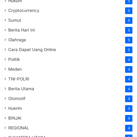
Hukum
5
Cryptocurrency
5
Sumut
5
Berita Hari Ini
5
Olahraga
5
Cara Dapat Uang Online
5
Politik
4
Medan
4
TNI-POLRI
4
Berita Utama
4
Otomotif
4
Hukrim
4
BINJAI
4
REGIONAL
4