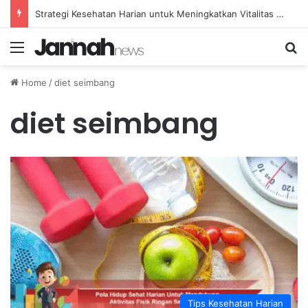
Strategi Kesehatan Harian untuk Meningkatkan Vitalitas dan Mengatasi Kelelahan Sehari-hari
Menu
Se
Home
/
diet seimbang
diet seimbang
Tips Kesehatan Harian