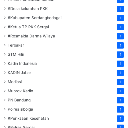
#Desa kelurahan PKK
1
#Kabupaten Serdangbedagai
1
#Ketua TP PKK Sergai
1
#Rosmaida Darma Wijaya
1
Terbakar
1
STM Hilir
1
Kadin Indonesia
1
KADIN Jabar
1
Mediasi
1
Muprov Kadin
1
PN Bandung
1
Polres sibolga
1
#Periksaan Kesehatan
1
#Polres Sergai
1