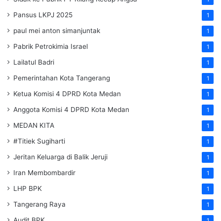
Pansus LKPJ 2025
1
paul mei anton simanjuntak
1
Pabrik Petrokimia Israel
1
Lailatul Badri
1
Pemerintahan Kota Tangerang
1
Ketua Komisi 4 DPRD Kota Medan
1
Anggota Komisi 4 DPRD Kota Medan
1
MEDAN KITA
1
#Titiek Sugiharti
1
Jeritan Keluarga di Balik Jeruji
1
Iran Membombardir
1
LHP BPK
1
Tangerang Raya
1
Audit BPK
1