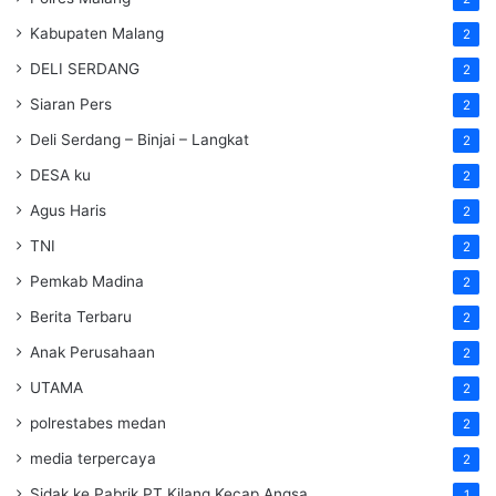
Kabupaten Malang
2
DELI SERDANG
2
Siaran Pers
2
Deli Serdang – Binjai – Langkat
2
DESA ku
2
Agus Haris
2
TNI
2
Pemkab Madina
2
Berita Terbaru
2
Anak Perusahaan
2
UTAMA
2
polrestabes medan
2
media terpercaya
2
Sidak ke Pabrik PT Kilang Kecap Angsa
1