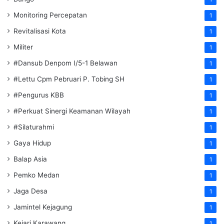
Monitoring Percepatan
1
Revitalisasi Kota
1
Militer
1
#Dansub Denpom I/5-1 Belawan
1
#Lettu Cpm Pebruari P. Tobing SH
1
#Pengurus KBB
1
#Perkuat Sinergi Keamanan Wilayah
1
#Silaturahmi
1
Gaya Hidup
1
Balap Asia
1
Pemko Medan
1
Jaga Desa
1
Jamintel Kejagung
1
Kejari Karawang
1