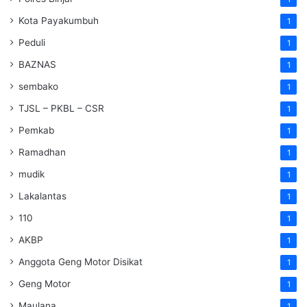
Kota Payakumbuh
1
Peduli
1
BAZNAS
1
sembako
1
TJSL – PKBL – CSR
1
Pemkab
1
Ramadhan
1
mudik
1
Lakalantas
1
110
1
AKBP
1
Anggota Geng Motor Disikat
1
Geng Motor
1
Maulana
1