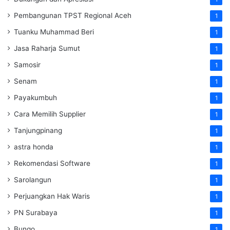
Pembangunan TPST Regional Aceh
1
Tuanku Muhammad Beri
1
Jasa Raharja Sumut
1
Samosir
1
Senam
1
Payakumbuh
1
Cara Memilih Supplier
1
Tanjungpinang
1
astra honda
1
Rekomendasi Software
1
Sarolangun
1
Perjuangkan Hak Waris
1
PN Surabaya
1
Bungo
1