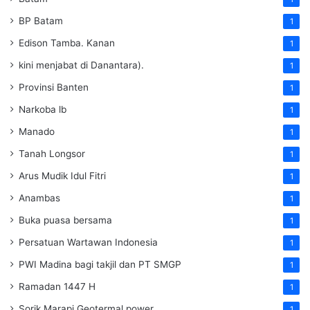
BP Batam
1
Edison Tamba. Kanan
1
kini menjabat di Danantara).
1
Provinsi Banten
1
Narkoba lb
1
Manado
1
Tanah Longsor
1
Arus Mudik Idul Fitri
1
Anambas
1
Buka puasa bersama
1
Persatuan Wartawan Indonesia
1
PWI Madina bagi takjil dan PT SMGP
1
Ramadan 1447 H
1
Sorik Marapi Geotermal power
1