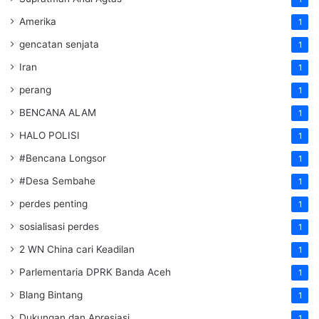
Amerika
1
gencatan senjata
1
Iran
1
perang
1
BENCANA ALAM
1
HALO POLISI
1
#Bencana Longsor
1
#Desa Sembahe
1
perdes penting
1
sosialisasi perdes
1
2 WN China cari Keadilan
1
Parlementaria DPRK Banda Aceh
1
Blang Bintang
1
Dukungan dan Apresiasi
1