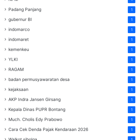
Padang Panjang
1
gubernur BI
1
indomarco
1
indomaret
1
kemenkeu
1
YLKI
1
RAGAM
1
badan permusyawaratan desa
1
kejaksaan
1
AKP Indra Jansen Girsang
1
Kepala Dinas PUPR Bontang
1
Much. Cholis Edy Prabowo
1
Cara Cek Denda Pajak Kendaraan 2026
1
Walkot sibolga
1