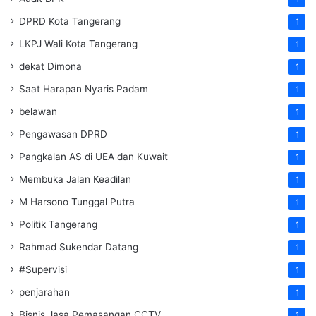
DPRD Kota Tangerang
1
LKPJ Wali Kota Tangerang
1
dekat Dimona
1
Saat Harapan Nyaris Padam
1
belawan
1
Pengawasan DPRD
1
Pangkalan AS di UEA dan Kuwait
1
Membuka Jalan Keadilan
1
M Harsono Tunggal Putra
1
Politik Tangerang
1
Rahmad Sukendar Datang
1
#Supervisi
1
penjarahan
1
Bisnis Jasa Pemasangan CCTV
1