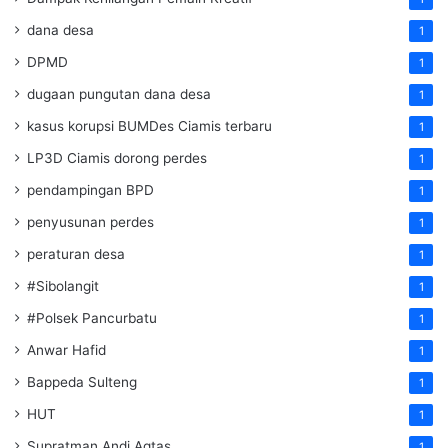
dana desa
1
DPMD
1
dugaan pungutan dana desa
1
kasus korupsi BUMDes Ciamis terbaru
1
LP3D Ciamis dorong perdes
1
pendampingan BPD
1
penyusunan perdes
1
peraturan desa
1
#Sibolangit
1
#Polsek Pancurbatu
1
Anwar Hafid
1
Bappeda Sulteng
1
HUT
1
Supratman Andi Agtas
1