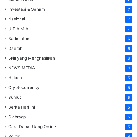
Investasi & Saham
7
Nasional
7
U T A M A
7
Badminton
6
Daerah
6
Skill yang Menghasilkan
6
NEWS MEDIA
6
Hukum
5
Cryptocurrency
5
Sumut
5
Berita Hari Ini
5
Olahraga
5
Cara Dapat Uang Online
5
Politik
4