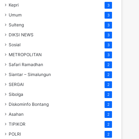
Kepri
3
Umum
3
Sulteng
3
DIKSI NEWS
3
Sosial
3
METROPOLITAN
3
Safari Ramadhan
2
Siantar – Simalungun
2
SERGAI
2
Sibolga
2
Diskominfo Bontang
2
Asahan
2
TIPIKOR
2
POLRI
2