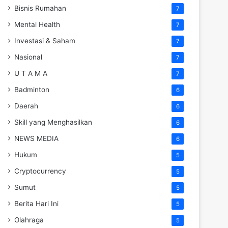
Bisnis Rumahan
7
Mental Health
7
Investasi & Saham
7
Nasional
7
U T A M A
7
Badminton
6
Daerah
6
Skill yang Menghasilkan
6
NEWS MEDIA
6
Hukum
5
Cryptocurrency
5
Sumut
5
Berita Hari Ini
5
Olahraga
5