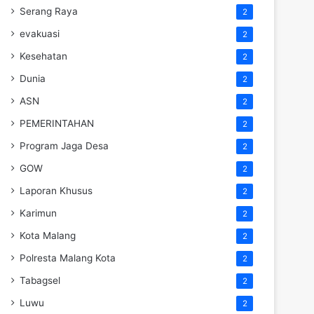
Serang Raya
2
evakuasi
2
Kesehatan
2
Dunia
2
ASN
2
PEMERINTAHAN
2
Program Jaga Desa
2
GOW
2
Laporan Khusus
2
Karimun
2
Kota Malang
2
Polresta Malang Kota
2
Tabagsel
2
Luwu
2