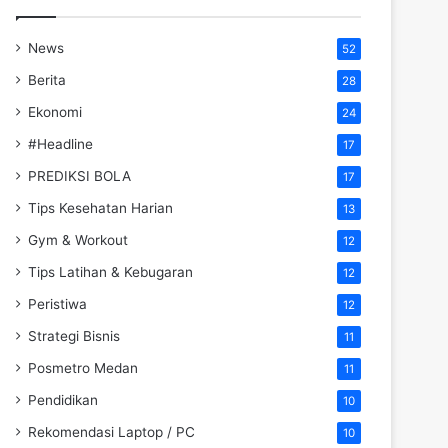
News
52
Berita
28
Ekonomi
24
#Headline
17
PREDIKSI BOLA
17
Tips Kesehatan Harian
13
Gym & Workout
12
Tips Latihan & Kebugaran
12
Peristiwa
12
Strategi Bisnis
11
Posmetro Medan
11
Pendidikan
10
Rekomendasi Laptop / PC
10