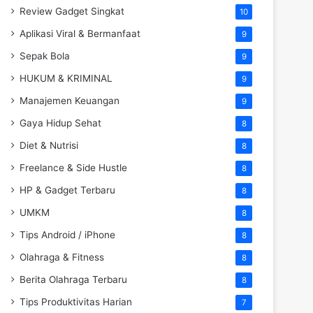
Review Gadget Singkat
10
Aplikasi Viral & Bermanfaat
9
Sepak Bola
9
HUKUM & KRIMINAL
9
Manajemen Keuangan
9
Gaya Hidup Sehat
8
Diet & Nutrisi
8
Freelance & Side Hustle
8
HP & Gadget Terbaru
8
UMKM
8
Tips Android / iPhone
8
Olahraga & Fitness
8
Berita Olahraga Terbaru
8
Tips Produktivitas Harian
7