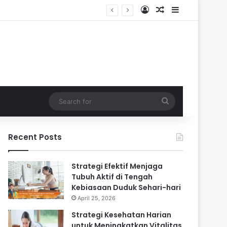
Log In
Random Article
Sidebar
ri-hari
Search
for
Recent Posts
Strategi Efektif Menjaga
Tubuh Aktif di Tengah
Kebiasaan Duduk Sehari-hari
April 25, 2026
Strategi Kesehatan Harian
untuk Meningkatkan Vitalitas