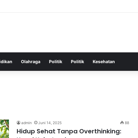
hatan Harian untuk Meningkatkan Vitalitas dan Mengatasi Kelelahan Seha
idikan
Olahraga
Politik
Politik
Kesehatan
admin
Juni 14, 2025
88
Hidup Sehat Tanpa Overthinking: