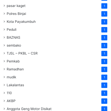
pasar kaget
1
Polres Binjai
1
Kota Payakumbuh
1
Peduli
1
BAZNAS
1
sembako
1
TJSL – PKBL – CSR
1
Pemkab
1
Ramadhan
1
mudik
1
Lakalantas
1
110
1
AKBP
1
Anggota Geng Motor Disikat
1