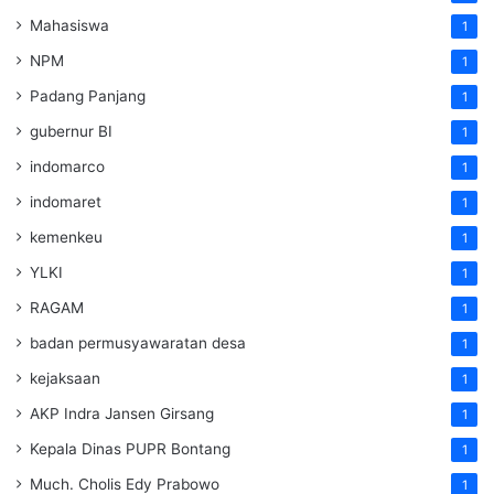
Mahasiswa
1
NPM
1
Padang Panjang
1
gubernur BI
1
indomarco
1
indomaret
1
kemenkeu
1
YLKI
1
RAGAM
1
badan permusyawaratan desa
1
kejaksaan
1
AKP Indra Jansen Girsang
1
Kepala Dinas PUPR Bontang
1
Much. Cholis Edy Prabowo
1