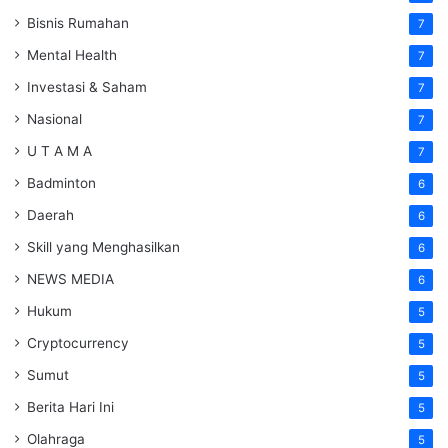
Bisnis Rumahan
7
Mental Health
7
Investasi & Saham
7
Nasional
7
U T A M A
7
Badminton
6
Daerah
6
Skill yang Menghasilkan
6
NEWS MEDIA
6
Hukum
5
Cryptocurrency
5
Sumut
5
Berita Hari Ini
5
Olahraga
5