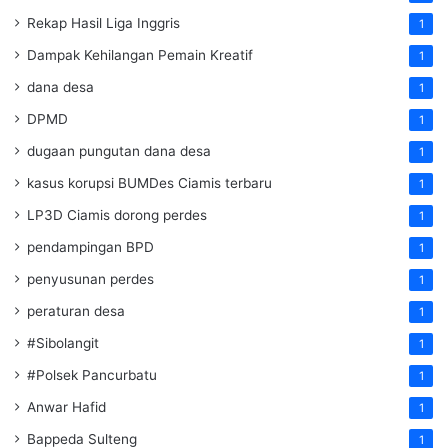
Rekap Hasil Liga Inggris
1
Dampak Kehilangan Pemain Kreatif
1
dana desa
1
DPMD
1
dugaan pungutan dana desa
1
kasus korupsi BUMDes Ciamis terbaru
1
LP3D Ciamis dorong perdes
1
pendampingan BPD
1
penyusunan perdes
1
peraturan desa
1
#Sibolangit
1
#Polsek Pancurbatu
1
Anwar Hafid
1
Bappeda Sulteng
1