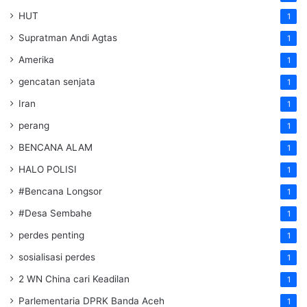
HUT
1
Supratman Andi Agtas
1
Amerika
1
gencatan senjata
1
Iran
1
perang
1
BENCANA ALAM
1
HALO POLISI
1
#Bencana Longsor
1
#Desa Sembahe
1
perdes penting
1
sosialisasi perdes
1
2 WN China cari Keadilan
1
Parlementaria DPRK Banda Aceh
1