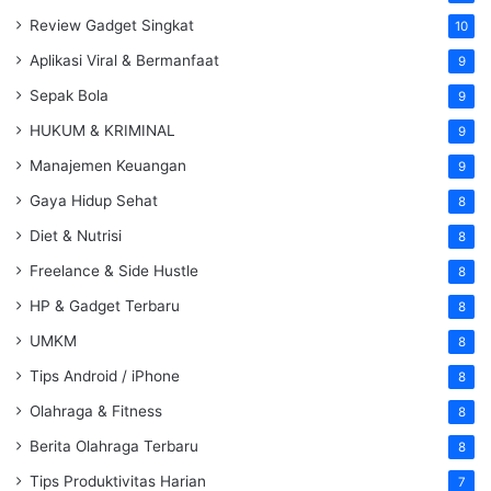
Review Gadget Singkat
10
Aplikasi Viral & Bermanfaat
9
Sepak Bola
9
HUKUM & KRIMINAL
9
Manajemen Keuangan
9
Gaya Hidup Sehat
8
Diet & Nutrisi
8
Freelance & Side Hustle
8
HP & Gadget Terbaru
8
UMKM
8
Tips Android / iPhone
8
Olahraga & Fitness
8
Berita Olahraga Terbaru
8
Tips Produktivitas Harian
7