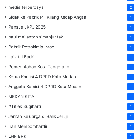
media terpercaya
2
Sidak ke Pabrik PT Kilang Kecap Angsa
1
Pansus LKPJ 2025
1
paul mei anton simanjuntak
1
Pabrik Petrokimia Israel
1
Lailatul Badri
1
Pemerintahan Kota Tangerang
1
Ketua Komisi 4 DPRD Kota Medan
1
Anggota Komisi 4 DPRD Kota Medan
1
MEDAN KITA
1
#Titiek Sugiharti
1
Jeritan Keluarga di Balik Jeruji
1
Iran Membombardir
1
LHP BPK
1