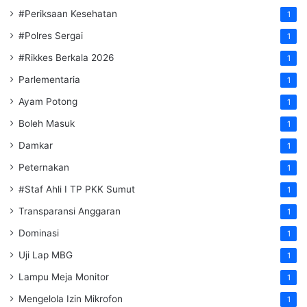
#Periksaan Kesehatan
1
#Polres Sergai
1
#Rikkes Berkala 2026
1
Parlementaria
1
Ayam Potong
1
Boleh Masuk
1
Damkar
1
Peternakan
1
#Staf Ahli I TP PKK Sumut
1
Transparansi Anggaran
1
Dominasi
1
Uji Lap MBG
1
Lampu Meja Monitor
1
Mengelola Izin Mikrofon
1