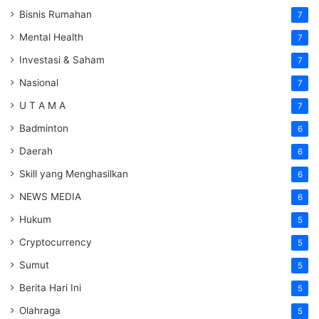
Bisnis Rumahan
7
Mental Health
7
Investasi & Saham
7
Nasional
7
U T A M A
7
Badminton
6
Daerah
6
Skill yang Menghasilkan
6
NEWS MEDIA
6
Hukum
5
Cryptocurrency
5
Sumut
5
Berita Hari Ini
5
Olahraga
5