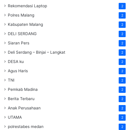
Rekomendasi Laptop
2
Polres Malang
2
Kabupaten Malang
2
DELI SERDANG
2
Siaran Pers
2
Deli Serdang – Binjai – Langkat
2
DESA ku
2
Agus Haris
2
TNI
2
Pemkab Madina
2
Berita Terbaru
2
Anak Perusahaan
2
UTAMA
2
polrestabes medan
2