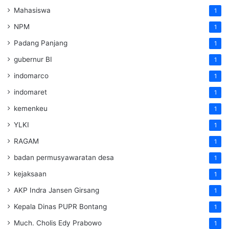
Mahasiswa
1
NPM
1
Padang Panjang
1
gubernur BI
1
indomarco
1
indomaret
1
kemenkeu
1
YLKI
1
RAGAM
1
badan permusyawaratan desa
1
kejaksaan
1
AKP Indra Jansen Girsang
1
Kepala Dinas PUPR Bontang
1
Much. Cholis Edy Prabowo
1