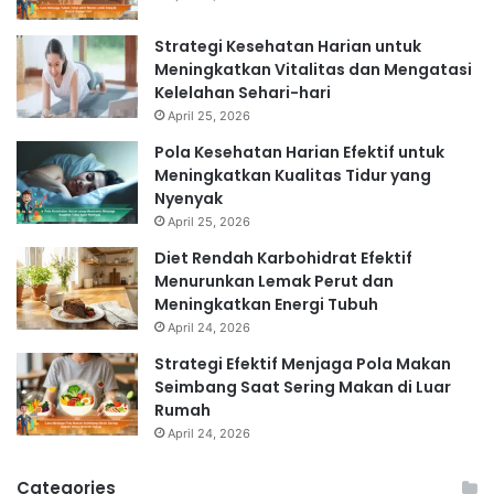
Strategi Kesehatan Harian untuk
Meningkatkan Vitalitas dan Mengatasi
Kelelahan Sehari-hari
April 25, 2026
Pola Kesehatan Harian Efektif untuk
Meningkatkan Kualitas Tidur yang
Nyenyak
April 25, 2026
Diet Rendah Karbohidrat Efektif
Menurunkan Lemak Perut dan
Meningkatkan Energi Tubuh
April 24, 2026
Strategi Efektif Menjaga Pola Makan
Seimbang Saat Sering Makan di Luar
Rumah
April 24, 2026
Categories