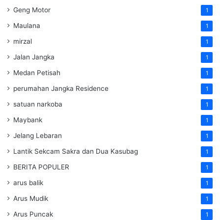
Geng Motor
1
Maulana
1
mirzal
1
Jalan Jangka
1
Medan Petisah
1
perumahan Jangka Residence
1
satuan narkoba
1
Maybank
1
Jelang Lebaran
1
Lantik Sekcam Sakra dan Dua Kasubag
1
BERITA POPULER
1
arus balik
1
Arus Mudik
1
Arus Puncak
1