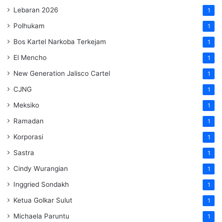
Lebaran 2026
1
Polhukam
1
Bos Kartel Narkoba Terkejam
1
El Mencho
1
New Generation Jalisco Cartel
1
CJNG
1
Meksiko
1
Ramadan
1
Korporasi
1
Sastra
1
Cindy Wurangian
1
Inggried Sondakh
1
Ketua Golkar Sulut
1
Michaela Paruntu
1