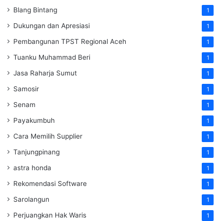
Blang Bintang
1
Dukungan dan Apresiasi
1
Pembangunan TPST Regional Aceh
1
Tuanku Muhammad Beri
1
Jasa Raharja Sumut
1
Samosir
1
Senam
1
Payakumbuh
1
Cara Memilih Supplier
1
Tanjungpinang
1
astra honda
1
Rekomendasi Software
1
Sarolangun
1
Perjuangkan Hak Waris
1