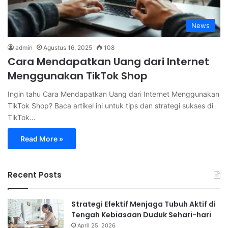
News
admin
Agustus 16, 2025
108
Cara Mendapatkan Uang dari Internet
Menggunakan TikTok Shop
Ingin tahu Cara Mendapatkan Uang dari Internet Menggunakan
TikTok Shop? Baca artikel ini untuk tips dan strategi sukses di
TikTok…
Read More »
Recent Posts
Strategi Efektif Menjaga Tubuh Aktif di
Tengah Kebiasaan Duduk Sehari-hari
April 25, 2026