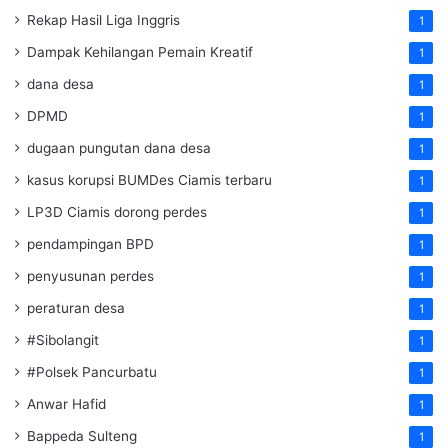
Rekap Hasil Liga Inggris
1
Dampak Kehilangan Pemain Kreatif
1
dana desa
1
DPMD
1
dugaan pungutan dana desa
1
kasus korupsi BUMDes Ciamis terbaru
1
LP3D Ciamis dorong perdes
1
pendampingan BPD
1
penyusunan perdes
1
peraturan desa
1
#Sibolangit
1
#Polsek Pancurbatu
1
Anwar Hafid
1
Bappeda Sulteng
1