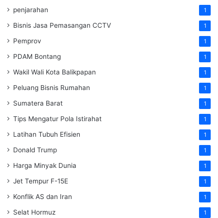
penjarahan
1
Bisnis Jasa Pemasangan CCTV
1
Pemprov
1
PDAM Bontang
1
Wakil Wali Kota Balikpapan
1
Peluang Bisnis Rumahan
1
Sumatera Barat
1
Tips Mengatur Pola Istirahat
1
Latihan Tubuh Efisien
1
Donald Trump
1
Harga Minyak Dunia
1
Jet Tempur F-15E
1
Konflik AS dan Iran
1
Selat Hormuz
1