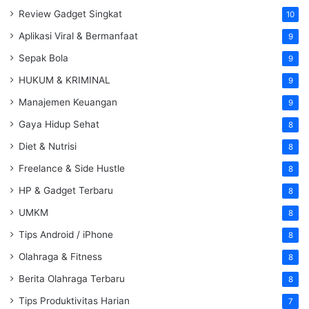
Review Gadget Singkat
10
Aplikasi Viral & Bermanfaat
9
Sepak Bola
9
HUKUM & KRIMINAL
9
Manajemen Keuangan
9
Gaya Hidup Sehat
8
Diet & Nutrisi
8
Freelance & Side Hustle
8
HP & Gadget Terbaru
8
UMKM
8
Tips Android / iPhone
8
Olahraga & Fitness
8
Berita Olahraga Terbaru
8
Tips Produktivitas Harian
7