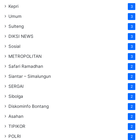
Kepri
3
Umum
3
Sulteng
3
DIKSI NEWS
3
Sosial
3
METROPOLITAN
3
Safari Ramadhan
2
Siantar – Simalungun
2
SERGAI
2
Sibolga
2
Diskominfo Bontang
2
Asahan
2
TIPIKOR
2
POLRI
2