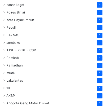
pasar kaget
1
Polres Binjai
1
Kota Payakumbuh
1
Peduli
1
BAZNAS
1
sembako
1
TJSL – PKBL – CSR
1
Pemkab
1
Ramadhan
1
mudik
1
Lakalantas
1
110
1
AKBP
1
Anggota Geng Motor Disikat
1