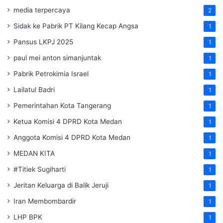
media terpercaya
2
Sidak ke Pabrik PT Kilang Kecap Angsa
1
Pansus LKPJ 2025
1
paul mei anton simanjuntak
1
Pabrik Petrokimia Israel
1
Lailatul Badri
1
Pemerintahan Kota Tangerang
1
Ketua Komisi 4 DPRD Kota Medan
1
Anggota Komisi 4 DPRD Kota Medan
1
MEDAN KITA
1
#Titiek Sugiharti
1
Jeritan Keluarga di Balik Jeruji
1
Iran Membombardir
1
LHP BPK
1