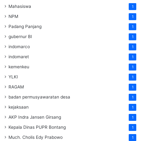
Mahasiswa
1
NPM
1
Padang Panjang
1
gubernur BI
1
indomarco
1
indomaret
1
kemenkeu
1
YLKI
1
RAGAM
1
badan permusyawaratan desa
1
kejaksaan
1
AKP Indra Jansen Girsang
1
Kepala Dinas PUPR Bontang
1
Much. Cholis Edy Prabowo
1