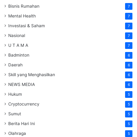
Bisnis Rumahan
7
Mental Health
7
Investasi & Saham
7
Nasional
7
U T A M A
7
Badminton
6
Daerah
6
Skill yang Menghasilkan
6
NEWS MEDIA
6
Hukum
5
Cryptocurrency
5
Sumut
5
Berita Hari Ini
5
Olahraga
5