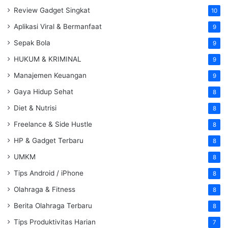
Review Gadget Singkat
10
Aplikasi Viral & Bermanfaat
9
Sepak Bola
9
HUKUM & KRIMINAL
9
Manajemen Keuangan
9
Gaya Hidup Sehat
8
Diet & Nutrisi
8
Freelance & Side Hustle
8
HP & Gadget Terbaru
8
UMKM
8
Tips Android / iPhone
8
Olahraga & Fitness
8
Berita Olahraga Terbaru
8
Tips Produktivitas Harian
7