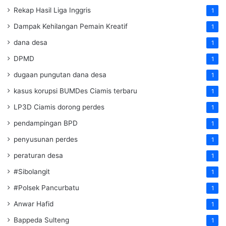
Rekap Hasil Liga Inggris
1
Dampak Kehilangan Pemain Kreatif
1
dana desa
1
DPMD
1
dugaan pungutan dana desa
1
kasus korupsi BUMDes Ciamis terbaru
1
LP3D Ciamis dorong perdes
1
pendampingan BPD
1
penyusunan perdes
1
peraturan desa
1
#Sibolangit
1
#Polsek Pancurbatu
1
Anwar Hafid
1
Bappeda Sulteng
1