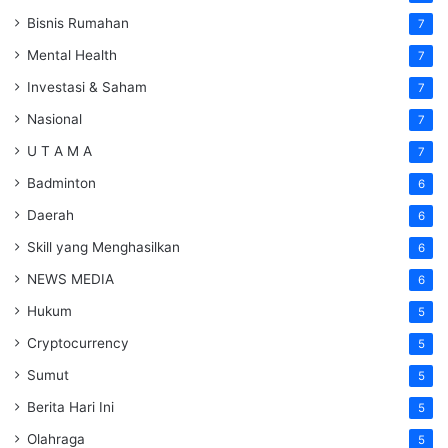
Bisnis Rumahan
7
Mental Health
7
Investasi & Saham
7
Nasional
7
U T A M A
7
Badminton
6
Daerah
6
Skill yang Menghasilkan
6
NEWS MEDIA
6
Hukum
5
Cryptocurrency
5
Sumut
5
Berita Hari Ini
5
Olahraga
5