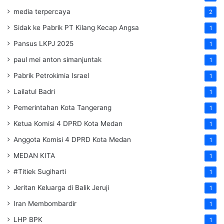
media terpercaya
2
Sidak ke Pabrik PT Kilang Kecap Angsa
1
Pansus LKPJ 2025
1
paul mei anton simanjuntak
1
Pabrik Petrokimia Israel
1
Lailatul Badri
1
Pemerintahan Kota Tangerang
1
Ketua Komisi 4 DPRD Kota Medan
1
Anggota Komisi 4 DPRD Kota Medan
1
MEDAN KITA
1
#Titiek Sugiharti
1
Jeritan Keluarga di Balik Jeruji
1
Iran Membombardir
1
LHP BPK
1