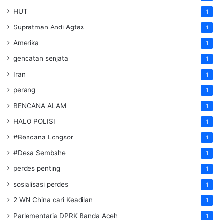
HUT
1
Supratman Andi Agtas
1
Amerika
1
gencatan senjata
1
Iran
1
perang
1
BENCANA ALAM
1
HALO POLISI
1
#Bencana Longsor
1
#Desa Sembahe
1
perdes penting
1
sosialisasi perdes
1
2 WN China cari Keadilan
1
Parlementaria DPRK Banda Aceh
1