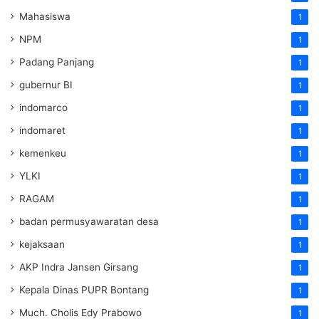
Mahasiswa
1
NPM
1
Padang Panjang
1
gubernur BI
1
indomarco
1
indomaret
1
kemenkeu
1
YLKI
1
RAGAM
1
badan permusyawaratan desa
1
kejaksaan
1
AKP Indra Jansen Girsang
1
Kepala Dinas PUPR Bontang
1
Much. Cholis Edy Prabowo
1