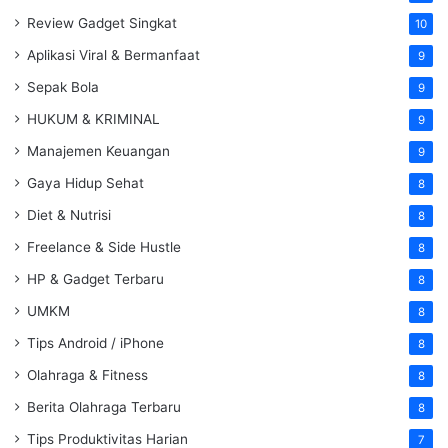
Review Gadget Singkat
10
Aplikasi Viral & Bermanfaat
9
Sepak Bola
9
HUKUM & KRIMINAL
9
Manajemen Keuangan
9
Gaya Hidup Sehat
8
Diet & Nutrisi
8
Freelance & Side Hustle
8
HP & Gadget Terbaru
8
UMKM
8
Tips Android / iPhone
8
Olahraga & Fitness
8
Berita Olahraga Terbaru
8
Tips Produktivitas Harian
7