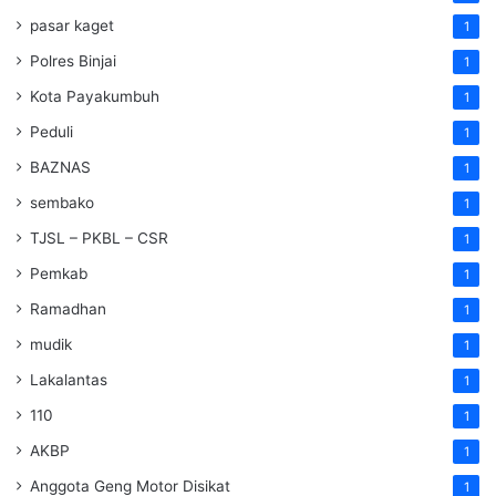
pasar kaget
1
Polres Binjai
1
Kota Payakumbuh
1
Peduli
1
BAZNAS
1
sembako
1
TJSL – PKBL – CSR
1
Pemkab
1
Ramadhan
1
mudik
1
Lakalantas
1
110
1
AKBP
1
Anggota Geng Motor Disikat
1