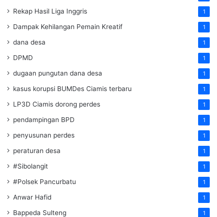
Rekap Hasil Liga Inggris
1
Dampak Kehilangan Pemain Kreatif
1
dana desa
1
DPMD
1
dugaan pungutan dana desa
1
kasus korupsi BUMDes Ciamis terbaru
1
LP3D Ciamis dorong perdes
1
pendampingan BPD
1
penyusunan perdes
1
peraturan desa
1
#Sibolangit
1
#Polsek Pancurbatu
1
Anwar Hafid
1
Bappeda Sulteng
1