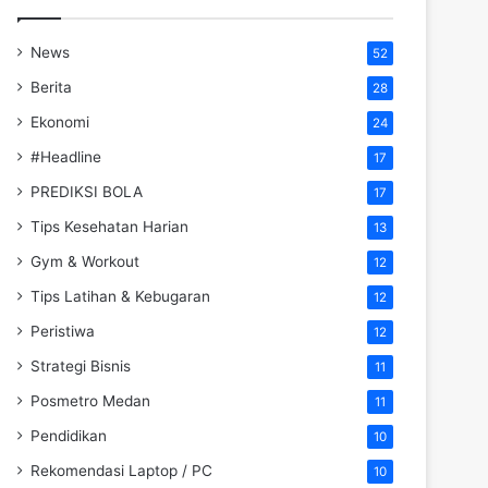
News
52
Berita
28
Ekonomi
24
#Headline
17
PREDIKSI BOLA
17
Tips Kesehatan Harian
13
Gym & Workout
12
Tips Latihan & Kebugaran
12
Peristiwa
12
Strategi Bisnis
11
Posmetro Medan
11
Pendidikan
10
Rekomendasi Laptop / PC
10