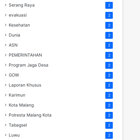
Serang Raya
2
evakuasi
2
Kesehatan
2
Dunia
2
ASN
2
PEMERINTAHAN
2
Program Jaga Desa
2
GOW
2
Laporan Khusus
2
Karimun
2
Kota Malang
2
Polresta Malang Kota
2
Tabagsel
2
Luwu
2