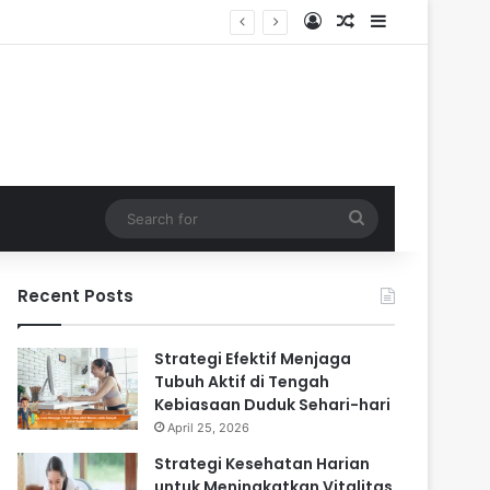
Log In
Random Article
Sidebar
ri-hari
Search
for
Recent Posts
Strategi Efektif Menjaga
Tubuh Aktif di Tengah
Kebiasaan Duduk Sehari-hari
April 25, 2026
Strategi Kesehatan Harian
untuk Meningkatkan Vitalitas