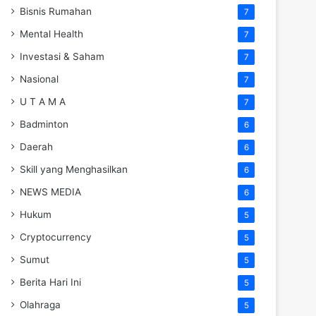
Bisnis Rumahan
7
Mental Health
7
Investasi & Saham
7
Nasional
7
U T A M A
7
Badminton
6
Daerah
6
Skill yang Menghasilkan
6
NEWS MEDIA
6
Hukum
5
Cryptocurrency
5
Sumut
5
Berita Hari Ini
5
Olahraga
5