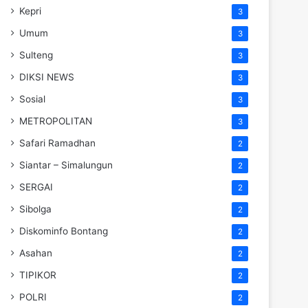
Kepri
3
Umum
3
Sulteng
3
DIKSI NEWS
3
Sosial
3
METROPOLITAN
3
Safari Ramadhan
2
Siantar – Simalungun
2
SERGAI
2
Sibolga
2
Diskominfo Bontang
2
Asahan
2
TIPIKOR
2
POLRI
2