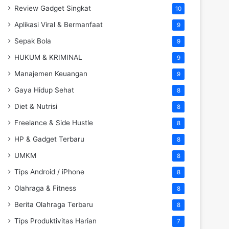
Review Gadget Singkat
10
Aplikasi Viral & Bermanfaat
9
Sepak Bola
9
HUKUM & KRIMINAL
9
Manajemen Keuangan
9
Gaya Hidup Sehat
8
Diet & Nutrisi
8
Freelance & Side Hustle
8
HP & Gadget Terbaru
8
UMKM
8
Tips Android / iPhone
8
Olahraga & Fitness
8
Berita Olahraga Terbaru
8
Tips Produktivitas Harian
7